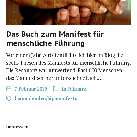
Das Buch zum Manifest für
menschliche Führung
Vor einem Jahr ver­öf­fent­lich­te ich hier im Blog die
sechs The­sen des Mani­fests für mensch­li­che Füh­rung.
Die Reso­nanz war umwer­fend. Fast 600 Men­schen
das Mani­fest seit­her unter­zeich­net, ich…
7. Februar 2019
In
Führung
humanleadershipmanifesto
Impressum