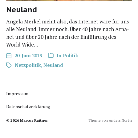
Neuland
Ange­la Mer­kel meint also, das Inter­net wäre für uns
alle Neu­land. Immer noch. Über 40 Jah­re nach Arpa­
net und über 20 Jah­re nach der Ein­füh­rung des
World Wide…
20. Juni 2013
In
Politik
Netzpolitik
,
Neuland
Impressum
Datenschutzerklärung
© 2026
Marcus Raitner
Theme von
Anders Norén