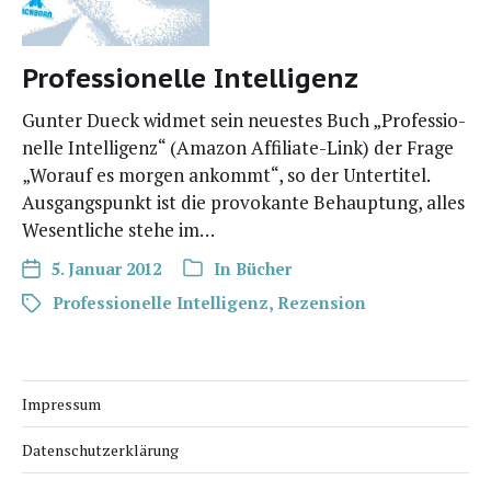
Professionelle Intelligenz
Gun­ter Dueck wid­met sein neu­es­tes Buch „Pro­fes­sio­
nel­le Intel­li­genz“ (Ama­zon Affi­­lia­­te-Link) der Fra­ge
„Wor­auf es mor­gen ankommt“, so der Unter­ti­tel.
Aus­gangs­punkt ist die pro­vo­kan­te Behaup­tung, alles
Wesent­li­che ste­he im…
5. Januar 2012
In
Bücher
Professionelle Intelligenz
,
Rezension
Impressum
Datenschutzerklärung