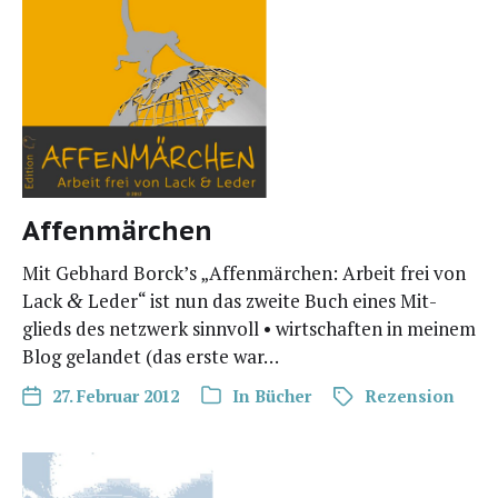
Affenmärchen
Mit Geb­hard Borck’s „Affen­mär­chen: Arbeit frei von
Lack
Leder“ ist nun das zwei­te Buch eines Mit­
&
glieds des netz­werk sinn­voll • wirt­schaf­ten in mei­nem
Blog gelan­det (das ers­te war…
27. Februar 2012
In
Bücher
Rezension