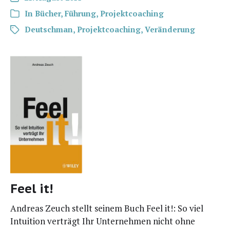
In
Bücher
,
Führung
,
Projektcoaching
Deutschman
,
Projektcoaching
,
Veränderung
Feel it!
Andre­as Zeuch stellt sei­nem Buch Feel it!: So viel
Intui­ti­on ver­trägt Ihr Unter­neh­men nicht ohne