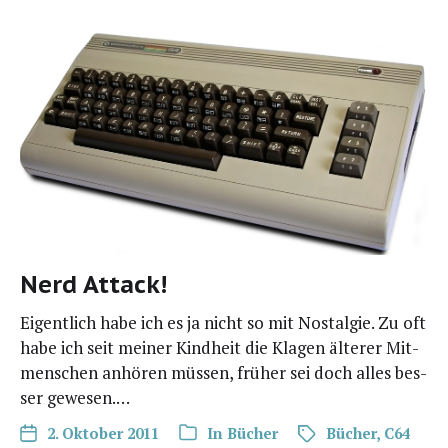
Nerd Attack!
Eigent­lich habe ich es ja nicht so mit Nost­al­gie. Zu oft
habe ich seit mei­ner Kind­heit die Kla­gen älte­rer Mit­
men­schen anhö­ren müs­sen, frü­her sei doch alles bes­
ser gewesen.…
2. Oktober 2011
In
Bücher
Bücher
,
C64