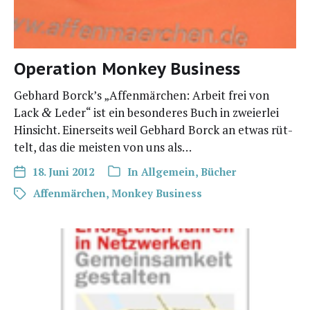
Operation Monkey Business
Geb­hard Borck’s „Affen­mär­chen: Arbeit frei von
Lack
Leder“ ist ein beson­de­res Buch in zwei­er­lei
&
Hin­sicht. Einer­seits weil Geb­hard Borck an etwas rüt­
telt, das die meis­ten von uns als…
18. Juni 2012
In
Allgemein
,
Bücher
Affenmärchen
,
Monkey Business