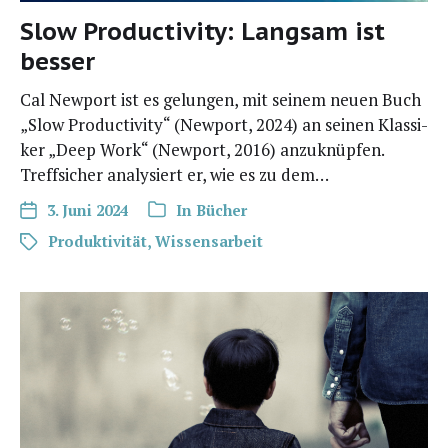
Slow Productivity: Langsam ist
besser
Cal New­port ist es gelun­gen, mit sei­nem neu­en Buch
„Slow Pro­duc­ti­vi­ty“ (New­port, 2024) an sei­nen Klas­si­
ker „Deep Work“ (New­port, 2016) anzu­knüp­fen.
Treff­si­cher ana­ly­siert er, wie es zu dem…
3. Juni 2024
In
Bücher
Produktivität
,
Wissensarbeit