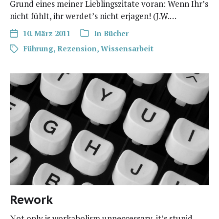
Grund eines mei­ner Lieb­lings­zi­ta­te vor­an: Wenn Ihr’s
nicht fühlt, ihr werdet’s nicht erja­gen! (J.W.…
10. März 2011
In
Bücher
Führung
,
Rezension
,
Wissensarbeit
Rework
Not only is work­aho­lism unnec­ces­sa­ry, it’s stu­pid.