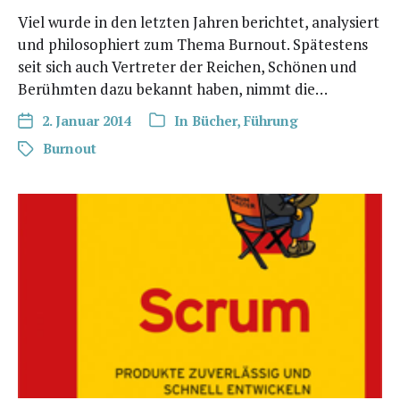
Viel wur­de in den letz­ten Jah­ren berich­tet, ana­ly­siert
und phi­lo­so­phiert zum The­ma Burn­out. Spä­tes­tens
seit sich auch Ver­tre­ter der Rei­chen, Schö­nen und
Berühm­ten dazu bekannt haben, nimmt die…
2. Januar 2014
In
Bücher
,
Führung
Burnout