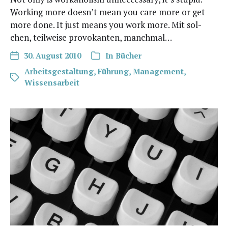
Working more does­n’t mean you care more or get
more done. It just means you work more. Mit sol­
chen, teil­wei­se pro­vo­kan­ten, manchmal…
30. August 2010
In
Bücher
Arbeitsgestaltung
,
Führung
,
Management
,
Wissensarbeit