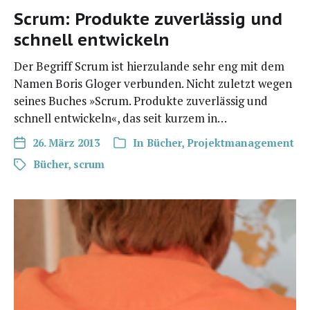
Scrum: Produkte zuverlässig und
schnell entwickeln
Der Begriff Scrum ist hier­zu­lan­de sehr eng mit dem
Namen Boris Glo­ger ver­bun­den. Nicht zuletzt wegen
sei­nes Buches »Scrum. Pro­duk­te zuver­läs­sig und
schnell ent­wi­ckeln«, das seit kur­zem in…
26. März 2013
In
Bücher
,
Projektmanagement
Bücher
,
scrum