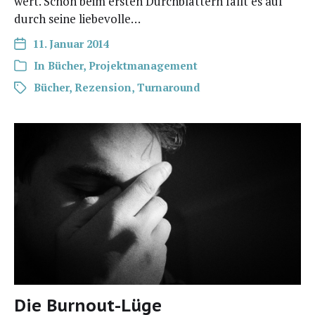
wert. Schon beim ers­ten Durch­blät­tern fällt es auf
durch sei­ne liebevolle…
11. Januar 2014
In
Bücher
,
Projektmanagement
Bücher
,
Rezension
,
Turnaround
Die Burnout-Lüge