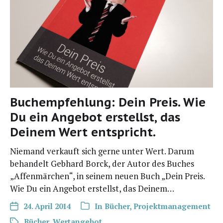
Buchempfehlung: Dein Preis. Wie
Du ein Angebot erstellst, das
Deinem Wert entspricht.
Nie­mand ver­kauft sich ger­ne unter Wert. Dar­um
behan­delt Geb­hard Borck, der Autor des Buches
„Affen­mär­chen“, in sei­nem neu­en Buch „Dein Preis.
Wie Du ein Ange­bot erstellst, das Deinem…
24. April 2014
In
Bücher
,
Projektmanagement
Bücher
,
Wertangebot