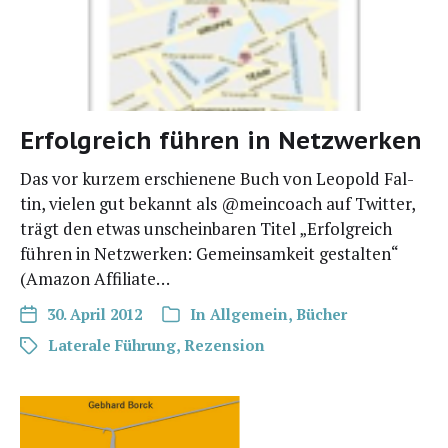
Erfolgreich führen in Netzwerken
Das vor kur­zem erschie­ne­ne Buch von Leo­pold Fal­
tin, vie­len gut bekannt als @meincoach auf Twit­ter,
trägt den etwas unschein­ba­ren Titel „Erfolg­reich
füh­ren in Netz­wer­ken: Gemein­sam­keit gestal­ten“
(Ama­zon Affiliate…
30. April 2012
In
Allgemein
,
Bücher
Laterale Führung
,
Rezension