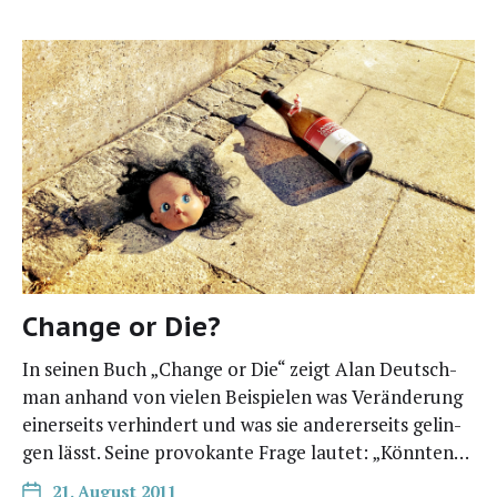
Change or Die?
In sei­nen Buch „Chan­ge or Die“ zeigt Alan Deutsch­
man anhand von vie­len Bei­spie­len was Ver­än­de­rung
einer­seits ver­hin­dert und was sie ande­rer­seits gelin­
gen lässt. Sei­ne pro­vo­kan­te Fra­ge lau­tet: „Könn­ten…
21. August 2011