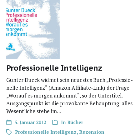
Professionelle Intelligenz
Gun­ter Dueck wid­met sein neu­es­tes Buch „Pro­fes­sio­
nel­le Intel­li­genz“ (Ama­zon Affi­­lia­­te-Link) der Fra­ge
„Wor­auf es mor­gen ankommt“, so der Unter­ti­tel.
Aus­gangs­punkt ist die pro­vo­kan­te Behaup­tung, alles
Wesent­li­che ste­he im…
5. Januar 2012
In
Bücher
Professionelle Intelligenz
,
Rezension