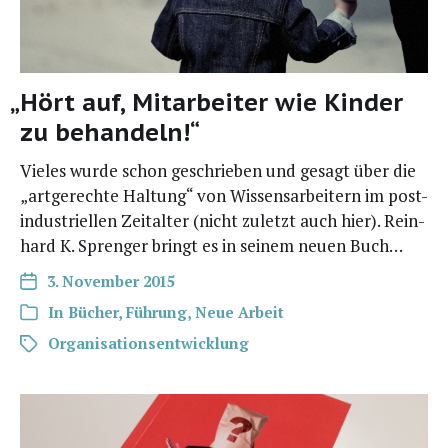
„
Hört auf, Mitarbeiter wie Kinder
zu behandeln!“
Vie­les wur­de schon geschrie­ben und gesagt über die
„art­ge­rech­te Hal­tung“ von Wis­sens­ar­bei­tern im post-
indus­­tri­el­­len Zeit­al­ter (nicht zuletzt auch hier). Rein­
hard K. Spren­ger bringt es in sei­nem neu­en Buch…
3. November 2015
In
Bücher
,
Führung
,
Neue Arbeit
Organisationsentwicklung