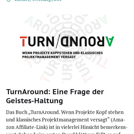
TurnAround: Eine Frage der
Geistes-Haltung
Das Buch „Tur­n­Around. Wenn Pro­jek­te Kopf ste­hen
und klas­si­sches Pro­jekt­ma­nage­ment ver­sagt“ (Ama­
zon Affi­­lia­­te-Link) ist in vie­ler­lei Hin­sicht bemer­kens­