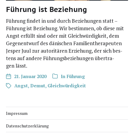
Führung ist Beziehung
Füh­rung fin­det in und durch Bezie­hun­gen statt –
Füh­rung ist Bezie­hung. Wir bestim­men, ob die­se mit
Angst erfüllt sind oder mit Gleich­wür­dig­keit, dem
Gegen­ent­wurf des däni­schen Fami­li­en­the­ra­peu­ten
Jes­per Juul zur auto­ri­tä­ren Erzie­hung, der sich bes­
tens auf ande­re Füh­rungs­be­zie­hun­gen über­tra­
gen lässt.
21. Januar 2020
In
Führung
Angst
,
Demut
,
Gleichwürdigkeit
Impressum
Datenschutzerklärung