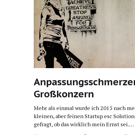
Anpassungsschmerze
Großkonzern
Mehr als ein­mal wur­de ich 2015 nach m
klei­nen, aber fei­nen Start­up esc Solu­ti­o
gefragt, ob das wirk­lich mein Ernst sei.…