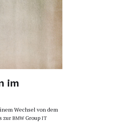
n im
ei­nem Wech­sel von dem
ns zur
Group
BMW
IT