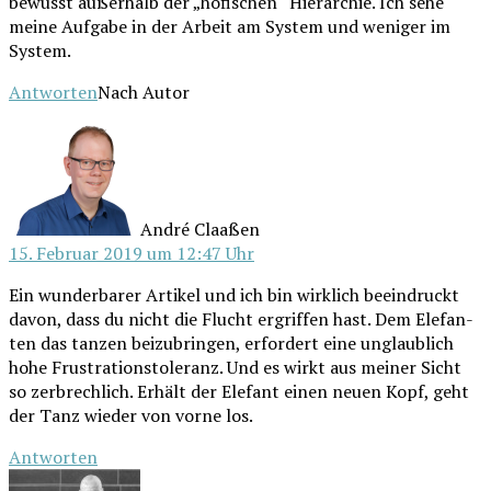
bewusst außer­halb der „höfi­schen“ Hier­ar­chie. Ich sehe
mei­ne Auf­ga­be in der Arbeit am Sys­tem und weni­ger im
System.
Antworten
Nach Autor
schreibt:
André Claaßen
15. Februar 2019 um 12:47 Uhr
Ein wun­der­ba­rer Arti­kel und ich bin wirk­lich beein­druckt
davon, dass du nicht die Flucht ergrif­fen hast. Dem Ele­fan­
ten das tan­zen bei­zu­brin­gen, erfor­dert eine unglaub­lich
hohe Frus­tra­ti­ons­to­le­ranz. Und es wirkt aus mei­ner Sicht
so zer­brech­lich. Erhält der Ele­fant einen neu­en Kopf, geht
der Tanz wie­der von vor­ne los.
Antworten
schreibt: