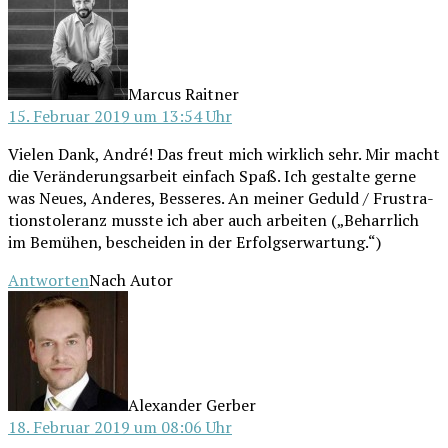
Marcus Raitner
15. Februar 2019 um 13:54 Uhr
Vie­len Dank, André! Das freut mich wirk­lich sehr. Mir macht
die Ver­än­de­rungs­ar­beit ein­fach Spaß. Ich gestal­te ger­ne
was Neu­es, Ande­res, Bes­se­res. An mei­ner Geduld / Frus­tra­
ti­ons­to­le­ranz muss­te ich aber auch arbei­ten („Beharr­lich
im Bemü­hen, beschei­den in der Erfolgserwartung.“)
Antworten
Nach Autor
schreibt:
Alexander Gerber
18. Februar 2019 um 08:06 Uhr