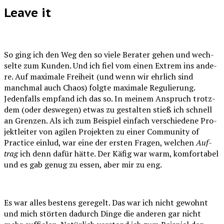
Leave it
So ging ich den Weg den so vie­le Bera­ter gehen und wech­
sel­te zum Kun­den. Und ich fiel vom einen Extrem ins ande­
re. Auf maxi­ma­le Frei­heit (und wenn wir ehr­lich sind
manch­mal auch Cha­os) folg­te maxi­ma­le Regu­lie­rung.
Jeden­falls emp­fand ich das so. In mei­nem Anspruch trotz­
dem (oder des­we­gen) etwas zu gestal­ten stieß ich schnell
an Gren­zen. Als ich zum Bei­spiel ein­fach ver­schie­de­ne Pro­
jekt­lei­ter von agi­len Pro­jek­ten zu einer Com­mu­ni­ty of
Prac­ti­ce ein­lud, war eine der ers­ten Fra­gen, wel­chen
Auf­
trag
ich denn dafür hät­te. Der Käfig war warm, kom­for­ta­bel
und es gab genug zu essen, aber mir zu eng.
Es war alles bes­tens gere­gelt. Das war ich nicht gewohnt
und mich stör­ten dadurch Din­ge die ande­ren gar nicht