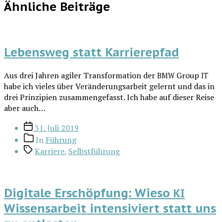
Ähnliche Beiträge
Lebensweg statt Karrierepfad
Aus drei Jah­ren agi­ler Trans­for­ma­ti­on der
Group
BMW
IT
habe ich vie­les über Ver­än­de­rungs­ar­beit gelernt und das in
drei Prin­zi­pi­en zusam­men­ge­fasst. Ich habe auf die­ser Rei­se
aber auch…
Veröffentlichungsdatum
31. Juli 2019
Beitragskategorien
In
Führung
Schlagwörter
Karriere
,
Selbstführung
Digitale Erschöpfung: Wieso
KI
Wissensarbeit intensiviert statt uns