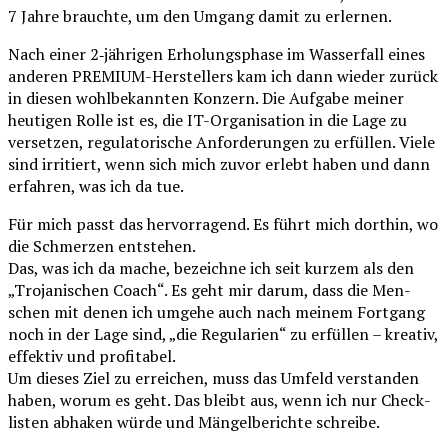
7 Jah­re brauch­te, um den Umgang damit zu erlernen.
Nach einer 2‑jährigen Erho­lungs­pha­se im Was­ser­fall eines
ande­ren PRE­MI­UM-Her­stel­lers kam ich dann wie­der zurück
in die­sen wohl­be­kann­ten Kon­zern. Die Auf­ga­be mei­ner
heu­ti­gen Rol­le ist es, die IT-Orga­ni­sa­ti­on in die Lage zu
ver­set­zen, regu­la­to­ri­sche Anfor­de­run­gen zu erfül­len. Vie­le
sind irri­tiert, wenn sich mich zuvor erlebt haben und dann
erfah­ren, was ich da tue.
Für mich passt das her­vor­ra­gend. Es führt mich dort­hin, wo
die Schmer­zen entstehen.
Das, was ich da mache, bezeich­ne ich seit kur­zem als den
„Tro­ja­ni­schen Coach“. Es geht mir dar­um, dass die Men­
schen mit denen ich umge­he auch nach mei­nem Fort­gang
noch in der Lage sind, „die Regu­la­ri­en“ zu erfül­len – krea­tiv,
effek­tiv und profitabel.
Um die­ses Ziel zu errei­chen, muss das Umfeld ver­stan­den
haben, wor­um es geht. Das bleibt aus, wenn ich nur Check­
lis­ten abha­ken wür­de und Män­gel­be­rich­te schreibe.