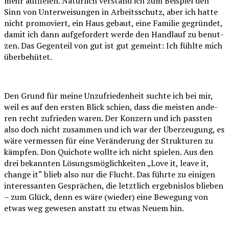
mehr auf­fie­len. Natür­lich ver­stand ich zum Bei­spiel den
Sinn von Unter­wei­sun­gen in Arbeits­schutz, aber ich hat­te
nicht pro­mo­viert, ein Haus gebaut, eine Fami­lie gegrün­det,
damit ich dann auf­ge­for­dert wer­de den Hand­lauf zu benut­
zen. Das Gegen­teil von gut ist gut gemeint: Ich fühl­te mich
überbehütet.
Den Grund für mei­ne Unzu­frie­den­heit such­te ich bei mir,
weil es auf den ers­ten Blick schien, dass die meis­ten ande­
ren recht zufrie­den waren. Der Kon­zern und ich pass­ten
also doch nicht zusam­men und ich war der Über­zeu­gung, es
wäre ver­mes­sen für eine Ver­än­de­rung der Struk­tu­ren zu
kämp­fen. Don Qui­cho­te woll­te ich nicht spie­len. Aus den
drei bekann­ten Lösungs­mög­lich­kei­ten „Love it, lea­ve it,
chan­ge it“ blieb also nur die Flucht. Das führ­te zu eini­gen
inter­es­san­ten Gesprä­chen, die letzt­lich ergeb­nis­los blie­ben
– zum Glück, denn es wäre (wie­der) eine Bewe­gung von
etwas weg gewe­sen anstatt zu etwas Neu­em hin.