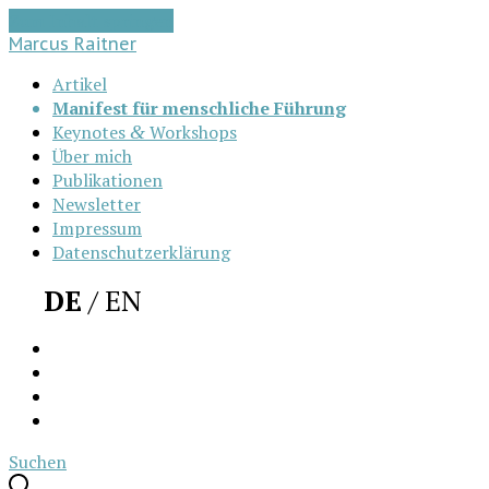
Zum Inhalt springen
Marcus Raitner
Artikel
Manifest für menschliche Führung
Keynotes
Workshops
&
Über mich
Publikationen
Newsletter
Impressum
Datenschutzerklärung
DE
EN
LinkedIn
Github
Feed
E‑Mail
Suchen