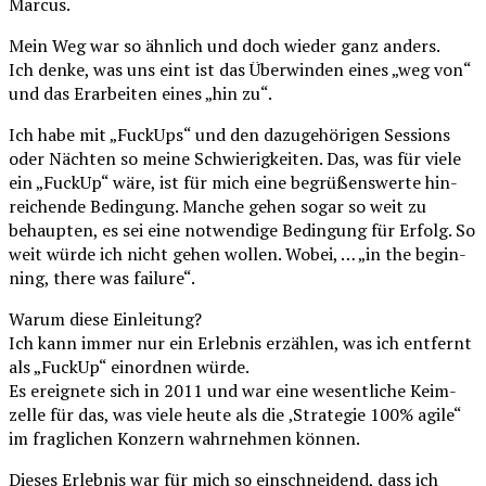
Marcus.
Mein Weg war so ähn­lich und doch wie­der ganz anders.
Ich den­ke, was uns eint ist das Über­win­den eines „weg von“
und das Erar­bei­ten eines „hin zu“.
Ich habe mit „Fuck­Ups“ und den dazu­ge­hö­ri­gen Ses­si­ons
oder Näch­ten so mei­ne Schwie­rig­kei­ten. Das, was für vie­le
ein „Fuck­Up“ wäre, ist für mich eine begrü­ßens­wer­te hin­
rei­chen­de Bedin­gung. Man­che gehen sogar so weit zu
behaup­ten, es sei eine not­wen­di­ge Bedin­gung für Erfolg. So
weit wür­de ich nicht gehen wol­len. Wobei, … „in the begin­
ning, the­re was failure“.
War­um die­se Einleitung?
Ich kann immer nur ein Erleb­nis erzäh­len, was ich ent­fernt
als „Fuck­Up“ ein­ord­nen würde.
Es ereig­ne­te sich in 2011 und war eine wesent­li­che Keim­
zel­le für das, was vie­le heu­te als die ‚Stra­te­gie 100% agi­le“
im frag­li­chen Kon­zern wahr­neh­men können.
Die­ses Erleb­nis war für mich so ein­schnei­dend, dass ich