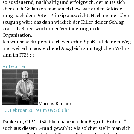
so aus­dau­ernd, nach­hal­tig und erfolg­reich, der muss sich
aber auch Gedan­ken machen ob bzw. wie er der Beför­de­
rung nach dem Peter-Prin­zip aus­weicht. Nach mei­ner Über­
zeu­gung wäre das dann wirk­lich der Kil­ler dei­ner Schlag­
kraft als Street­wor­ker der Ver­än­de­rung in der
Organisation.
Ich wün­sche dir per­sön­lich wei­ter­hin Spaß auf dei­nem Weg
und wei­ter­hin aus­rei­chend Aus­gleich zum täg­li­chen Wahn­
sinn im
! ;-)
ITZ
Antworten
schreibt:
Marcus Raitner
15. Februar 2019 um 09:26 Uhr
Dan­ke dir, Oli! Tat­säch­lich habe ich den Begriff „Hof­narr“
auch aus die­sem Grund gewählt: Als sol­cher stellt man sich