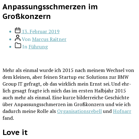
Anpassungsschmerzen im
Großkonzern
Veröffentlichungsdatum
13. Februar 2019
Beitragsautor
Von
Marcus Raitner
Beitragskategorien
In
Führung
M
ehr als ein­mal wur­de ich 2015 nach mei­nem Wech­sel von
dem klei­nen, aber fei­nen Start­up esc Solu­ti­ons zur
BMW
Group
gefragt, ob das wirk­lich mein Ernst sei. Und ehr­
IT
lich gesagt frag­te ich mich das im ers­ten Halb­jahr 2015
auch mehr als ein­mal. Eine kur­ze bil­der­rei­che Geschich­te
über Anpas­sungs­schmer­zen im Groß­kon­zern und wie ich
dadurch mei­ne Rol­le als
Orga­ni­sa­ti­ons­re­bell
und
Hof­narr
fand.
Love it