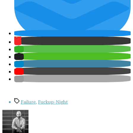
Schlagwörter
Failure
,
Fuckup-Night