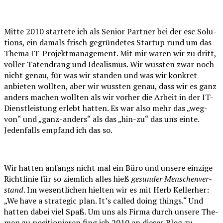
Mit­te 2010 star­te­te ich als Seni­or Part­ner bei der esc Solu­
ti­ons, ein damals frisch gegrün­de­tes Start­up rund um das
The­ma IT-Pro­jekt­ma­nage­ment. Mit mir waren wir zu dritt,
vol­ler Taten­drang und Idea­lis­mus. Wir wuss­ten zwar noch
nicht genau, für was wir stan­den und was wir kon­kret
anbie­ten woll­ten, aber wir wuss­ten genau, dass wir es ganz
anders machen woll­ten als wir vor­her die Arbeit in der IT-
Dienst­leis­tung erlebt hat­ten. Es war also mehr das „weg-
von“ und „ganz-anders“ als das „hin-zu“ das uns ein­te.
Jeden­falls emp­fand ich das so.
Wir hat­ten anfangs nicht mal ein Büro und unse­re ein­zi­ge
Richt­li­nie für so ziem­lich alles hieß
gesun­der Men­schen­ver­
stand
. Im wesent­li­chen hiel­ten wir es mit Herb Kel­ler­her:
„We have a stra­te­gic plan. It’s cal­led doing things.“ Und
hat­ten dabei viel Spaß. Um uns als Fir­ma durch unse­re The­
men zu posi­tio­nie­ren fing ich 2010 an die­ses Blog zu