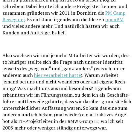
schrei­ben. Dabei lern­te ich ande­re Frei­geis­ter ken­nen und
zusam­men grün­de­ten wir 2011 in Dorn­birn die
Camp
PM
Bewe­gung
. Es ent­stand irgend­wann die Idee zu
openPM
und vie­les ande­re mehr. Und natür­lich hat­ten wir auch
Kun­den und Auf­trä­ge. Es lief.
Also wuch­sen wir und je mehr Mit­ar­bei­ter wir wur­den, des­
to häu­fi­ger stell­te sich die Fra­ge nach unse­rer Iden­ti­tät
jen­seits des „weg-von“ und „ganz-anders“ (was ich unter
ande­rem auch
hier ver­ar­bei­tet hat­te
). War­um arbei­tet
jemand bei uns und nicht woan­ders oder auf eige­ne Rech­
nung? Was macht uns aus und beson­ders? Irgend­wann
erkann­ten wir im Füh­rungs­team, zu dem ich als Geschäfts­
füh­rer mitt­ler­wei­le gehör­te, dass wir dar­über grund­sätz­lich
unter­schied­li­cher Auf­fas­sung waren. So kam das eine zum
ande­ren und ich bekam (mal wie­der) ein attrak­ti­ves Ange­
bot als IT-Pro­jekt­lei­ter in der
Group
, wo ich seit
BMW
IT
2005 mehr oder weni­ger stän­dig unter­wegs war.