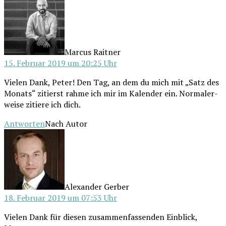
Marcus Raitner
15. Februar 2019 um 20:25 Uhr
Vie­len Dank, Peter! Den Tag, an dem du mich mit „Satz des
Monats“ zitierst rah­me ich mir im Kalen­der ein. Nor­ma­ler­
wei­se zitie­re ich dich.
Antworten
Nach Autor
schreibt:
Alexander Gerber
18. Februar 2019 um 07:53 Uhr
Vie­len Dank für die­sen zusam­men­fas­sen­den Ein­blick,