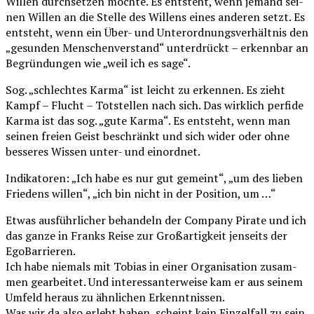
Wil­len durch­set­zen möch­te. Es ent­steht, wenn jemand sei­
nen Wil­len an die Stel­le des Wil­lens eines ande­ren setzt. Es
ent­steht, wenn ein Über- und Unter­ord­nungs­ver­hält­nis den
„gesun­den Men­schen­ver­stand“ unter­drückt – erkenn­bar an
Begrün­dun­gen wie „weil ich es sage“.
Sog. „schlech­tes Kar­ma“ ist leicht zu erken­nen. Es zieht
Kampf – Flucht – Tot­stel­len nach sich. Das wirk­lich per­fi­de
Kar­ma ist das sog. „gute Kar­ma“. Es ent­steht, wenn man
sei­nen frei­en Geist beschränkt und sich wider oder ohne
bes­se­res Wis­sen unter- und einordnet.
Indi­ka­to­ren: „Ich habe es nur gut gemeint“, „um des lie­ben
Frie­dens wil­len“, „ich bin nicht in der Posi­ti­on, um …“
Etwas aus­führ­li­cher behan­deln der Com­pa­ny Pira­te und ich
das gan­ze in Franks Rei­se zur Groß­ar­tig­keit jen­seits der
EgoBarrieren.
Ich habe nie­mals mit Tobi­as in einer Orga­ni­sa­ti­on zusam­
men gear­bei­tet. Und inter­es­san­ter­wei­se kam er aus sei­nem
Umfeld her­aus zu ähn­li­chen Erkenntnissen.
Was wir da also erlebt haben, scheint kein Ein­zel­fall zu sein.