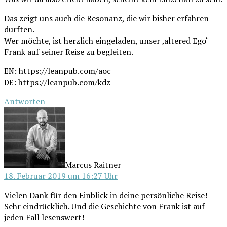
Das zeigt uns auch die Reso­nanz, die wir bis­her erfah­ren
durften.
Wer möch­te, ist herz­lich ein­ge­la­den, unser ‚alte­red Ego‘
Frank auf sei­ner Rei­se zu begleiten.
: https://leanpub.com/aoc
EN
: https://leanpub.com/kdz
DE
Antworten
schreibt:
Marcus Raitner
18. Februar 2019 um 16:27 Uhr
Vie­len Dank für den Ein­blick in dei­ne per­sön­li­che Rei­se!
Sehr ein­drück­lich. Und die Geschich­te von Frank ist auf
jeden Fall lesenswert!