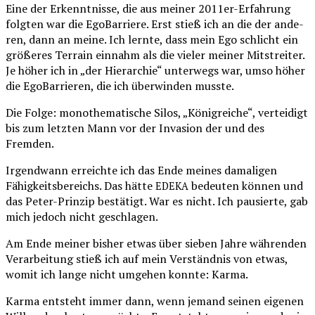
Eine der Erkennt­nis­se, die aus mei­ner 2011er-Erfah­rung
folg­ten war die Ego­Bar­rie­re. Erst stieß ich an die der ande­
ren, dann an mei­ne. Ich lern­te, dass mein Ego schlicht ein
grö­ße­res Ter­rain ein­nahm als die vie­ler mei­ner Mitstreiter.
Je höher ich in „der Hier­ar­chie“ unter­wegs war, umso höher
die Ego­Bar­rie­ren, die ich über­win­den musste.
Die Fol­ge: mono­the­ma­ti­sche Silos, „König­rei­che“, ver­tei­digt
bis zum letz­ten Mann vor der Inva­si­on der und des
Fremden.
Irgend­wann erreich­te ich das Ende mei­nes dama­li­gen
Fähig­keits­be­reichs. Das hät­te
bedeu­ten kön­nen und
EDEKA
das Peter-Prin­zip bestä­tigt. War es nicht. Ich pau­sier­te, gab
mich jedoch nicht geschlagen.
Am Ende mei­ner bis­her etwas über sie­ben Jah­re wäh­ren­den
Ver­ar­bei­tung stieß ich auf mein Ver­ständ­nis von etwas,
womit ich lan­ge nicht umge­hen konn­te: Karma.
Kar­ma ent­steht immer dann, wenn jemand sei­nen eige­nen