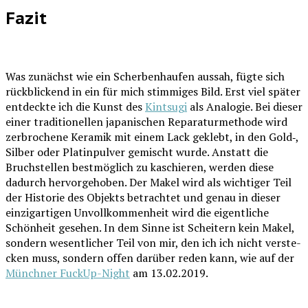
Fazit
Was zunächst wie ein Scher­ben­hau­fen aus­sah, füg­te sich
rück­bli­ckend in ein für mich stim­mi­ges Bild. Erst viel spä­ter
ent­deck­te ich die Kunst des
Kint­su­gi
als Ana­lo­gie. Bei die­ser
einer tra­di­tio­nel­len japa­ni­schen Repa­ra­tur­me­tho­de wird
zer­bro­che­ne Kera­mik mit einem Lack geklebt, in den Gold‑,
Sil­ber oder Pla­tin­pul­ver gemischt wur­de. Anstatt die
Bruch­stel­len best­mög­lich zu kaschie­ren, wer­den die­se
dadurch her­vor­ge­ho­ben. Der Makel wird als wich­ti­ger Teil
der His­to­rie des Objekts betrach­tet und genau in die­ser
ein­zig­ar­ti­gen Unvoll­kom­men­heit wird die eigent­li­che
Schön­heit gese­hen. In dem Sin­ne ist Schei­tern kein Makel,
son­dern wesent­li­cher Teil von mir, den ich ich nicht ver­ste­
cken muss, son­dern offen dar­über reden kann, wie auf der
Münch­ner Fuck­Up-Night
am 13.02.2019.