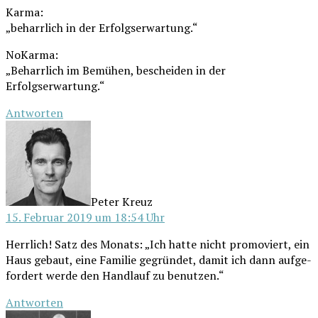
Kar­ma:
„beharr­lich in der Erfolgserwartung.“
NoK­ar­ma:
„Beharr­lich im Bemü­hen, beschei­den in der
Erfolgserwartung.“
Antworten
schreibt:
Peter Kreuz
15. Februar 2019 um 18:54 Uhr
Herr­lich! Satz des Monats: „Ich hat­te nicht pro­mo­viert, ein
Haus gebaut, eine Fami­lie gegrün­det, damit ich dann auf­ge­
for­dert wer­de den Hand­lauf zu benutzen.“
Antworten
schreibt: