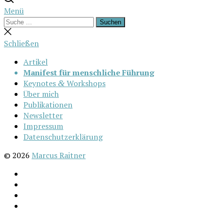
Menü
Suchen
Suchen
nach:
Suche
schließen
Schließen
Artikel
Manifest für menschliche Führung
Keynotes
Workshops
&
Über mich
Publikationen
Newsletter
Impressum
Datenschutzerklärung
© 2026
Marcus Raitner
LinkedIn
Github
Feed
E‑Mail