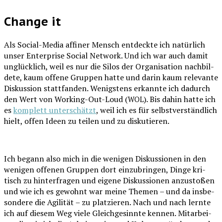
Change it
Als Social-Media affi­ner Mensch ent­deck­te ich natür­lich
unser Enter­pri­se Social Net­work. Und ich war auch damit
unglück­lich, weil es nur die Silos der Orga­ni­sa­ti­on nach­bil­
de­te, kaum offe­ne Grup­pen hat­te und dar­in kaum rele­van­te
Dis­kus­si­on statt­fan­den. Wenigs­tens erkann­te ich dadurch
den Wert von Working-Out-Loud (
). Bis dahin hat­te ich
WOL
es
kom­plett unter­schätzt
, weil ich es für selbst­ver­ständ­lich
hielt, offen Ideen zu tei­len und zu diskutieren.
Ich begann also mich in die weni­gen Dis­kus­sio­nen in den
weni­gen offe­nen Grup­pen dort ein­zu­brin­gen, Din­ge kri­
tisch zu hin­ter­fra­gen und eige­ne Dis­kus­sio­nen anzu­sto­ßen
und wie ich es gewohnt war mei­ne The­men – und da ins­be­
son­de­re die Agi­li­tät – zu plat­zie­ren. Nach und nach lern­te
ich auf die­sem Weg vie­le Gleich­ge­sinn­te ken­nen. Mit­ar­bei­