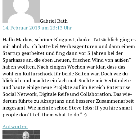
Gabriel Rath
14. Februar 2019 um 23:13 Uhr
Hal­lo Mar­kus, schö­ner Blog­post, dan­ke. Tat­säch­lich ging es
mir ähn­lich. Ich hat­te bei Wer­be­agen­tu­ren und dann einem
Start­up gear­bei­tet und fing dann vor 3 Jah­ren bei der
Spar­kas­se an, die eben „neu­en, fri­schen Wind von außen“
haben woll­ten. Nach eini­gen Wochen war klar, dass das
wohl ein Kul­tur­schock für bei­de Sei­ten war. Doch wie du
blieb ich und mach­te ein­fach mal. Such­te mir Ver­bün­de­te
und bau­te eini­ge neue Pro­jek­te auf im Bereich Enter­pri­se
Social Net­work, Digi­ta­le Rei­fe und Col­la­bo­ra­ti­on. Das wie­
der­um führ­te zu Akzep­tanz und bes­se­rer Zusam­men­ar­beit
ins­ge­samt. Wie mein­te schon Ste­ve Jobs: If you hire smart
peo­p­le don´t tell them what to do.“ :)
Antworten
schreibt: