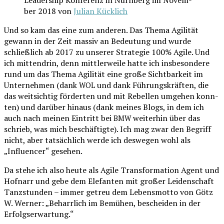
Lea­der­ship Kon­fe­renz in Nürn­berg im Novem­
ber 2018 von
Juli­an Kücklich
Und so kam das eine zum ande­ren. Das The­ma Agi­li­tät
gewann in der Zeit mas­siv an Bedeu­tung und wur­de
schließ­lich ab 2017 zu unse­rer Stra­te­gie 100% Agi­le. Und
ich mit­ten­drin, denn mitt­ler­wei­le hat­te ich ins­be­son­de­re
rund um das The­ma Agi­li­tät eine gro­ße Sicht­bar­keit im
Unter­neh­men (dank
und dank Füh­rungs­kräf­ten, die
WOL
das weit­sich­tig för­der­ten und mit Rebel­len umge­hen konn­
ten) und dar­über hin­aus (dank mei­nes Blogs, in dem ich
auch nach mei­nen Ein­tritt bei
wei­ter­hin über das
BMW
schrieb, was mich beschäf­tig­te). Ich mag zwar den Begriff
nicht, aber tat­säch­lich wer­de ich des­we­gen wohl als
„Influen­cer“ gesehen.
Da ste­he ich also heu­te als Agi­le Trans­for­ma­ti­on Agent und
Hof­narr und gebe dem Ele­fan­ten mit gro­ßer Lei­den­schaft
Tanz­stun­den – immer getreu dem Lebens­mot­to von Götz
W. Wer­ner: „Beharr­lich im Bemü­hen, beschei­den in der
Erfolgserwartung.“