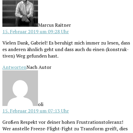
Marcus Raitner
15. Februar 2019 um 09:28 Uhr
Vie­len Dank, Gabri­el! Es beru­higt mich immer zu lesen, dass
es ande­ren ähn­lich geht und dass auch du einen (kon­struk­
ti­ven) Weg gefun­den hast.
Antworten
Nach Autor
schreibt:
oli
15. Februar 2019 um 07:13 Uhr
Gro­ßen Respekt vor dei­ner hohen Frustrationstoleranz!
Wer anstel­le Free­ze-Flight-Fight zu Trans­form greift, dies