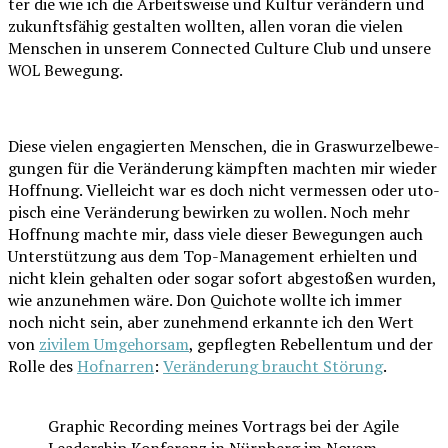
ter die wie ich die Arbeits­wei­se und Kul­tur ver­än­dern und
zukunfts­fä­hig gestal­ten woll­ten, allen vor­an die vie­len
Men­schen in unse­rem Con­nec­ted Cul­tu­re Club und unse­re
Bewegung.
WOL
Die­se vie­len enga­gier­ten Men­schen, die in Gras­wur­zel­be­we­
gun­gen für die Ver­än­de­rung kämpf­ten mach­ten mir wie­der
Hoff­nung. Viel­leicht war es doch nicht ver­mes­sen oder uto­
pisch eine Ver­än­de­rung bewir­ken zu wol­len. Noch mehr
Hoff­nung mach­te mir, dass vie­le die­ser Bewe­gun­gen auch
Unter­stüt­zung aus dem Top-Manage­ment erhiel­ten und
nicht klein gehal­ten oder sogar sofort abge­sto­ßen wur­den,
wie anzu­neh­men wäre. Don Qui­cho­te woll­te ich immer
noch nicht sein, aber zuneh­mend erkann­te ich den Wert
von
zivi­lem Umge­hor­sam
, gepfleg­ten Rebel­len­tum und der
Rol­le des
Hof­nar­ren
:
Ver­än­de­rung braucht Stö­rung
.
Gra­phic Recor­ding mei­nes Vor­trags bei der Agi­le