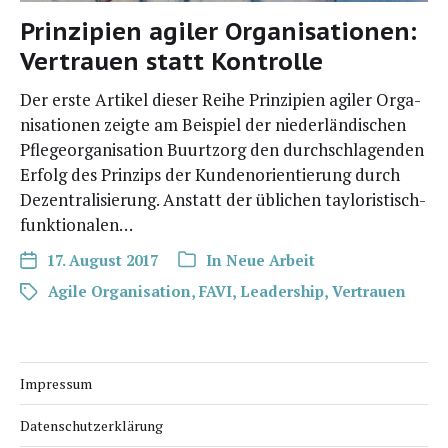
Prinzipien agiler Organisationen:
Vertrauen statt Kontrolle
Der ers­te Arti­kel die­ser Rei­he Prin­zi­pi­en agi­ler Orga­
ni­sa­tio­nen zeig­te am Bei­spiel der nie­der­län­di­schen
Pfle­ge­or­ga­ni­sa­ti­on Buurtz­org den durch­schla­gen­den
Erfolg des Prin­zips der Kun­den­ori­en­tie­rung durch
Dezen­tra­li­sie­rung. Anstatt der übli­chen tayloristisch-
funktionalen…
17. August 2017
In
Neue Arbeit
Agile Organisation
,
FAVI
,
Leadership
,
Vertrauen
Impressum
Datenschutzerklärung