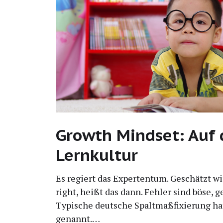
Growth Mindset: Auf
Lernkultur
Es regiert das Exper­ten­tum. Geschätzt wird
right, heißt das dann. Feh­ler sind böse, g
Typi­sche deut­sche Spalt­maß­fi­xie­rung 
genannt.…