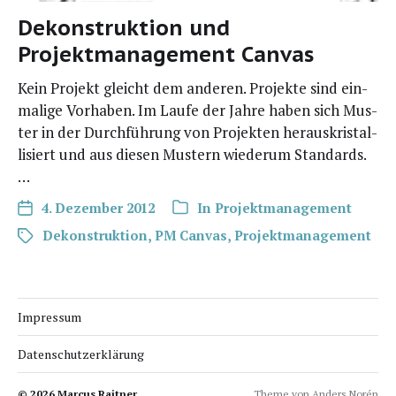
Dekonstruktion und
Projektmanagement Canvas
Kein Pro­jekt gleicht dem ande­ren. Pro­jek­te sind ein­
ma­li­ge Vor­ha­ben. Im Lau­fe der Jah­re haben sich Mus­
ter in der Durch­füh­rung von Pro­jek­ten her­aus­kris­tal­
li­siert und aus die­sen Mus­tern wie­der­um Standards.
…
4. Dezember 2012
In
Projektmanagement
Dekonstruktion
,
PM Canvas
,
Projektmanagement
Impressum
Datenschutzerklärung
© 2026
Marcus Raitner
Theme von
Anders Norén