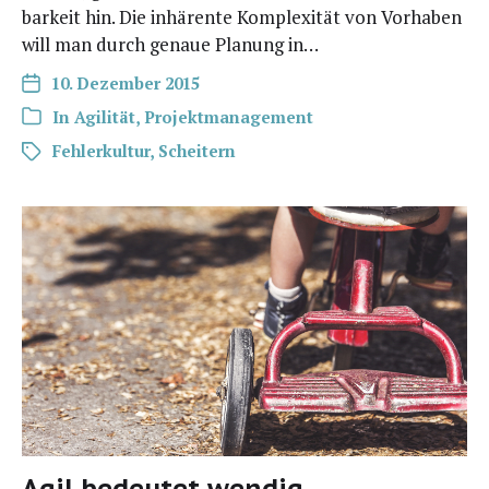
bar­keit hin. Die inhä­ren­te Kom­ple­xi­tät von Vor­ha­ben
will man durch genaue Pla­nung in…
10. Dezember 2015
In
Agilität
,
Projektmanagement
Fehlerkultur
,
Scheitern
Agil bedeutet wendig