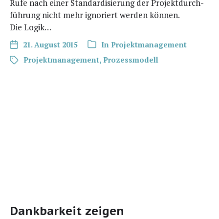
Rufe nach einer Stan­dar­di­sie­rung der Pro­jekt­durch­
füh­rung nicht mehr igno­riert wer­den kön­nen.
Die Logik…
21. August 2015
In
Projektmanagement
Projektmanagement
,
Prozessmodell
Dankbarkeit zeigen