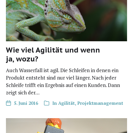
Wie viel Agilität und wenn
ja, wozu?
Auch Was­ser­fall ist agil. Die Schlei­fen in denen ein
Pro­dukt ent­steht sind nur viel län­ger. Nach jeder
Schlei­fe trifft ein Ergeb­nis auf einen Kun­den. Dann
zeigt sich der…
5. Juni 2016
In
Agilität
,
Projektmanagement