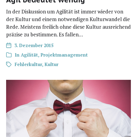
In der Dis­kus­si­on um Agi­li­tät ist immer wie­der von
der Kul­tur und einem not­wen­di­gen Kul­tur­wan­del die
Rede. Meis­tens frei­lich ohne die­se Kul­tur aus­rei­chend
prä­zi­se zu bestim­men. Es fallen…
3. Dezember 2015
In
Agilität
,
Projektmanagement
Fehlerkultur
,
Kultur