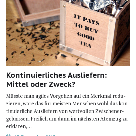
Kontinuierliches Ausliefern:
Mittel oder Zweck?
Müss­te man agi­les Vor­ge­hen auf ein Merk­mal redu­
zie­ren, wäre das für meis­ten Men­schen wohl das kon­
ti­nu­ier­li­che Aus­lie­fern von wert­vol­len Zwi­schen­er­
geb­nis­sen. Frei­lich um dann im nächs­ten Atem­zug zu
erklären,…