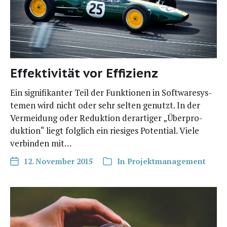
Effektivität vor Effizienz
Ein signi­fi­kan­ter Teil der Funk­tio­nen in Soft­ware­sys­
te­men wird nicht oder sehr sel­ten genutzt. In der
Ver­mei­dung oder Reduk­ti­on der­ar­ti­ger „Über­pro­
duk­ti­on“ liegt folg­lich ein rie­si­ges Poten­ti­al. Vie­le
ver­bin­den mit…
12. November 2015
In
Projektmanagement