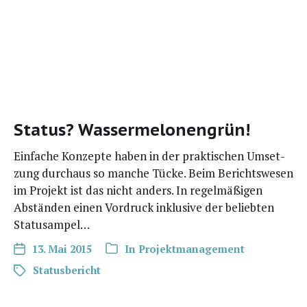
Status? Wassermelonengrün!
Einfa­che Kon­zep­te haben in der prak­ti­schen Umset­
zung durch­aus so man­che Tücke. Beim Berichts­we­sen
im Pro­jekt ist das nicht anders. In regel­mä­ßi­gen
Abstän­den einen Vor­druck inklu­si­ve der belieb­ten
Statusampel…
13. Mai 2015
In
Projektmanagement
Statusbericht