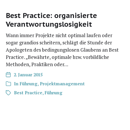
Best Practice: organisierte
Verantwortungslosigkeit
Wann immer Pro­jek­te nicht opti­mal lau­fen oder
sogar gran­di­os schei­tern, schlägt die Stun­de der
Apo­lo­ge­ten des bedin­gungs­lo­sen Glau­bens an Best
Prac­ti­ce. „Bewähr­te, opti­ma­le bzw. vor­bild­li­che
Metho­den, Prak­ti­ken oder…
2. Januar 2015
In
Führung
,
Projektmanagement
Best Practice
,
Führung