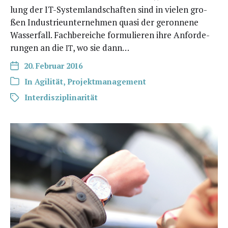
lung der IT-Sys­­te­m­­lan­d­­schaf­­ten sind in vie­len gro­
ßen Indus­trie­un­ter­neh­men qua­si der geron­ne­ne
Was­ser­fall. Fach­be­rei­che for­mu­lie­ren ihre Anfor­de­
run­gen an die
, wo sie dann…
IT
20. Februar 2016
In
Agilität
,
Projektmanagement
Interdisziplinarität