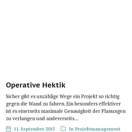
Operative Hektik
Sicher gibt es unzäh­li­ge Wege ein Pro­jekt so rich­tig
gegen die Wand zu fah­ren. Ein beson­ders effek­ti­ver
ist es einer­seits maxi­ma­le Genau­ig­keit der Pla­nun­gen
zu ver­lan­gen und andererseits…
11. September 2015
In
Projektmanagement