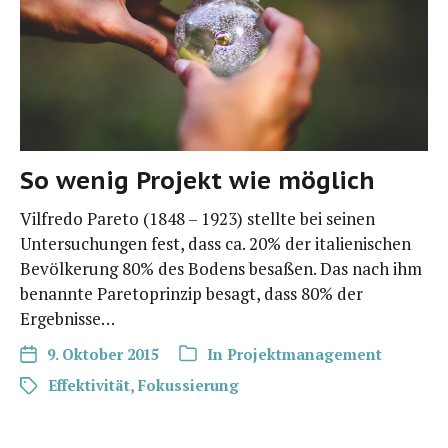
So wenig Projekt wie möglich
Vilfre­do Pare­to (1848 – 1923) stell­te bei sei­nen
Unter­su­chun­gen fest, dass ca. 20% der ita­lie­ni­schen
Bevöl­ke­rung 80% des Bodens besa­ßen. Das nach ihm
benann­te Pare­to­prin­zip besagt, dass 80% der
Ergebnisse…
9. Oktober 2015
In
Projektmanagement
Effektivität
,
Fokussierung