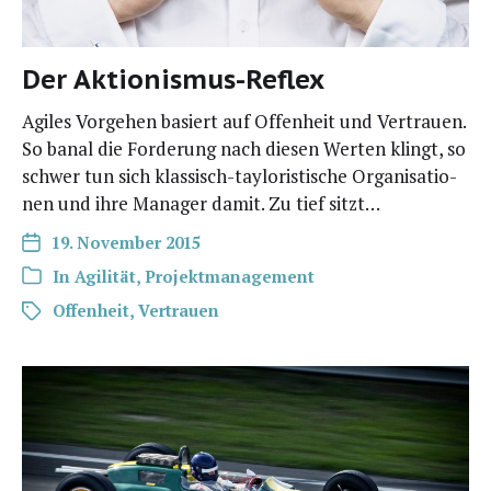
Der Aktionismus-Reflex
Agi­les Vor­ge­hen basiert auf Offen­heit und Ver­trau­en.
So banal die For­de­rung nach die­sen Wer­ten klingt, so
schwer tun sich klas­­sisch-tay­­lo­ris­­ti­­sche Orga­ni­sa­tio­
nen und ihre Mana­ger damit. Zu tief sitzt…
19. November 2015
In
Agilität
,
Projektmanagement
Offenheit
,
Vertrauen