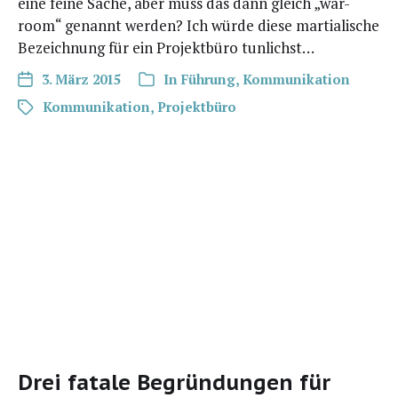
eine fei­ne Sache, aber muss das dann gleich „war-
room“ genannt wer­den? Ich wür­de die­se mar­tia­li­sche
Bezeich­nung für ein Pro­jekt­bü­ro tunlichst…
3. März 2015
In
Führung
,
Kommunikation
Kommunikation
,
Projektbüro
Drei fatale Begründungen für