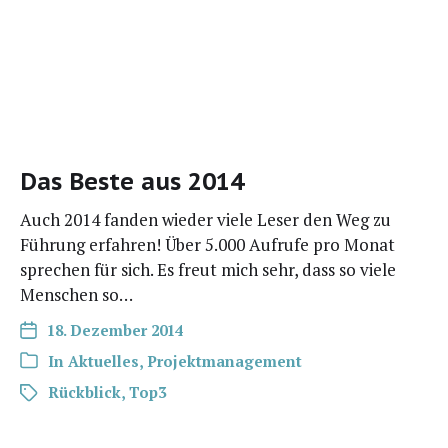
Das Beste aus 2014
Auch 2014 fan­den wie­der vie­le Leser den Weg zu
Füh­rung erfah­ren! Über 5.000 Auf­ru­fe pro Monat
spre­chen für sich. Es freut mich sehr, dass so vie­le
Men­schen so…
18. Dezember 2014
In
Aktuelles
,
Projektmanagement
Rückblick
,
Top3