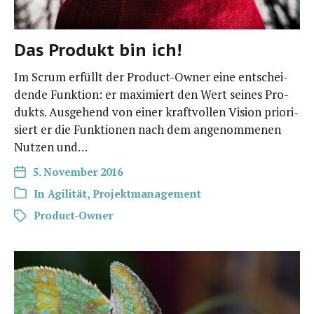
Das Produkt bin ich!
Im Scrum erfüllt der Pro­­duct-Owner eine ent­schei­
den­de Funk­ti­on: er maxi­miert den Wert sei­nes Pro­
dukts. Aus­ge­hend von einer kraft­vol­len Visi­on prio­ri­
siert er die Funk­tio­nen nach dem ange­nom­me­nen
Nut­zen und…
5. November 2016
In
Agilität
,
Projektmanagement
Product-Owner