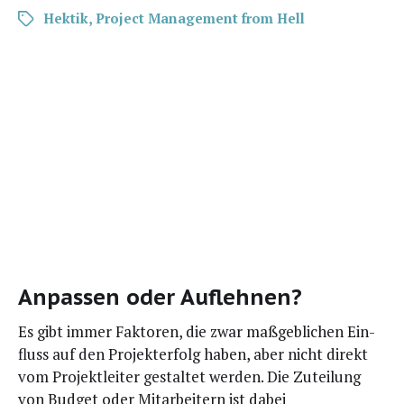
Hektik
,
Project Management from Hell
Anpassen oder Auflehnen?
Es gibt immer Fak­to­ren, die zwar maß­geb­li­chen Ein­
fluss auf den Pro­jekt­er­folg haben, aber nicht direkt
vom Pro­jekt­lei­ter gestal­tet wer­den. Die Zutei­lung
von Bud­get oder Mit­ar­bei­tern ist dabei