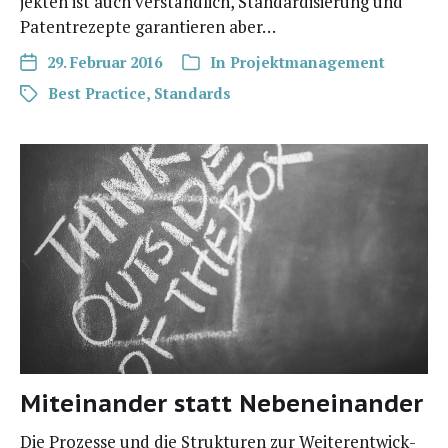
jek­ten ist auch ver­ständ­lich, Stan­dar­di­sie­rung und
Patent­re­zep­te garan­tie­ren aber…
29. Februar 2016
In
Projektmanagement
Best Practice
,
Standards
Miteinander statt Nebeneinander
Die Pro­zes­se und die Struk­tu­ren zur Wei­ter­ent­wick­