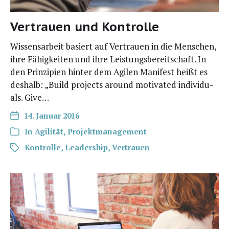
Vertrauen und Kontrolle
Wissens­ar­beit basiert auf Ver­trau­en in die Men­schen,
ihre Fähig­kei­ten und ihre Leis­tungs­be­reit­schaft. In
den Prin­zi­pi­en hin­ter dem Agi­len Mani­fest heißt es
des­halb: „Build pro­jects around moti­va­ted indi­vi­du­
als. Give…
14. Januar 2016
In
Agilität
,
Projektmanagement
Kontrolle
,
Leadership
,
Vertrauen