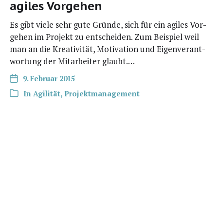
agiles Vorgehen
Es gibt vie­le sehr gute Grün­de, sich für ein agi­les Vor­
ge­hen im Pro­jekt zu ent­schei­den. Zum Bei­spiel weil
man an die Krea­ti­vi­tät, Moti­va­ti­on und Eigen­ver­ant­
wor­tung der Mit­ar­bei­ter glaubt.…
9. Februar 2015
In
Agilität
,
Projektmanagement