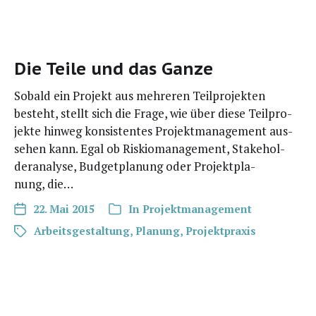
Die Teile und das Ganze
Sobald ein Pro­jekt aus meh­re­ren Teil­pro­jek­ten
besteht, stellt sich die Fra­ge, wie über die­se Teil­pro­
jek­te hin­weg kon­sis­ten­tes Pro­jekt­ma­nage­ment aus­
se­hen kann. Egal ob Ris­kio­ma­nage­ment, Stake­hol­
der­ana­ly­se, Bud­get­pla­nung oder Pro­jekt­pla­
nung, die…
22. Mai 2015
In
Projektmanagement
Arbeitsgestaltung
,
Planung
,
Projektpraxis