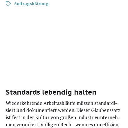
Auftragsklärung
Standards lebendig halten
Wieder­keh­ren­de Arbeits­ab­läu­fe müs­sen stan­dar­di­
siert und doku­men­tiert wer­den. Die­ser Glau­bens­satz
ist fest in der Kul­tur von gro­ßen Indus­trie­un­ter­neh­
men ver­an­kert. Völ­lig zu Recht, wenn es um effi­zi­en­