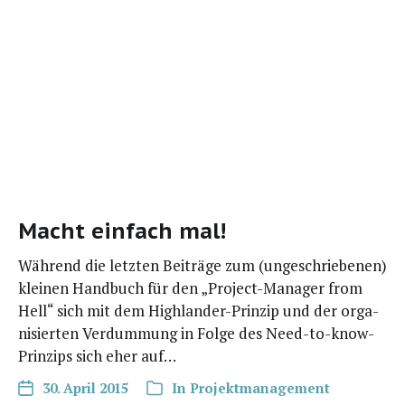
Macht einfach mal!
Wäh­rend die letz­ten Bei­trä­ge zum (unge­schrie­be­nen)
klei­nen Hand­buch für den „Pro­­ject-Mana­­ger from
Hell“ sich mit dem Hig­h­lan­­der-Prin­­zip und der orga­
ni­sier­ten Ver­dum­mung in Fol­ge des Need-to-know-
Prin­­zips sich eher auf…
30. April 2015
In
Projektmanagement