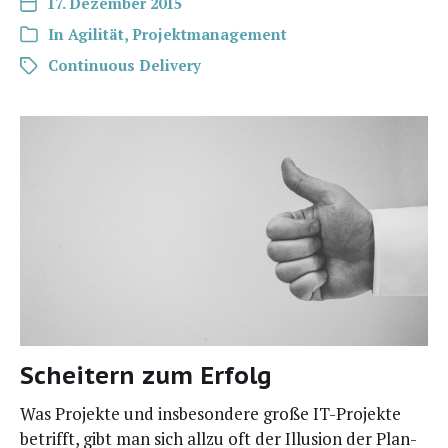
17. Dezember 2015
In
Agilität
,
Projektmanagement
Continuous Delivery
Scheitern zum Erfolg
Was Pro­jek­te und ins­be­son­de­re gro­ße IT-Pro­­jek­­te
betrifft, gibt man sich all­zu oft der Illu­si­on der Plan­