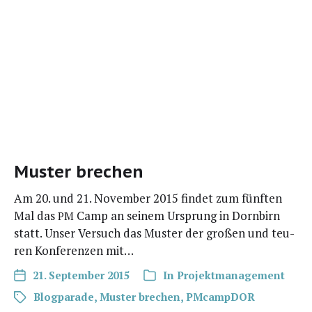
Muster brechen
Am 20. und 21. Novem­ber 2015 fin­det zum fünf­ten
Mal das
Camp an sei­nem Ursprung in Dorn­birn
PM
statt. Unser Ver­such das Mus­ter der gro­ßen und teu­
ren Kon­fe­ren­zen mit…
21. September 2015
In
Projektmanagement
Blogparade
,
Muster brechen
,
PMcampDOR