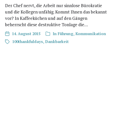
Der Chef nervt, die Arbeit nur sinn­lo­se Büro­kra­tie
und die Kol­le­gen unfä­hig. Kommt Ihnen das bekannt
vor? In Kaf­fee­kü­chen und auf den Gän­gen
beherrscht die­se destruk­ti­ve Ton­la­ge die…
14. August 2015
In
Führung
,
Kommunikation
100thankfuldays
,
Dankbarkeit