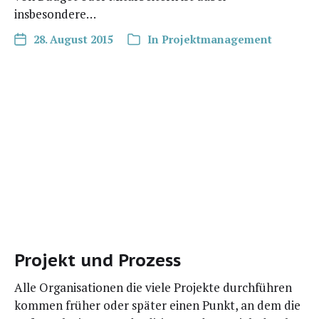
insbesondere…
28. August 2015
In
Projektmanagement
Projekt und Prozess
Alle Orga­ni­sa­tio­nen die vie­le Pro­jek­te durch­füh­ren
kom­men frü­her oder spä­ter einen Punkt, an dem die