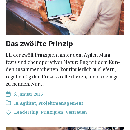
Das zwölfte Prinzip
Elf der zwölf Prin­zi­pi­en hin­ter dem Agi­len Mani­
fests sind eher ope­ra­ti­ver Natur: Eng mit dem Kun­
den zusam­men­ar­bei­ten, kon­ti­nu­ier­lich aus­lie­fern,
regel­mä­ßig den Pro­zess reflek­tie­ren, um nur eini­ge
zu nen­nen. Nur…
5. Januar 2016
In
Agilität
,
Projektmanagement
Leadership
,
Prinzipien
,
Vertrauen