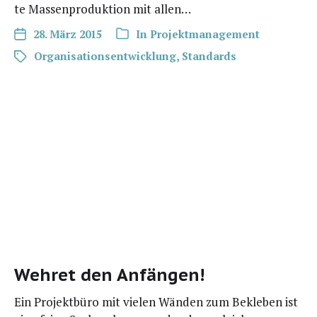
te Mas­sen­pro­duk­ti­on mit allen…
28. März 2015
In
Projektmanagement
Organisationsentwicklung
,
Standards
Wehret den Anfängen!
Ein Pro­jekt­bü­ro mit vie­len Wän­den zum Bekle­ben ist