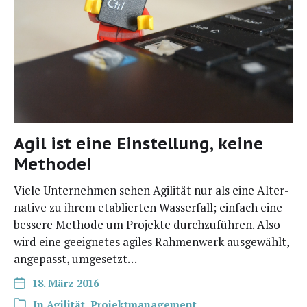
Agil ist eine Einstellung, keine
Methode!
Vie­le Unter­neh­men sehen Agi­li­tät nur als eine Alter­
na­ti­ve zu ihrem eta­blier­ten Was­ser­fall; ein­fach eine
bes­se­re Metho­de um Pro­jek­te durch­zu­füh­ren. Also
wird eine geeig­ne­tes agi­les Rah­men­werk aus­ge­wählt,
ange­passt, umgesetzt…
18. März 2016
In
Agilität
,
Projektmanagement