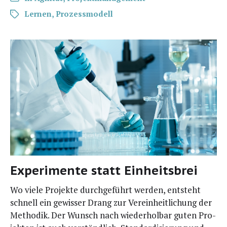
Lernen
,
Prozessmodell
Experimente statt Einheitsbrei
Wo vie­le Pro­jek­te durch­ge­führt wer­den, ent­steht
schnell ein gewis­ser Drang zur Ver­ein­heit­li­chung der
Metho­dik. Der Wunsch nach wie­der­hol­bar guten Pro­