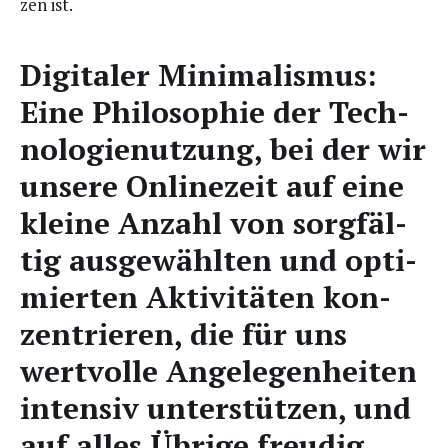
zen ist.
Digi­ta­ler Mini­ma­lis­mus:
Eine Phi­lo­so­phie der Tech­
no­lo­gie­nut­zung, bei der wir
unse­re Online­zeit auf eine
klei­ne Anzahl von sorg­fäl­
tig aus­ge­wähl­ten und opti­
mier­ten Akti­vi­tä­ten kon­
zen­trie­ren, die für uns
wert­vol­le Ange­le­gen­hei­ten
inten­siv unter­stüt­zen, und
auf alles Übri­ge freu­dig