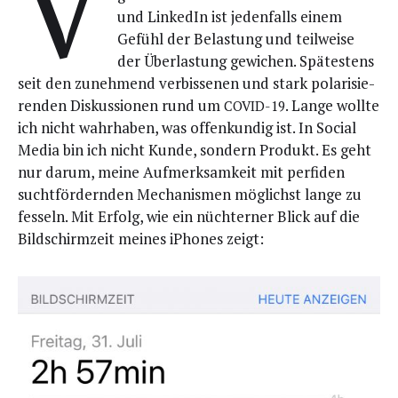
V
und Lin­ke­dIn ist jeden­falls einem
Gefühl der Belas­tung und teil­wei­se
der Über­las­tung gewi­chen. Spä­tes­tens
seit den zuneh­mend ver­bis­se­nen und stark pola­ri­sie­
ren­den Dis­kus­sio­nen rund um
. Lan­ge woll­te
COVID-19
ich nicht wahr­ha­ben, was offen­kun­dig ist. In Social
Media bin ich nicht Kun­de, son­dern Pro­dukt. Es geht
nur dar­um, mei­ne Auf­merk­sam­keit mit per­fi­den
sucht­för­dern­den Mecha­nis­men mög­lichst lan­ge zu
fes­seln. Mit Erfolg, wie ein nüch­ter­ner Blick auf die
Bild­schirm­zeit mei­nes iPho­nes zeigt: