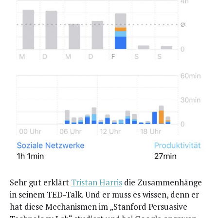
Sehr gut erklärt
Tris­tan Har­ris
die Zusam­men­hän­ge
in sei­nem TED-Talk. Und er muss es wis­sen, denn er
hat die­se Mecha­nis­men im „Stan­ford Per­sua­si­ve