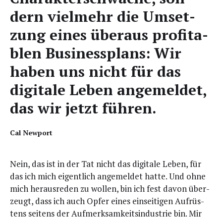
dern viel­mehr die Umset­
zung eines über­aus pro­fi­ta­
blen Busi­ness­plans: Wir
haben uns nicht für das
digi­ta­le Leben ange­mel­det,
das wir jetzt führen.
Cal New­port
Nein, das ist in der Tat nicht das digi­ta­le Leben, für
das ich mich eigent­lich ange­mel­det hat­te. Und ohne
mich her­aus­re­den zu wol­len, bin ich fest davon über­
zeugt, dass ich auch Opfer eines ein­sei­ti­gen Auf­rüs­
tens sei­tens der Auf­merk­sam­keits­in­dus­trie bin. Mir