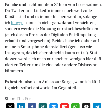
Fami­lie und nicht mit dem Zäh­len von Likes wid­men.
Da Twit­ter und Lin­ke­dIn immer noch wert­vol­le
Kanä­le sind und es immer blei­ben wer­den, solan­ge
ich
blog­ge
, kann ich nicht ganz dar­auf ver­zich­ten,
son­dern wer­de die Nut­zung nur stark beschrän­ken
(auch das im Pro­zess der Digi­ta­len Ent­rüm­pe­lung
erlaubt und vor­ge­se­hen). Bei­des habe ich daher auf
mei­nem Smart­phone deinstal­liert (genau­so wie
Insta­gram, das ich aber ohne­hin kaum nut­ze). Statt­
des­sen wer­de ich mich nur noch zu weni­gen klar defi­
nier­ten Zei­ten um die eine oder ande­re Dis­kus­si­on
kümmern.
Es besteht also kein Anlass zur Sor­ge, wenn ich künf­
tig nicht sofort ant­wor­te. Im Gegenteil.
Share This Post