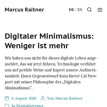
Marcus Raitner
DE
EN
Digitaler Minimalismus:
Weniger ist mehr
Wir haben uns nicht für die­ses digi­ta­le Leben ange­
mel­det, das wir jetzt füh­ren. Tech­no­lo­gie ver­führt
uns auf per­fi­de Wei­se und kapert unse­re Auf­merk­
sam­keit. Einen Gegen­ent­wurf dazu bie­tet Cal New­
port mit sei­ner Phi­lo­so­phie des „Digi­ta­len
Minimalismus“.
4. August 2020
Von
Marcus Raitner
In
Digitalisierung