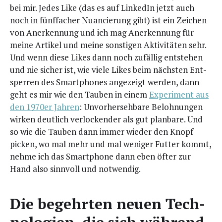
bei mir. Jedes Like (das es auf Lin­ke­dIn jetzt auch
noch in fünf­fa­cher Nuan­cie­rung gibt) ist ein Zei­chen
von Aner­ken­nung und ich mag Aner­ken­nung für
mei­ne Arti­kel und mei­ne sons­ti­gen Akti­vi­tä­ten sehr.
Und wenn die­se Likes dann noch zufäl­lig ent­ste­hen
und nie sicher ist, wie vie­le Likes beim nächs­ten Ent­
sper­ren des Smart­phones ange­zeigt wer­den, dann
geht es mir wie den Tau­ben in einem
Expe­ri­ment aus
den 1970er Jah­ren
: Unvor­her­seh­ba­re Beloh­nun­gen
wir­ken deut­lich ver­lo­cken­der als gut plan­ba­re. Und
so wie die Tau­ben dann immer wie­der den Knopf
picken, wo mal mehr und mal weni­ger Fut­ter kommt,
neh­me ich das Smart­phone dann eben öfter zur
Hand also sinn­voll und notwendig.
Die begehr­ten neu­en Tech­
no­lo­gien, die sich wäh­rend