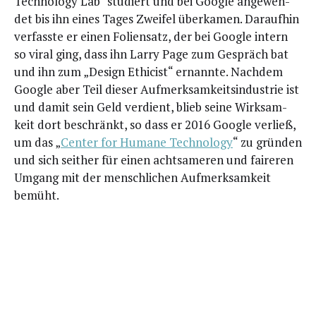
Tech­no­lo­gy Lab“ stu­diert und bei Goog­le ange­wen­
det bis ihn eines Tages Zwei­fel über­ka­men. Dar­auf­hin
ver­fass­te er einen Foli­en­satz, der bei Goog­le intern
so viral ging, dass ihn Lar­ry Page zum Gespräch bat
und ihn zum „Design Ethi­cist“ ernann­te. Nach­dem
Goog­le aber Teil die­ser Auf­merk­sam­keits­in­dus­trie ist
und damit sein Geld ver­dient, blieb sei­ne Wirk­sam­
keit dort beschränkt, so dass er 2016 Goog­le ver­ließ,
um das „
Cen­ter for Huma­ne Tech­no­lo­gy
“ zu grün­den
und sich seit­her für einen acht­sa­me­ren und fai­re­ren
Umgang mit der mensch­li­chen Auf­merk­sam­keit
bemüht.