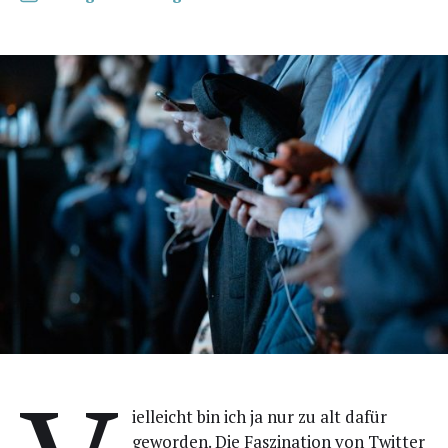
iel­leicht bin ich ja nur zu alt dafür
gewor­den. Die Fas­zi­na­ti­on von Twit­ter