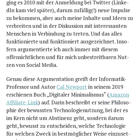
ging es 2010 mit der Anmel­dung bei Twit­ter (Lin­ke­
dIn kam viel spä­ter), dar­um zufäl­lig(!) neue Impul­se
zu bekom­men, aber auch mei­ne Inhal­te und Ideen zu
ver­brei­ten und in der Dis­kus­si­on mit inter­es­san­ten
Men­schen in Ver­bin­dung zu tre­ten. Und das alles
funk­tio­nier­te und funk­tio­niert aus­ge­zeich­net. Inso­
fern argu­men­tier­te ich auch immer mit die­sem
offen­sicht­li­chen und für mich unbe­streit­ba­ren Nut­
zen von Social Media.
Genau die­se Argu­men­ta­ti­on greift der Infor­ma­tik-
Pro­fes­sor und Autor
Cal New­port
in sei­nem 2019
erschie­nen Buch „Digi­ta­ler Mini­ma­lis­mus“ (
Ama­zon
Affi­lia­te-Link
) auf. Dar­in beschreibt er sei­ne Phi­lo­so­
phie der bewuss­ten Tech­no­lo­gie­nut­zung, bei der es
im Kern nicht um Abs­ti­nenz geht, son­dern dar­um
geht, bewusst zu ent­schei­den, wel­che Tech­no­lo­gie
für wel­chen Zweck in best­mög­li­cher Wei­se ein­zu­set­