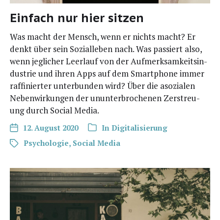
Einfach nur hier sitzen
Was macht der Mensch, wenn er nichts macht? Er
denkt über sein Sozi­al­le­ben nach. Was pas­siert also,
wenn jeg­li­cher Leer­lauf von der Auf­merk­sam­keits­in­
dus­trie und ihren Apps auf dem Smart­phone immer
raf­fi­nier­ter unter­bun­den wird? Über die aso­zia­len
Neben­wir­kun­gen der unun­ter­bro­che­nen Zer­streu­
ung durch Social Media.
12. August 2020
In
Digitalisierung
Psychologie
,
Social Media