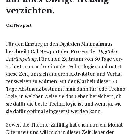
verzichten.
Cal New­port
Für den Ein­stieg in den Digi­ta­len Mini­ma­lis­mus
beschreibt Cal New­port den Pro­zess der
Digi­ta­len
Ent­rüm­pe­lung
. Für einen Zeit­raum von 30 Tage ver­
zich­tet man auf optio­na­le Tech­no­lo­gien und nutzt
die­se Zeit, um sich ande­ren Akti­vi­tä­ten und Ver­hal­
tens­wei­sen zu wid­men. Mit der Klar­heit die­ser 30
Tage Abs­ti­nenz bestimmt man dann für jede Tech­no­
lo­gie, in wel­cher Wei­se sie das Leben berei­chert, ob
sie dafür die bes­te Tech­no­lo­gie ist und wenn ja, wie
sie dafür opti­mal ein­ge­setzt wer­den kann.
Soweit die Theo­rie. Zufäl­lig habe ich nun ein Monat
Eltern­zeit und will mich in die­ser Zeit lie­ber der