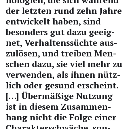
der letz­ten rund zehn Jah­re
ent­wi­ckelt haben, sind
beson­ders gut dazu geeig­
net, Ver­hal­tens­süch­te aus­
zu­lö­sen, und trei­ben Men­
schen dazu, sie viel mehr zu
ver­wen­den, als ihnen nütz­
lich oder gesund erscheint.
[…] Über­mä­ßi­ge Nut­zung
ist in die­sem Zusam­men­
hang nicht die Fol­ge einer
Cha­rak­ter­schwä­che, son­