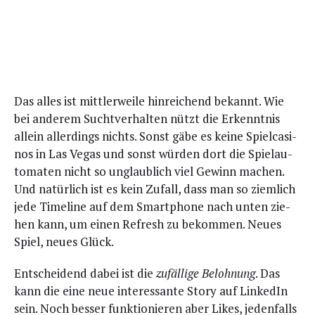
Das alles ist mitt­ler­wei­le hin­rei­chend bekannt. Wie
bei ande­rem Sucht­ver­hal­ten nützt die Erkennt­nis
allein aller­dings nichts. Sonst gäbe es kei­ne Spiel­ca­si­
nos in Las Vegas und sonst wür­den dort die Spiel­au­
to­ma­ten nicht so unglaub­lich viel Gewinn machen.
Und natür­lich ist es kein Zufall, dass man so ziem­lich
jede Time­line auf dem Smart­phone nach unten zie­
hen kann, um einen Refresh zu bekom­men. Neu­es
Spiel, neu­es Glück.
Ent­schei­dend dabei ist die
zufäl­li­ge Beloh­nung
. Das
kann die eine neue inter­es­san­te Sto­ry auf Lin­ke­dIn
sein. Noch bes­ser funk­tio­nie­ren aber Likes, jeden­falls