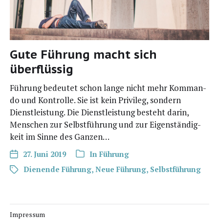
Gute Führung macht sich
überflüssig
Füh­rung bedeu­tet schon lan­ge nicht mehr Kom­man­
do und Kon­trol­le. Sie ist kein Pri­vi­leg, son­dern
Dienst­leis­tung. Die Dienst­leis­tung besteht dar­in,
Men­schen zur Selbst­füh­rung und zur Eigen­stän­dig­
keit im Sin­ne des Ganzen…
27. Juni 2019
In
Führung
Dienende Führung
,
Neue Führung
,
Selbstführung
Impressum