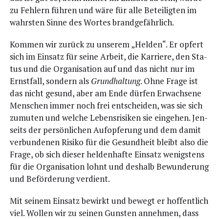
zu Feh­lern füh­ren und wäre für alle Betei­lig­ten im
wahrs­ten Sin­ne des Wor­tes brandgefährlich.
Kom­men wir zurück zu unse­rem „Hel­den“. Er opfert
sich im Ein­satz für sei­ne Arbeit, die Kar­rie­re, den Sta­
tus und die Orga­ni­sa­ti­on auf und das nicht nur im
Ernst­fall, son­dern als
Grund­hal­tung
. Ohne Fra­ge ist
das nicht gesund, aber am Ende dür­fen Erwach­se­ne
Men­schen immer noch frei ent­schei­den, was sie sich
zumu­ten und wel­che Lebens­ri­si­ken sie ein­ge­hen. Jen­
seits der per­sön­li­chen Auf­op­fe­rung und dem damit
ver­bun­de­nen Risi­ko für die Gesund­heit bleibt also die
Fra­ge, ob sich die­ser hel­den­haf­te Ein­satz wenigs­tens
für die Orga­ni­sa­ti­on lohnt und des­halb Bewun­de­rung
und Beför­de­rung verdient.
Mit sei­nem Ein­satz bewirkt und bewegt er hof­fent­lich
viel. Wol­len wir zu sei­nen Guns­ten anneh­men, dass