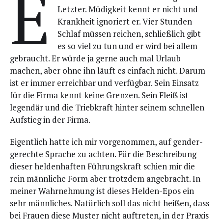
E
Letz­ter. Müdig­keit kennt er nicht und
Krank­heit igno­riert er. Vier Stun­den
Schlaf müs­sen rei­chen, schließ­lich gibt
es so viel zu tun und er wird bei allem
gebraucht. Er wür­de ja ger­ne auch mal Urlaub
machen, aber ohne ihn läuft es ein­fach nicht. Dar­um
ist er immer erreich­bar und ver­füg­bar. Sein Ein­satz
für die Fir­ma kennt kei­ne Gren­zen. Sein Fleiß ist
legen­där und die Trieb­kraft hin­ter sei­nem schnel­len
Auf­stieg in der Firma.
Eigent­lich hat­te ich mir vor­ge­nom­men, auf gen­der­
ge­rech­te Spra­che zu ach­ten. Für die Beschrei­bung
die­ser hel­den­haf­ten Füh­rungs­kraft schien mir die
rein männ­li­che Form aber trotz­dem ange­bracht. In
mei­ner Wahr­neh­mung ist die­ses Hel­den-Epos ein
sehr männ­li­ches. Natür­lich soll das nicht hei­ßen, dass
bei Frau­en die­se Mus­ter nicht auf­tre­ten, in der Pra­xis