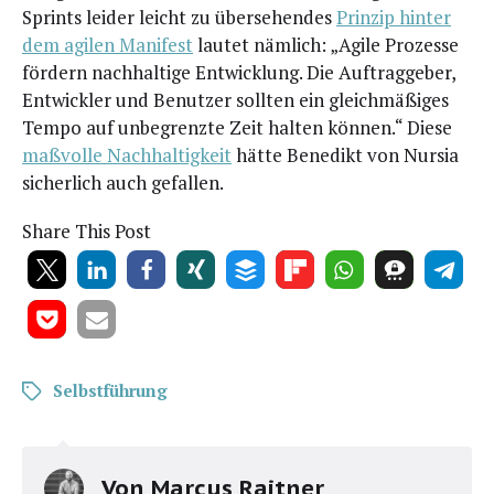
Sprints lei­der leicht zu über­se­hen­des
Prin­zip hin­ter
dem agi­len Mani­fest
lau­tet näm­lich: „Agi­le Pro­zes­se
för­dern nach­hal­ti­ge Ent­wick­lung. Die Auf­trag­ge­ber,
Ent­wick­ler und Benut­zer soll­ten ein gleich­mä­ßi­ges
Tem­po auf unbe­grenz­te Zeit hal­ten kön­nen.“ Die­se
maß­vol­le Nach­hal­tig­keit
hät­te Bene­dikt von Nur­sia
sicher­lich auch gefallen.
Share This Post
Selbstführung
Von
Marcus Raitner