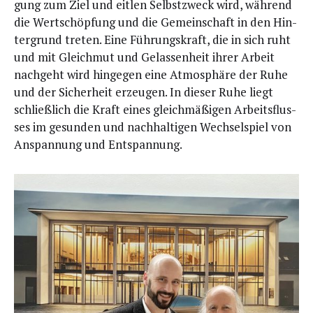
gung zum Ziel und eit­len Selbst­zweck wird, wäh­rend
die Wert­schöp­fung und die Gemein­schaft in den Hin­
ter­grund tre­ten. Eine Füh­rungs­kraft, die in sich ruht
und mit Gleich­mut und Gelas­sen­heit ihrer Arbeit
nach­geht wird hin­ge­gen eine Atmo­sphä­re der Ruhe
und der Sicher­heit erzeu­gen. In die­ser Ruhe liegt
schließ­lich die Kraft eines gleich­mä­ßi­gen Arbeits­flus­
ses im gesun­den und nach­hal­ti­gen Wech­sel­spiel von
Anspan­nung und Entspannung.