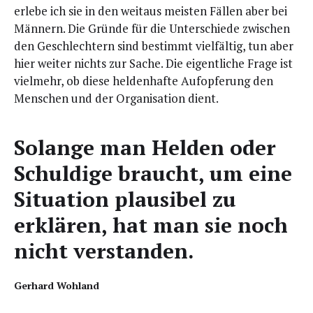
erle­be ich sie in den weit­aus meis­ten Fäl­len aber bei
Män­nern. Die Grün­de für die Unter­schie­de zwi­schen
den Geschlech­tern sind bestimmt viel­fäl­tig, tun aber
hier wei­ter nichts zur Sache. Die eigent­li­che Fra­ge ist
viel­mehr, ob die­se hel­den­haf­te Auf­op­fe­rung den
Men­schen und der Orga­ni­sa­ti­on dient.
Solan­ge man Hel­den oder
Schul­di­ge braucht, um eine
Situa­ti­on plau­si­bel zu
erklä­ren, hat man sie noch
nicht verstanden.
Ger­hard Wohland