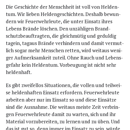
Die Geschich­te der Mensch­heit ist voll von Hel­den­
tum. Wir lie­ben Hel­den­ge­schich­ten. Des­halb bewun­
dern wir Feu­er­wehr­leu­te, die unter Ein­satz ihres
Lebens Brän­de löschen. Den unzäh­li­gen Brand­
schutz­be­auf­trag­ten, die gleich­mü­tig und gedul­dig
tag­ein, tag­aus Brän­de ver­hin­dern und damit ver­mut­
lich sogar mehr Men­schen ret­ten, wird weit­aus weni­
ger Auf­merk­sam­keit zuteil. Ohne Rauch und Lebens­
ge­fahr kein Hel­den­tum. Vor­beu­gung ist nicht sehr
heldenhaft.
Es gibt zwei­fel­los Situa­tio­nen, die vol­len und teil­wei­
se hel­den­haf­ten Ein­satz erfor­dern. Feu­er­wehr­leu­te
arbei­ten aber nur im Ein­satz so und die­se Ein­sät­ze
sind die Aus­nah­me. Die weit­aus meis­te Zeit ver­brin­
gen Feu­er­wehr­leu­te damit zu war­ten, sich und ihr
Mate­ri­al vor­zu­be­rei­ten, zu ler­nen und zu üben. Und
das ist gut so, denn immer im Ein­satz zu sein, wür­de