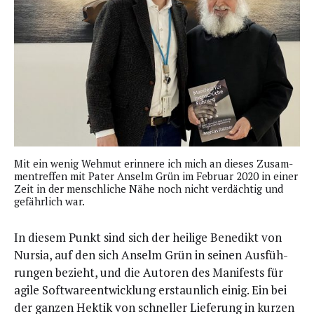
Mit ein wenig Weh­mut erin­ne­re ich mich an die­ses Zusam­
men­tref­fen mit Pater Anselm Grün im Febru­ar 2020 in einer
Zeit in der mensch­li­che Nähe noch nicht ver­däch­tig und
gefähr­lich war.
In die­sem Punkt sind sich der hei­li­ge Bene­dikt von
Nur­sia, auf den sich Anselm Grün in sei­nen Aus­füh­
run­gen bezieht, und die Autoren des Mani­fests für
agi­le Soft­ware­ent­wick­lung erstaun­lich einig. Ein bei
der gan­zen Hek­tik von schnel­ler Lie­fe­rung in kur­zen