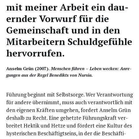
mit mei­ner Arbeit ein dau­
ern­der Vor­wurf für die
Gemein­schaft und in den
Mit­ar­bei­tern Schuld­ge­füh­le
hervorrufen.
Anselm Grün (2007).
Men­schen füh­ren – Leben wecken: Anre­
gun­gen aus der Regel Bene­dikts von Nursia.
Füh­rung beginnt mit Selbst­sor­ge. Wer Ver­ant­wor­tung
für ande­re über­nimmt, muss auch ver­ant­wort­lich mit
den eige­nen Kräf­ten umge­hen, for­dert Anselm Grün
des­halb zu Recht. Eine gehetz­te Füh­rungs­kraft ver­
brei­tet Hek­tik und Het­ze und för­dert eine Kul­tur des
hys­te­ri­schen Beschäf­tigt­seins, in der die Beschäf­ti­