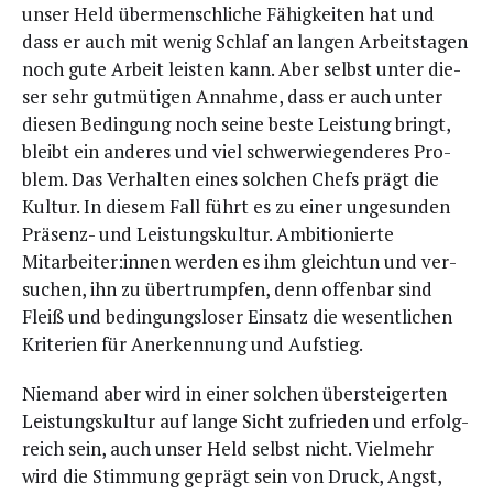
unser Held über­mensch­li­che Fähig­kei­ten hat und
dass er auch mit wenig Schlaf an lan­gen Arbeits­ta­gen
noch gute Arbeit leis­ten kann. Aber selbst unter die­
ser sehr gut­mü­ti­gen Annah­me, dass er auch unter
die­sen Bedin­gung noch sei­ne bes­te Leis­tung bringt,
bleibt ein ande­res und viel schwer­wie­gen­de­res Pro­
blem. Das Ver­hal­ten eines sol­chen Chefs prägt die
Kul­tur. In die­sem Fall führt es zu einer unge­sun­den
Prä­senz- und Leis­tungs­kul­tur. Ambi­tio­nier­te
Mitarbeiter:innen wer­den es ihm gleich­tun und ver­
su­chen, ihn zu über­trump­fen, denn offen­bar sind
Fleiß und bedin­gungs­lo­ser Ein­satz die wesent­li­chen
Kri­te­ri­en für Aner­ken­nung und Aufstieg.
Nie­mand aber wird in einer sol­chen über­stei­ger­ten
Leis­tungs­kul­tur auf lan­ge Sicht zufrie­den und erfolg­
reich sein, auch unser Held selbst nicht. Viel­mehr
wird die Stim­mung geprägt sein von Druck, Angst,