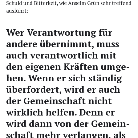
Schuld und Bit­ter­keit, wie Anselm Grün sehr tref­fend
ausführt:
Wer Ver­ant­wor­tung für
ande­re über­nimmt, muss
auch ver­ant­wort­lich mit
den eige­nen Kräf­ten umge­
hen. Wenn er sich stän­dig
über­for­dert, wird er auch
der Gemein­schaft nicht
wirk­lich hel­fen. Denn er
wird dann von der Gemein­
schaft mehr ver­lan­gen, als