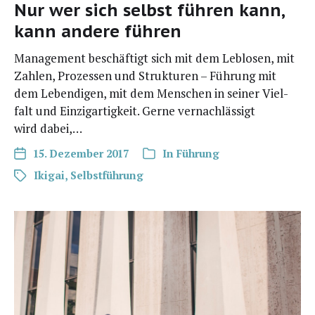
Nur wer sich selbst führen kann,
kann andere führen
Manage­ment beschäf­tigt sich mit dem Leb­lo­sen, mit
Zah­len, Pro­zes­sen und Struk­tu­ren – Füh­rung mit
dem Leben­di­gen, mit dem Men­schen in sei­ner Viel­
falt und Ein­zig­ar­tig­keit. Ger­ne ver­nach­läs­sigt
wird dabei,…
15. Dezember 2017
In
Führung
Ikigai
,
Selbstführung