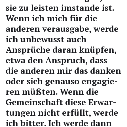
sie zu leis­ten imstan­de ist.
Wenn ich mich für die
ande­ren ver­aus­ga­be, wer­de
ich unbe­wusst auch
Ansprü­che dar­an knüp­fen,
etwa den Anspruch, dass
die ande­ren mir das dan­ken
oder sich genau­so enga­gie­
ren müß­ten. Wenn die
Gemein­schaft die­se Erwar­
tun­gen nicht erfüllt, wer­de
ich bit­ter. Ich wer­de dann