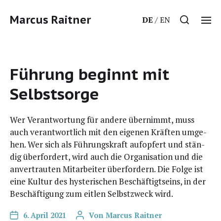
Marcus Raitner
DE
EN
Führung beginnt mit
Selbstsorge
Wer Ver­ant­wor­tung für ande­re über­nimmt, muss
auch ver­ant­wort­lich mit den eige­nen Kräf­ten umge­
hen. Wer sich als Füh­rungs­kraft auf­op­fert und stän­
dig über­for­dert, wird auch die Orga­ni­sa­ti­on und die
anver­trau­ten Mit­ar­bei­ter über­for­dern. Die Fol­ge ist
eine Kul­tur des hys­te­ri­schen Beschäf­tigt­seins, in der
Beschäf­ti­gung zum eit­len Selbst­zweck wird.
6. April 2021
Von
Marcus Raitner