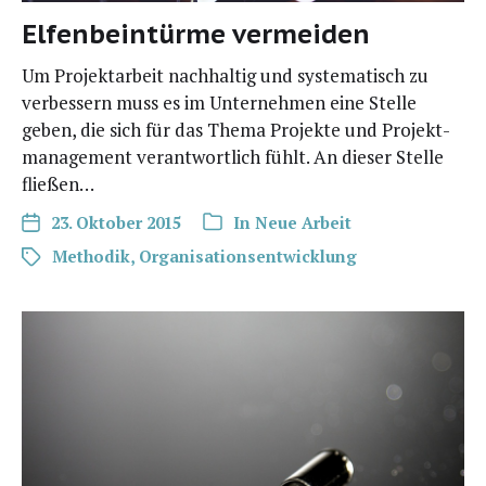
Elfenbeintürme vermeiden
Um Pro­jekt­ar­beit nach­hal­tig und sys­te­ma­tisch zu
ver­bes­sern muss es im Unter­neh­men eine Stel­le
geben, die sich für das The­ma Pro­jek­te und Pro­jekt­
ma­nage­ment ver­ant­wort­lich fühlt. An die­ser Stel­le
fließen…
23. Oktober 2015
In
Neue Arbeit
Methodik
,
Organisationsentwicklung