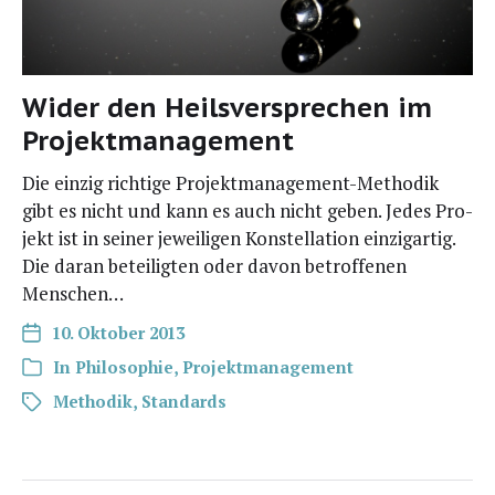
Wider den Heilsversprechen im
Projektmanagement
Die ein­zig rich­ti­ge Pro­­jek­t­­ma­­na­ge­­ment-Metho­­dik
gibt es nicht und kann es auch nicht geben. Jedes Pro­
jekt ist in sei­ner jewei­li­gen Kon­stel­la­ti­on ein­zig­ar­tig.
Die dar­an betei­lig­ten oder davon betrof­fe­nen
Menschen…
10. Oktober 2013
In
Philosophie
,
Projektmanagement
Methodik
,
Standards