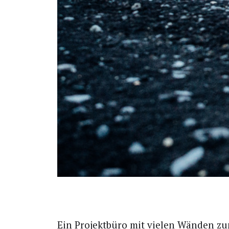
E
in Pro­jekt­bü­ro mit vie­len Wän­den zu