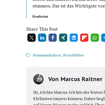
stim­men. Das ist das Wich­tigs­te vo
Kon­fu­zi­us
Share This Post
Kommunikation
,
Projektbüro
Von
Marcus Raitner
Hi, ich bin Marcus. Ich bin der feste
Elefanten tanzen können. Daher begl
auf ihrem Weg zu mehr Agilität. Übe