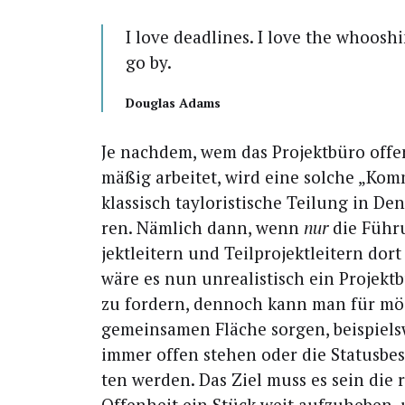
I love dead­lines. I love the whoo­s
go by.
Dou­glas Adams
Je nach­dem, wem das Pro­jekt­bü­ro off
mä­ßig arbei­tet, wird eine sol­che „Kom­
klas­sisch tay­lo­ris­ti­sche Tei­lung in 
ren. Näm­lich dann, wenn
nur
die Füh­r
jekt­lei­tern und Teil­pro­jekt­lei­tern dor
wäre es nun unrea­lis­tisch ein Pro­jekt
zu for­dern, den­noch kann man für mög­
gemein­sa­men Flä­che sor­gen, bei­spiel
immer offen ste­hen oder die Sta­tus­be­
ten wer­den. Das Ziel muss es sein die 
Offen­heit ein Stück weit auf­zu­he­ben