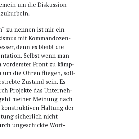
ge­mein um die Dis­kus­si­on
anzukurbeln.
m“ zu nen­nen ist mir ein
zis­mus mit Kom­man­do­zen­
bes­ser, denn es bleibt die
on­ta­ti­on. Selbst wenn man
n vor­ders­ter Front zu kämp­
 um die Ohren flie­gen, soll­
­streb­te Zustand sein. Es
ch Pro­jek­te das Unter­neh­
 geht mei­ner Mei­nung nach
 kon­struk­ti­ven Hal­tung der
al­tung sicher­lich nicht
rch unge­schick­te Wort­