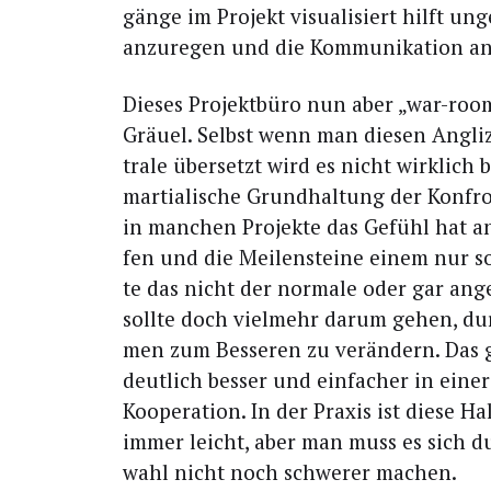
gän­ge im Pro­jekt visua­li­siert hilft un
anzu­re­gen und die Kom­mu­ni­ka­ti­on 
Die­ses Pro­jekt­bü­ro nun aber „war-roo
Gräu­el. Selbst wenn man die­sen Angli­
tra­le über­setzt wird es nicht wirk­lich 
mar­tia­li­sche Grund­hal­tung der Kon­fr
in man­chen Pro­jek­te das Gefühl hat a
fen und die Mei­len­stei­ne einem nur so
te das nicht der nor­ma­le oder gar ange
soll­te doch viel­mehr dar­um gehen, dur
men zum Bes­se­ren zu ver­än­dern. Das
deut­lich bes­ser und ein­fa­cher in einer
Koope­ra­ti­on. In der Pra­xis ist die­se H
immer leicht, aber man muss es sich du
wahl nicht noch schwe­rer machen.