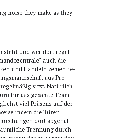
hing noi­se they make as they
en steht und wer dort regel­
man­do­zen­tra­le“ auch die
Den­ken und Han­deln zemen­tie­
ungs­mann­schaft aus Pro­
t regel­mä­ßig sitzt. Natür­lich
­bü­ro für das gesam­te Team
lichst viel Prä­senz auf der
s­wei­se indem die Türen
spre­chun­gen dort abge­hal­
räum­li­che Tren­nung durch
, um genau das zu ver­mei­den