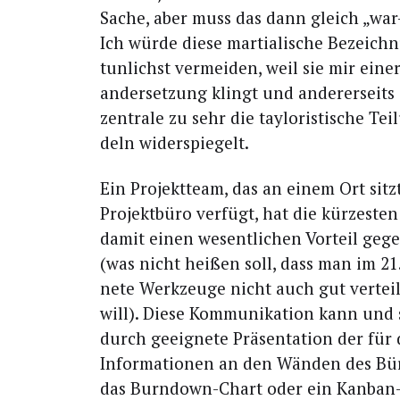
Sache, aber muss das dann gleich „wa
Ich wür­de die­se mar­tia­li­sche Bezeich­
tun­lichst ver­mei­den, weil sie mir eine
an­der­set­zung klingt und ande­rer­seit
zen­tra­le zu sehr die tay­lo­ris­ti­sche 
deln widerspiegelt.
Ein Pro­jekt­team, das an einem Ort sitz
Pro­jekt­bü­ro ver­fügt, hat die kür­zes­te
damit einen wesent­li­chen Vor­teil gege
(was nicht hei­ßen soll, dass man im 21
ne­te Werk­zeu­ge nicht auch gut ver­te
will). Die­se Kom­mu­ni­ka­ti­on kann und 
durch geeig­ne­te Prä­sen­ta­ti­on der für 
Infor­ma­tio­nen an den Wän­den des Büro
das Burn­down-Chart oder ein Kan­ban-