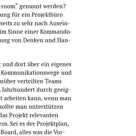
r-room“ genannt wer­den?
nung für ein Pro­jekt­bü­ro
r­seits zu sehr nach Aus­ein­
s im Sin­ne einer Kom­man­do­
Tei­lung von Den­ken und Han­
t und dort über ein eige­nes
n Kom­mu­ni­ka­ti­ons­we­ge und
n­über ver­teil­ten Teams
. Jahr­hun­dert durch geeig­
ilt arbei­ten kann, wenn man
soll­te man unter­stüt­zen
das Pro­jekt rele­van­ten
s. Sei es der Pro­jekt­plan,
Board, alles was die Vor­