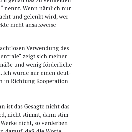
eid“ nennt. Wenn näm­lich nur
cht und gelenkt wird, wer­
ek­te nicht ansatz­wei­se
acht­lo­sen Ver­wen­dung des
n­tra­le“ zeigt sich mei­ner
ä­ße und wenig för­der­li­che
n. Ich wür­de mir einen deut­
n in Rich­tung Koope­ra­ti­on
n ist das Gesag­te nicht das
rd, nicht stimmt, dann stim­
Wer­ke nicht, so ver­der­ben
n dar­auf, daß die Wor­te