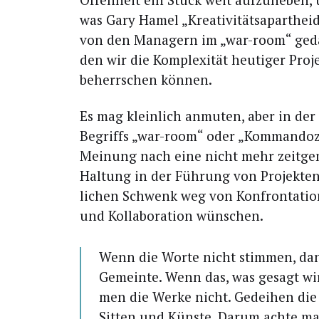
was Gary Hamel „Krea­ti­vi­täts­apart­h
von den Mana­gern im „war-room“ geda
den wir die Kom­ple­xi­tät heu­ti­ger Pro­j
beherr­schen können.
Es mag klein­lich anmu­ten, aber in der 
Begriffs „war-room“ oder „Kom­man­do­ze
Mei­nung nach eine nicht mehr zeit­ge­m
Hal­tung in der Füh­rung von Pro­jek­te
li­chen Schwenk weg von Kon­fron­ta­ti­o
und Kol­la­bo­ra­ti­on wünschen.
Wenn die Wor­te nicht stim­men, dan
Gemein­te. Wenn das, was gesagt wi
men die Wer­ke nicht. Gedei­hen die 
Sit­ten und Küns­te. Dar­um ach­te ma