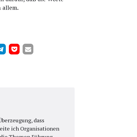
n allem.
n Überzeugung, dass
eite ich Organisationen
r die Themen Führung,