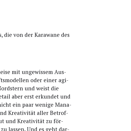
s, die von der Kara­wa­ne des
Rei­se mit unge­wis­sem Aus­
ts­mo­del­len oder einer agi­
 Nord­stern und weist die
tail aber erst erkun­det und
nicht ein paar weni­ge Mana­
d Krea­ti­vi­tät aller Betrof­
 und Krea­ti­vi­tät zu för­
 zu las­sen. Und es geht dar­