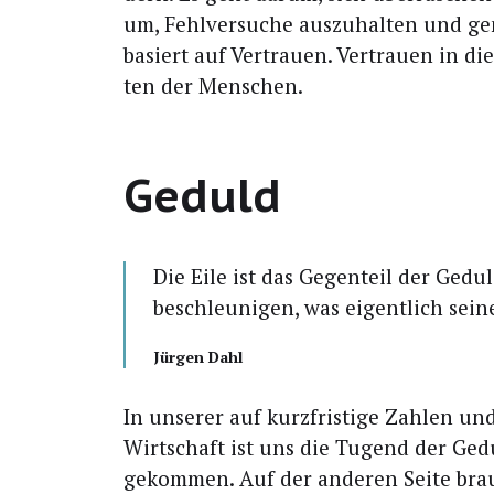
um, Fehl­ver­su­che aus­zu­hal­ten und g
basiert auf Ver­trau­en. Ver­trau­en in di
ten der Menschen.
Geduld
Die Eile ist das Gegen­teil der Gedul
beschleu­ni­gen, was eigent­lich sei­
Jür­gen Dahl
In unse­rer auf kurz­fris­ti­ge Zah­len und
Wirt­schaft ist uns die Tugend der Ge
gekom­men. Auf der ande­ren Sei­te brau