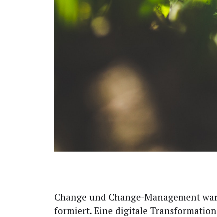
C
han­ge und Chan­ge-Manage­ment war g
for­miert. Eine digi­ta­le Trans­for­ma­ti­o