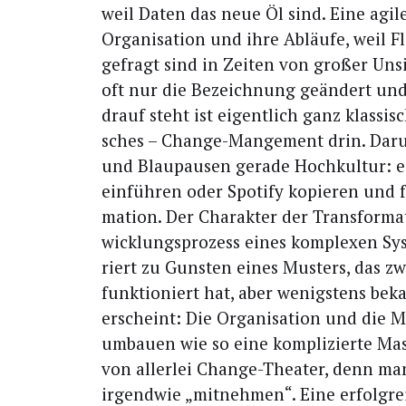
weil Daten das neue Öl sind. Eine agi­le 
Orga­ni­sa­ti­on und ihre Abläu­fe, weil Fle­
gefragt sind in Zei­ten von gro­ßer Unsi­
oft nur die Bezeich­nung geän­dert und 
drauf steht ist eigent­lich ganz klas­si­sc
sches – Chan­ge-Man­ge­ment drin. Dar­u
und Blau­pau­sen gera­de Hoch­kul­tur: 
ein­füh­ren oder Spo­ti­fy kopie­ren und fe
ma­ti­on. Der Cha­rak­ter der Trans­for­ma­
wick­lungs­pro­zess eines kom­ple­xen S
riert zu Guns­ten eines Mus­ters, das zw
funk­tio­niert hat, aber wenigs­tens beka
erscheint: Die Orga­ni­sa­ti­on und die M
umbau­en wie so eine kom­pli­zier­te Masc
von aller­lei Chan­ge-Thea­ter, denn m
irgend­wie „mit­neh­men“. Eine erfolg­rei­