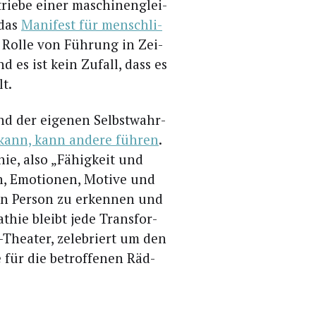
ie­be einer maschi­nen­glei­
 das
Mani­fest für mensch­li­
Rol­le von Füh­rung in Zei­
nd es ist kein Zufall, dass es
lt.
nd der eige­nen Selbst­wahr­
 kann, kann ande­re füh­ren
.
hie, also „Fähig­keit und
n, Emo­tio­nen, Moti­ve und
­ren Per­son zu erken­nen und
thie bleibt jede Trans­for­
e-Thea­ter, zele­briert um den
 für die betrof­fe­nen Räd­