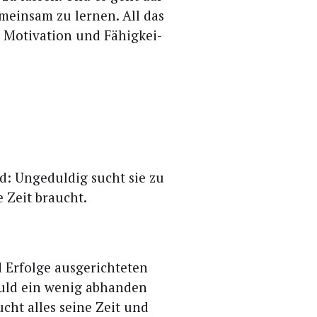
emein­sam zu ler­nen. All das
e Moti­va­ti­on und Fähig­kei­
d: Unge­dul­dig sucht sie zu
ne Zeit braucht.
 Erfol­ge aus­ge­rich­te­ten
duld ein wenig abhan­den
cht alles sei­ne Zeit und