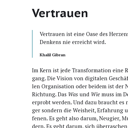
Vertrauen
Ver­trau­en ist eine Oase des Her­zen
Den­kens nie erreicht wird.
Kha­lil Gibran
Im Kern ist jede Trans­for­ma­ti­on eine 
gang. Die Visi­on von digi­ta­len Geschäf
len Orga­ni­sa­ti­on oder bei­dem ist der
Rich­tung. Das
Was
und
Wie
muss im De
erprobt wer­den. Und dazu braucht es 
ger son­dern die Weis­heit, Erfah­rung un
fe­nen. Es geht also dar­um, Neu­gier, Mut
dern. Es geht dar­um, sich über­ra­schen