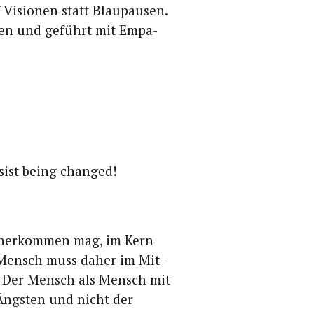
 Visio­nen statt Blau­pau­sen.
allen und geführt mit Empa­
esist being changed!
 daher­kom­men mag, im Kern
 Mensch muss daher im Mit­
en. Der Mensch als Mensch mit
 Ängs­ten und nicht der