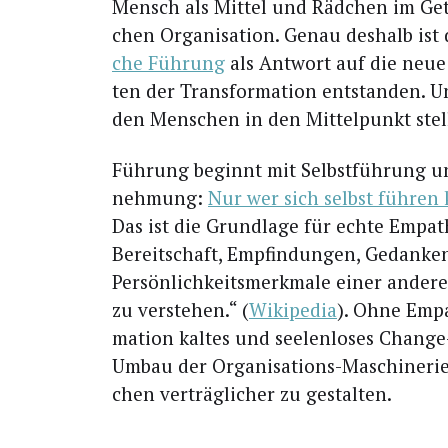
Mensch als Mit­tel und Räd­chen im Getr
chen Orga­ni­sa­ti­on. Genau des­halb ist
che Füh­rung
als Ant­wort auf die neue 
ten der Trans­for­ma­ti­on ent­stan­den. U
den Men­schen in den Mit­tel­punkt stel
Füh­rung beginnt mit Selbst­füh­rung u
neh­mung:
Nur wer sich selbst füh­ren
Das ist die Grund­la­ge für ech­te Empa­t
Bereit­schaft, Emp­fin­dun­gen, Gedan­ke
Per­sön­lich­keits­merk­ma­le einer ande
zu ver­ste­hen.“ (
Wiki­pe­dia
). Ohne Empa­
ma­ti­on kal­tes und see­len­lo­ses Chan­g
Umbau der Orga­ni­sa­ti­ons-Maschi­ne­rie
chen ver­träg­li­cher zu gestalten.