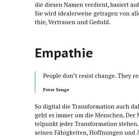
die die­sen Namen ver­dient, basiert auf
Sie wird idea­ler­wei­se getra­gen von 
thie, Ver­trau­en und Geduld.
Empathie
Peo­p­le don’t resist chan­ge. They r
Peter Sen­ge
So digi­tal die Trans­for­ma­ti­on auch
geht es immer um die Men­schen. Der
tel­punkt jeder Trans­for­ma­ti­on ste­h
sei­nen Fähig­kei­ten, Hoff­nun­gen und