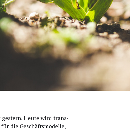
es­tern. Heu­te wird trans­
n für die Geschäfts­mo­del­le,