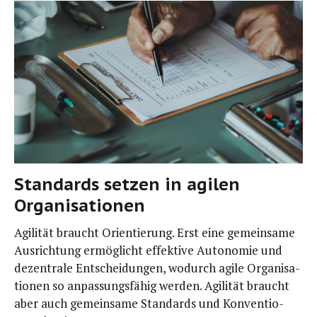
Standards setzen in agilen
Organisationen
Agili­tät braucht Ori­en­tie­rung. Erst eine gemein­sa­me
Aus­rich­tung ermög­licht effek­ti­ve Auto­no­mie und
dezen­tra­le Ent­schei­dun­gen, wodurch agi­le Orga­ni­sa­
tio­nen so anpas­sungs­fä­hig wer­den. Agi­li­tät braucht
aber auch gemein­sa­me Stan­dards und Kon­ven­tio­