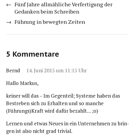
←
Fünf Jahre allmähliche Verfertigung der
Gedanken beim Schreiben
→
Führung in bewegten Zeiten
5 Kommentare
Bernd
14. Juni 2015 um 11:15 Uhr
Hal­lo Markus,
kei­ner will das – Im Gegen­teil; Sys­te­me haben das
Bestre­ben sich zu Erhal­ten und so man­che
(Führungs)Kraft wird dafür bezahlt… ;o)
Ler­nen und etwas Neu­es in ein Unter­neh­men zu brin­
gen ist also nicht grad trivial.