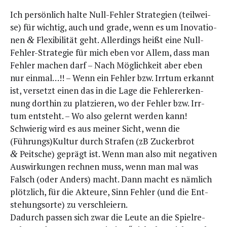
Ich per­sön­lich hal­te Null-Feh­ler Stra­te­gien (teil­wei­
se) für wich­tig, auch und gra­de, wenn es um Ino­va­tio­
nen
Fle­xi­bi­li­tät geht. Aller­dings heißt eine Null-
&
Feh­ler-Stra­te­gie für mich eben vor Allem, dass man
Feh­ler machen darf – Nach Mög­lich­keit aber eben
nur ein­mal…!! – Wenn ein Feh­ler bzw. Irr­tum erkannt
ist, ver­setzt einen das in die Lage die Feh­ler­er­ken­
nung dort­hin zu plat­zie­ren, wo der Feh­ler bzw. Irr­
tum ent­steht. – Wo also gelernt wer­den kann!
Schwie­rig wird es aus mei­ner Sicht, wenn die
(Führungs)Kultur durch Stra­fen (zB Zucker­brot
Peit­sche) geprägt ist. Wenn man also mit nega­ti­ven
&
Aus­wir­kun­gen rech­nen muss, wenn man mal was
Falsch (oder Anders) macht. Dann macht es näm­lich
plötz­lich, für die Akteu­re, Sinn Feh­ler (und die Ent­
ste­hungs­or­te) zu verschleiern.
Dadurch pas­sen sich zwar die Leu­te an die Spiel­re­