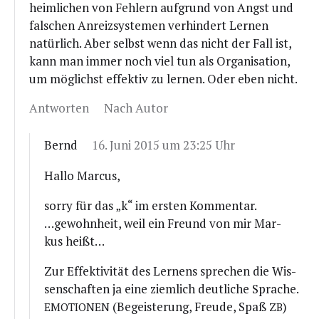
heim­li­chen von Feh­lern auf­grund von Angst und
fal­schen Anreiz­sys­te­men ver­hin­dert Ler­nen
natür­lich. Aber selbst wenn das nicht der Fall ist,
kann man immer noch viel tun als Orga­ni­sa­ti­on,
um mög­lichst effek­tiv zu ler­nen. Oder eben nicht.
Antworten
Nach Autor
Bernd
16. Juni 2015 um 23:25 Uhr
Hal­lo Marcus,
sor­ry für das „k“ im ers­ten Kommentar.
…gewohn­heit, weil ein Freund von mir Mar­
kus heißt…
Zur Effek­ti­vi­tät des Ler­nens spre­chen die Wis­
sen­schaf­ten ja eine ziem­lich deut­li­che Sprache.
(Begeis­te­rung, Freu­de, Spaß
)
EMOTIONEN
ZB