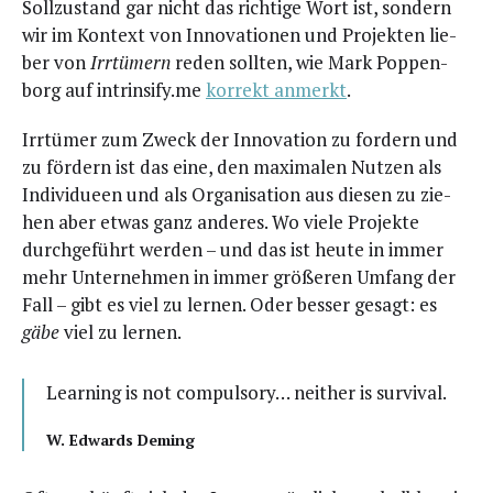
Soll­zu­stand gar nicht das rich­ti­ge Wort ist, son­dern
wir im Kon­text von Inno­va­tio­nen und Pro­jek­ten lie­
ber von
Irr­tü­mern
reden soll­ten, wie Mark Pop­pen­
borg auf intrinsify.me
kor­rekt anmerkt
.
Irr­tü­mer zum Zweck der Inno­va­ti­on zu for­dern und
zu för­dern ist das eine, den maxi­ma­len Nut­zen als
Indi­vi­dueen und als Orga­ni­sa­ti­on aus die­sen zu zie­
hen aber etwas ganz ande­res. Wo vie­le Pro­jek­te
durch­ge­führt wer­den – und das ist heu­te in immer
mehr Unter­neh­men in immer grö­ße­ren Umfang der
Fall – gibt es viel zu ler­nen. Oder bes­ser gesagt: es
gäbe
viel zu lernen.
Lear­ning is not com­pul­so­ry… neither is survival.
W. Edwards Deming