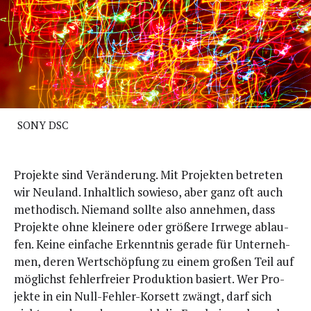
SONY DSC
P
rojek­te sind Ver­än­de­rung. Mit Pro­jek­ten betre­ten
wir Neu­land. Inhalt­lich sowie­so, aber ganz oft auch
metho­disch. Nie­mand soll­te also anneh­men, dass
Pro­jek­te ohne klei­ne­re oder grö­ße­re Irr­we­ge ablau­
fen. Kei­ne ein­fa­che Erkennt­nis gera­de für Unter­neh­
men, deren Wert­schöp­fung zu einem gro­ßen Teil auf
mög­lichst feh­ler­frei­er Pro­duk­ti­on basiert. Wer Pro­
jek­te in ein Null-Feh­ler-Kor­sett zwängt, darf sich