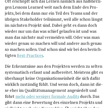
Oft erschöpft sich das Ler­nen näm­lich aus halb­her­zi­
gen Les­sons Lear­ned weit nach dem Ende des Pro­
jekts, bei dem dann nur ein Teil des Teams und der
übri­gen Stake­hol­der teil­nimmt, weil alle schon längst
im nächs­ten Pro­jekt sind. Dabei geht es dann doch
wie­der nur um das was schief gelau­fen ist und was
man das nächs­te mal ver­mei­den will. Oder was man
wie­der genau so machen will und ande­re auch genau
so machen sol­len. Und schon sind wir bei den berüch­
tig­ten
Best-Prac­ti­ces
.
Die Erkennt­nis­se aus den Pro­jek­ten wer­den zu sel­ten
sys­te­ma­tisch erfasst und auf­be­rei­tet. Meis­tens gibt es
über­haupt kei­ne Orga­ni­sa­ti­ons­ein­heit die sich dafür
wirk­lich zustän­dig fühlt. Und wenn doch, dann ist die­
se eher im Qua­li­täts­ma­nage­ment ange­sie­delt und
führt
mehr oder weni­ger for­ma­le Audits
durch. Das
gibt dann eine Bewer­tung des ein­zel­nen Pro­jekts und