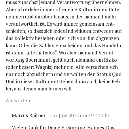
muss zunächst jemand Ver­ant­wor­tung über­neh­men.
Aber ich erle­be immer öfter eine Kul­tur in den Unter­
neh­men und dar­über hin­aus, in der nie­mand mehr
ver­ant­wort­lich ist. Es wird immer gemein­sam ent­
schie­den, so dass sich jedes Indi­vi­du­um ent­we­der auf
das Kol­lek­tiv bezie­hen oder sich von ihm abgren­zen
kann. Oder die Zah­len ent­schei­den und das Han­deln
ist dann „alter­na­tiv­los“. Wo aber nie­mand Ver­ant­
wor­tung über­nimmt, geht auch nie­mand ein Risi­ko
(oder bes­ser: Wag­nis) mehr ein. Alle ver­su­chen sich
nur noch abzu­si­chern und ver­wal­ten den Sta­tus Quo.
Und in die­ser Kul­tur ent­ste­hen dann auch kei­ne Feh­
ler, aus denen man ler­nen will.
Antworten
Marcus Raitner
16. Juni 2015 um 19:47 Uhr
Vie­len Dank für Dei­ne Ergän­zung, Han­nes. Das