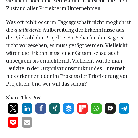
viel­leicht noch eine Kenn­zah­len-Über­sicht über den
Zustand aller Pro­jek­te im Unternehmen.
Was oft fehlt oder im Tages­ge­schäft nicht mög­lich ist
die
qua­li­fi­zier­te
Auf­be­rei­tung der Erkennt­nis­se aus
der Viel­zahl der Pro­jek­te. Ein Schär­fen der Säge ist
nicht vor­ge­se­hen, es muss gesägt wer­den. Viel­leicht
wären die Erkennt­nis­se einer Gesamt­schau auch
unbe­quem bis ernüch­ternd. Viel­leicht wür­de man
Defi­zi­te in der Orga­ni­sa­ti­ons­struk­tur des Unter­neh­
mes erken­nen oder im Pro­zess der Prio­ri­sie­rung von
Pro­jek­ten. Und wer will das schon?
Share This Post