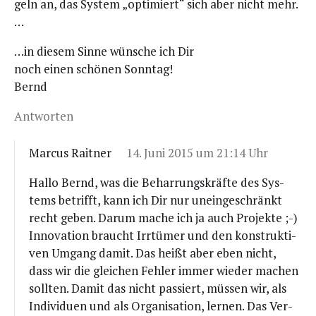
geln an, das Sys­tem „opti­miert“ sich aber nicht mehr.
…
…in die­sem Sin­ne wün­sche ich Dir
noch einen schö­nen Sonntag!
Bernd
Antworten
Marcus Raitner
14. Juni 2015 um 21:14 Uhr
Hal­lo Bernd, was die Behar­rungs­kräf­te des Sys­
tems betrifft, kann ich Dir nur unein­ge­schränkt
recht geben. Dar­um mache ich ja auch Pro­jek­te ;-)
Inno­va­ti­on braucht Irr­tü­mer und den kon­struk­ti­
ven Umgang damit. Das heißt aber eben nicht,
dass wir die glei­chen Feh­ler immer wie­der machen
soll­ten. Damit das nicht pas­siert, müs­sen wir, als
Indi­vi­du­en und als Orga­ni­sa­ti­on, ler­nen. Das Ver­