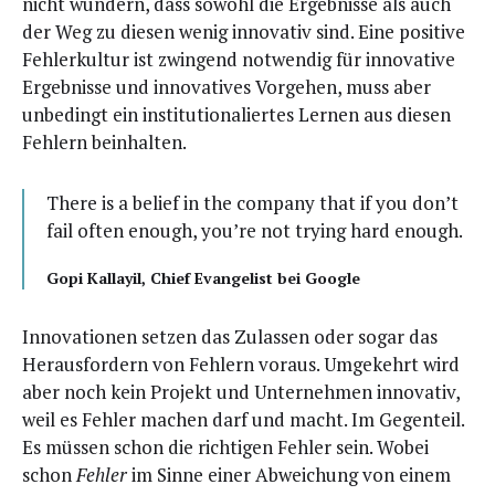
nicht wun­dern, dass sowohl die Ergeb­nis­se als auch
der Weg zu die­sen wenig inno­va­tiv sind. Eine posi­ti­ve
Feh­ler­kul­tur ist zwin­gend not­wen­dig für inno­va­ti­ve
Ergeb­nis­se und inno­va­ti­ves Vor­ge­hen, muss aber
unbe­dingt ein insti­tu­tio­na­lier­tes Ler­nen aus die­sen
Feh­lern beinhalten.
The­re is a belief in the com­pa­ny that if you don’t
fail often enough, you’re not try­ing hard enough.
Gopi Kal­lay­il, Chief Evan­ge­list bei Google
Inno­va­tio­nen set­zen das Zulas­sen oder sogar das
Her­aus­for­dern von Feh­lern vor­aus. Umge­kehrt wird
aber noch kein Pro­jekt und Unter­neh­men inno­va­tiv,
weil es Feh­ler machen darf und macht. Im Gegen­teil.
Es müs­sen schon die rich­ti­gen Feh­ler sein. Wobei
schon
Feh­ler
im Sin­ne einer Abwei­chung von einem