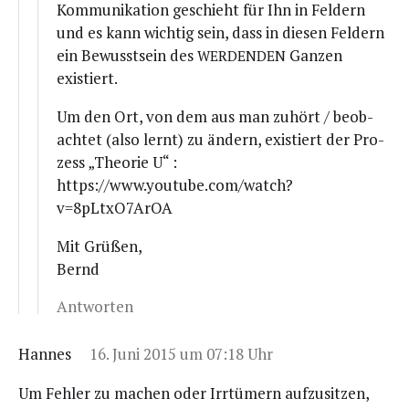
Kom­mu­ni­ka­ti­on geschieht für Ihn in Fel­dern
und es kann wich­tig sein, dass in die­sen Fel­dern
ein Bewusst­sein des
Gan­zen
WERDENDEN
existiert.
Um den Ort, von dem aus man zuhört / beob­
ach­tet (also lernt) zu ändern, exis­tiert der Pro­
zess „Theo­rie U“ :
https://www.youtube.com/watch?
v=8pLtxO7ArOA
Mit Grü­ßen,
Bernd
Antworten
Hannes
16. Juni 2015 um 07:18 Uhr
Um Feh­ler zu machen oder Irr­tü­mern auf­zu­sit­zen,