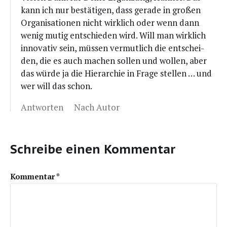
kann ich nur bestä­ti­gen, dass gera­de in gro­ßen
Orga­ni­sa­tio­nen nicht wirk­lich oder wenn dann
wenig mutig ent­schie­den wird. Will man wirk­lich
inno­va­tiv sein, müs­sen ver­mut­lich die ent­schei­
den, die es auch machen sol­len und wol­len, aber
das wür­de ja die Hier­ar­chie in Fra­ge stel­len … und
wer will das schon.
Antworten
Nach Autor
Schreibe einen Kommentar
Kommentar
*