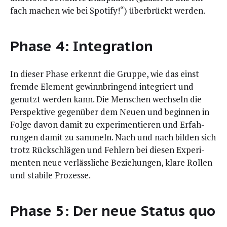
fach machen wie bei Spo­ti­fy!“) über­brückt werden.
Phase 4: Integration
In die­ser Pha­se erkennt die Grup­pe, wie das einst
frem­de Ele­ment gewinn­brin­gend inte­griert und
genutzt wer­den kann. Die Men­schen wech­seln die
Per­spek­ti­ve gegen­über dem Neu­en und begin­nen in
Fol­ge davon damit zu expe­ri­men­tie­ren und Erfah­
run­gen damit zu sam­meln. Nach und nach bil­den sich
trotz Rück­schlä­gen und Feh­lern bei die­sen Expe­ri­
men­ten neue ver­läss­li­che Bezie­hun­gen, kla­re Rol­len
und sta­bi­le Prozesse.
Phase 5: Der neue Status quo