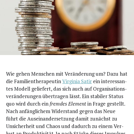
W
ie gehen Men­schen mit Ver­än­de­rung um? Dazu hat
die Fami­li­en­the­ra­peu­tin
Vir­gi­nia Satir
ein inter­es­san­
tes Modell gelie­fert, das sich auch auf Orga­ni­sa­ti­ons­
ver­än­de­run­gen über­tra­gen lässt. Ein sta­bi­ler Sta­tus
quo wird durch ein
frem­des Ele­ment
in Fra­ge gestellt.
Nach anfäng­li­chem Wider­stand gegen das Neue
führt die Aus­ein­an­der­set­zung damit zunächst zu
Unsi­cher­heit und Cha­os und dadurch zu einem Ver­
lust an Pro­duk­ti­vi­tät. Je nach Stär­ke die­ses Impul­ses