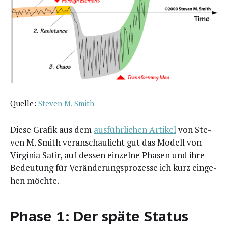
Quel­le:
Ste­ven M. Smith
Die­se Gra­fik aus dem
aus­führ­li­chen Arti­kel
von Ste­
ven M. Smith ver­an­schau­licht gut das Modell von
Vir­gi­nia Satir, auf des­sen ein­zel­ne Pha­sen und ihre
Bedeu­tung für Ver­än­de­rungs­pro­zes­se ich kurz ein­ge­
hen möchte.
Phase 1: Der späte Status