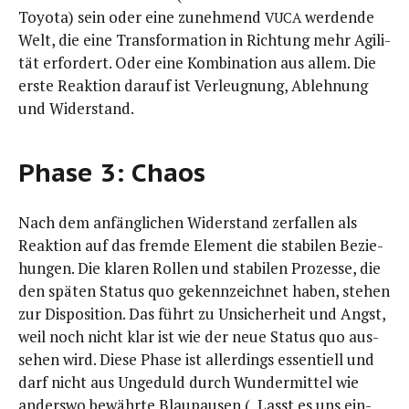
Toyo­ta) sein oder eine zuneh­mend
wer­den­de
VUCA
Welt, die eine Trans­for­ma­ti­on in Rich­tung mehr Agi­li­
tät erfor­dert. Oder eine Kom­bi­na­ti­on aus allem. Die
ers­te Reak­ti­on dar­auf ist Ver­leug­nung, Ableh­nung
und Widerstand.
Phase 3: Chaos
Nach dem anfäng­li­chen Wider­stand zer­fal­len als
Reak­ti­on auf das frem­de Ele­ment die sta­bi­len Bezie­
hun­gen. Die kla­ren Rol­len und sta­bi­len Pro­zes­se, die
den spä­ten Sta­tus quo gekenn­zeich­net haben, ste­hen
zur Dis­po­si­ti­on. Das führt zu Unsi­cher­heit und Angst,
weil noch nicht klar ist wie der neue Sta­tus quo aus­
se­hen wird. Die­se Pha­se ist aller­dings essen­ti­ell und
darf nicht aus Unge­duld durch Wun­der­mit­tel wie
anders­wo bewähr­te Blau­pau­sen („Lasst es uns ein­