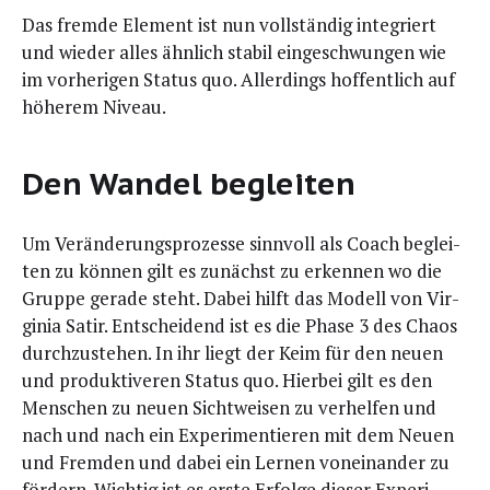
Das frem­de Ele­ment ist nun voll­stän­dig inte­griert
und wie­der alles ähn­lich sta­bil ein­ge­schwun­gen wie
im vor­he­ri­gen Sta­tus quo. Aller­dings hof­fent­lich auf
höhe­rem Niveau.
Den Wandel begleiten
Um Ver­än­de­rungs­pro­zes­se sinn­voll als Coach beglei­
ten zu kön­nen gilt es zunächst zu erken­nen wo die
Grup­pe gera­de steht. Dabei hilft das Modell von Vir­
gi­nia Satir. Ent­schei­dend ist es die Pha­se 3 des Cha­os
durch­zu­ste­hen. In ihr liegt der Keim für den neu­en
und pro­duk­ti­ve­ren Sta­tus quo. Hier­bei gilt es den
Men­schen zu neu­en Sicht­wei­sen zu ver­hel­fen und
nach und nach ein Expe­ri­men­tie­ren mit dem Neu­en
und Frem­den und dabei ein Ler­nen von­ein­an­der zu
för­dern. Wich­tig ist es ers­te Erfol­ge die­ser Expe­ri­