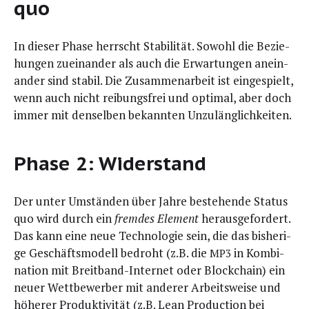
quo
In die­ser Pha­se herrscht Sta­bi­li­tät. Sowohl die Bezie­
hun­gen zuein­an­der als auch die Erwar­tun­gen anein­
an­der sind sta­bil. Die Zusam­men­ar­beit ist ein­ge­spielt,
wenn auch nicht rei­bungs­frei und opti­mal, aber doch
immer mit den­sel­ben bekann­ten Unzulänglichkeiten.
Phase 2: Widerstand
Der unter Umstän­den über Jah­re bestehen­de Sta­tus
quo wird durch ein
frem­des Ele­ment
her­aus­ge­for­dert.
Das kann eine neue Tech­no­lo­gie sein, die das bis­he­ri­
ge Geschäfts­mo­dell bedroht (z.B. die
in Kom­bi­
MP3
na­ti­on mit Breit­band-Inter­net oder Block­chain) ein
neu­er Wett­be­wer­ber mit ande­rer Arbeits­wei­se und
höhe­rer Pro­duk­ti­vi­tät (z.B. Lean Pro­duc­tion bei