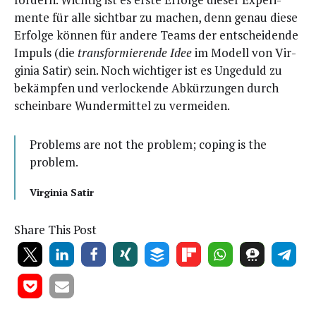
men­te für alle sicht­bar zu machen, denn genau die­se
Erfol­ge kön­nen für ande­re Teams der ent­schei­den­de
Impuls (die
trans­for­mie­ren­de Idee
im Modell von Vir­
gi­nia Satir) sein. Noch wich­ti­ger ist es Unge­duld zu
bekämp­fen und ver­lo­cken­de Abkür­zun­gen durch
schein­ba­re Wun­der­mit­tel zu vermeiden.
Pro­blems are not the pro­blem; coping is the
problem.
Vir­gi­nia Satir
Share This Post