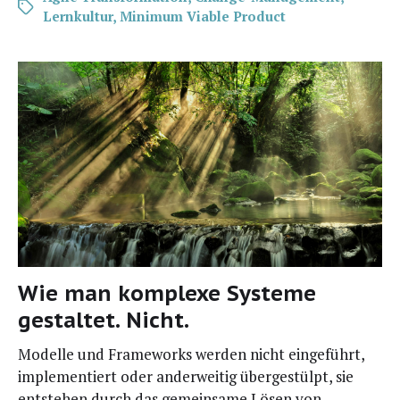
Lernkultur
,
Minimum Viable Product
Wie man komplexe Systeme
gestaltet. Nicht.
Model­le und Frame­works wer­den nicht ein­ge­führt,
imple­men­tiert oder ander­wei­tig über­ge­stülpt, sie
ent­ste­hen durch das gemein­sa­me Lösen von