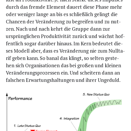
durch das frem­de Ele­ment dau­ert die­se Pha­se mehr
oder weni­ger lan­ge an bis es schließ­lich gelingt die
Chan­cen der Ver­än­de­rung zu begrei­fen und zu nut­
zen. Nach und nach kehrt die Grup­pe dann zur
ursprüng­li­chen Pro­duk­ti­vi­tät zurück und wächst hof­
fent­lich sogar dar­über hin­aus. Im Kern bedeu­tet die­
ses Modell aber, dass es Ver­än­de­rung nie zum Null­ta­
rif geben kann. So banal das klingt, so sel­ten geste­
hen sich Orga­ni­sa­tio­nen das bei gro­ßen und klei­nen
Ver­än­de­rungs­pro­zes­sen ein. Und schei­tern dann an
fal­schen Erwar­tungs­hal­tun­gen und ihrer Ungeduld.