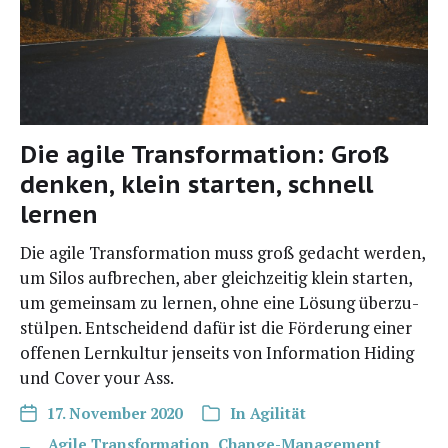
Die agile Transformation: Groß
denken, klein starten, schnell
lernen
Die agi­le Trans­for­ma­ti­on muss groß gedacht wer­den,
um Silos auf­bre­chen, aber gleich­zei­tig klein star­ten,
um gemein­sam zu ler­nen, ohne eine Lösung über­zu­
stül­pen. Ent­schei­dend dafür ist die För­de­rung einer
offe­nen Lern­kul­tur jen­seits von Infor­ma­ti­on Hiding
und Cover your Ass.
17. November 2020
In
Agilität
Agile Transformation
,
Change-Management
,