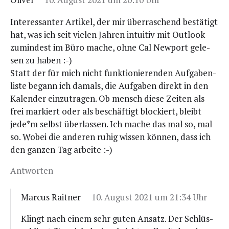
Inter­es­san­ter Arti­kel, der mir über­ra­schend bestä­tigt
hat, was ich seit vie­len Jah­ren intui­tiv mit Out­look
zumin­dest im Büro mache, ohne Cal New­port gele­
sen zu haben :-)
Statt der für mich nicht funk­tio­nie­ren­den Auf­ga­ben­
lis­te begann ich damals, die Auf­ga­ben direkt in den
Kalen­der ein­zu­tra­gen. Ob mensch die­se Zei­ten als
frei mar­kiert oder als beschäf­tigt blo­ckiert, bleibt
jede*m selbst über­las­sen. Ich mache das mal so, mal
so. Wobei die ande­ren ruhig wis­sen kön­nen, dass ich
den gan­zen Tag arbeite :-)
Antworten
Marcus Raitner
10. August 2021 um 21:34 Uhr
Klingt nach einem sehr guten Ansatz. Der Schlüs­