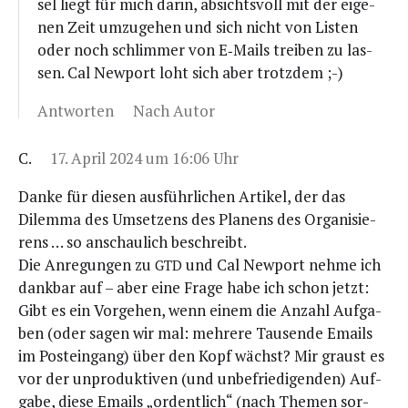
sel liegt für mich dar­in, absichts­voll mit der eige­
nen Zeit umzu­ge­hen und sich nicht von Lis­ten
oder noch schlim­mer von E‑Mails trei­ben zu las­
sen. Cal New­port loht sich aber trotzdem ;-)
Antworten
Nach Autor
C.
17. April 2024 um 16:06 Uhr
Dan­ke für die­sen aus­führ­li­chen Arti­kel, der das
Dilem­ma des Umset­zens des Pla­nens des Orga­ni­sie­
rens … so anschau­lich beschreibt.
Die Anre­gun­gen zu
und Cal New­port neh­me ich
GTD
dank­bar auf – aber eine Fra­ge habe ich schon jetzt:
Gibt es ein Vor­ge­hen, wenn einem die Anzahl Auf­ga­
ben (oder sagen wir mal: meh­re­re Tau­sen­de Emails
im Post­ein­gang) über den Kopf wächst? Mir graust es
vor der unpro­duk­ti­ven (und unbe­frie­di­gen­den) Auf­
ga­be, die­se Emails „ordent­lich“ (nach The­men sor­