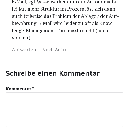
E‑Mail, vgl. Wis­sens­ar­bei­ter in der Auto­no­mie­fal­
le) Mit mehr Struk­tur im Pro­zess löst sich dann
auch teil­wei­se das Pro­blem der Abla­ge / der Auf­
be­wah­rung. E‑Mail wird lei­der zu oft als Know­
ledge-Manage­ment Tool miss­braucht (auch
von mir).
Antworten
Nach Autor
Schreibe einen Kommentar
Kommentar
*