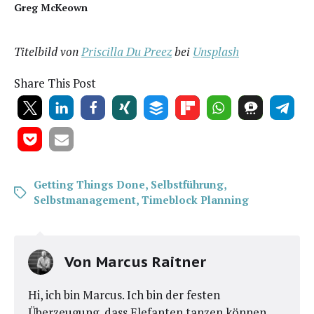
Greg McKeown
Titel­bild von
Pri­scil­la Du Preez
bei
Uns­plash
Share This Post
Getting Things Done
,
Selbstführung
,
Selbstmanagement
,
Timeblock Planning
Von
Marcus Raitner
Hi, ich bin Marcus. Ich bin der festen
Überzeugung, dass Elefanten tanzen können.