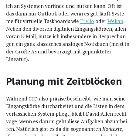
ich an Sys­te­men vor­fin­de und nut­zen kann. Oft ist
das dann nur Out­look oder wenn es gut läuft Sys­te­
me für vir­tu­el­le Taskboards wie
Trel­lo
oder
Wekan
.
Neben den diver­sen digi­ta­len Ein­gangs­kör­ben, allen
vor­an E‑Mail, nut­ze ich ins­be­son­de­re in Bespre­chun­
gen ein ganz klas­si­sches ana­lo­ges Notiz­buch (meist in
der Grö­ße
und bevor­zugt mit gepunk­te­ter
A5
Lineatur).
Planung mit Zeitblöcken
Wäh­rend
also prä­zi­se beschreibt, wie man sei­ne
GTD
Ein­gangs­kör­be durch­ar­bei­tet und die Lis­ten in dem
ver­läss­li­chen Sys­tem pflegt, bleibt David Allen recht
vage, wenn es dar­um geht die­se Auf­ga­ben abzu­ar­bei­
ten. Natür­lich gibt es da die soge­nann­ten
Kon­tex­te
,