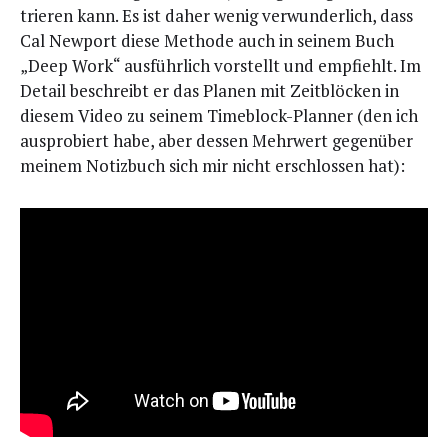
trie­ren kann. Es ist daher wenig ver­wun­der­lich, dass
Cal New­port die­se Metho­de auch in sei­nem Buch
„Deep Work“ aus­führ­lich vor­stellt und emp­fiehlt. Im
Detail beschreibt er das Pla­nen mit Zeit­blö­cken in
die­sem Video zu sei­nem Time­block-Plan­ner (den ich
aus­pro­biert habe, aber des­sen Mehr­wert gegen­über
mei­nem Notiz­buch sich mir nicht erschlos­sen hat):