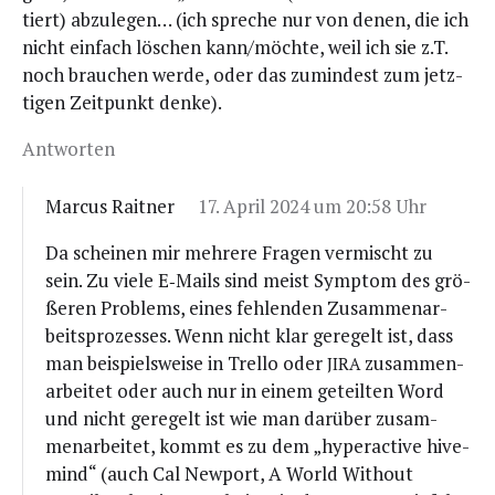
tiert) abzu­le­gen… (ich spre­che nur von denen, die ich
nicht ein­fach löschen kann/möchte, weil ich sie z.T.
noch brau­chen wer­de, oder das zumin­dest zum jetz­
ti­gen Zeit­punkt denke).
Antworten
Marcus Raitner
17. April 2024 um 20:58 Uhr
Da schei­nen mir meh­re­re Fra­gen ver­mischt zu
sein. Zu vie­le E‑Mails sind meist Sym­ptom des grö­
ße­ren Pro­blems, eines feh­len­den Zusam­men­ar­
beits­pro­zes­ses. Wenn nicht klar gere­gelt ist, dass
man bei­spiels­wei­se in Trel­lo oder
zusam­men­
JIRA
ar­bei­tet oder auch nur in einem geteil­ten Word
und nicht gere­gelt ist wie man dar­über zusam­
men­ar­bei­tet, kommt es zu dem „hyperac­ti­ve hive­
mind“ (auch Cal New­port, A World Wit­hout