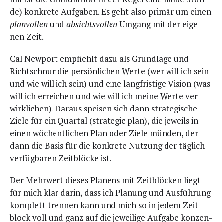
de) kon­kre­te Auf­ga­ben. Es geht also pri­mär um einen
plan­vol­len
und
absichts­vol­len
Umgang mit der eige­
nen Zeit.
Cal New­port emp­fiehlt dazu als Grund­la­ge und
Richt­schnur die per­sön­li­chen Wer­te (wer will ich sein
und wie will ich sein) und eine lang­fris­ti­ge Visi­on (was
will ich errei­chen und wie will ich mei­ne Wer­te ver­
wirk­li­chen). Dar­aus spei­sen sich dann stra­te­gi­sche
Zie­le für ein Quar­tal (stra­te­gic plan), die jeweils in
einen wöchent­li­chen Plan oder Zie­le mün­den, der
dann die Basis für die kon­kre­te Nut­zung der täg­lich
ver­füg­ba­ren Zeit­blö­cke ist.
Der Mehr­wert die­ses Pla­nens mit Zeit­blö­cken liegt
für mich klar dar­in, dass ich Pla­nung und Aus­füh­rung
kom­plett tren­nen kann und mich so in jedem Zeit­
block voll und ganz auf die jewei­li­ge Auf­ga­be kon­zen­