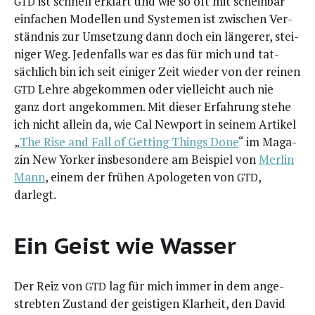
ist schnell erklärt und wie so oft mit schein­bar
GTD
ein­fa­chen Model­len und Sys­te­men ist zwi­schen Ver­
ständ­nis zur Umset­zung dann doch ein län­ge­rer, stei­
ni­ger Weg. Jeden­falls war es das für mich und tat­
säch­lich bin ich seit eini­ger Zeit wie­der von der rei­nen
Leh­re abge­kom­men oder viel­leicht auch nie
GTD
ganz dort ange­kom­men. Mit die­ser Erfah­rung ste­he
ich nicht allein da, wie Cal New­port in sei­nem Arti­kel
„
The Rise and Fall of Get­ting Things Done
“ im Maga­
zin New Yor­ker ins­be­son­de­re am Bei­spiel von
Mer­lin
Mann
, einem der frü­hen Apo­lo­ge­ten von
,
GTD
darlegt.
Ein Geist wie Wasser
Der Reiz von
lag für mich immer in dem ange­
GTD
streb­ten Zustand der geis­ti­gen Klar­heit, den David