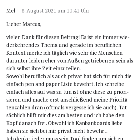
Mel
8. August 2021 um 10:41 Uhr
Lie­ber Marcus,
vie­len Dank für die­sen Bei­trag! Es ist ein immer wie­
der­keh­ren­des The­ma und gera­de im beruf­li­chen
Kon­text mer­ke ich täg­lich wie sehr die Men­schen
dar­un­ter lei­den eher von Außen getrie­ben zu sein als
sich selbst ihre Zeit einzuteilen.
Sowohl beruf­lich als auch pri­vat hat sich für mich die
ein­fach pen and paper Lis­te bewehrt. Ich schrei­be
ein­fach alles auf was zu tun ist ohne die­se zu prio­ri­
sie­ren und mache erst anschlie­ßend mei­ne Prio­ri­tä­
ten­zah­len dran (oft­mals ver­ges­se ich sie auch). Tat­
säch­lich hilft mir dies am bes­ten und ich habe den
Kopf danach frei. Obwohl ich Kan­ban­boards lie­be
haben sie sich bei mir pri­vat nicht bewehrt.
Ich den­ke, jeder muss sein Tool fin­den um sich zu