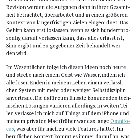
Revi­si­on wer­den die Auf­ga­ben dann in ihrer Gesamt­
heit betrach­tet, über­ar­bei­tet und in einen grö­ße­ren
Kon­text von län­ger­fris­ti­gen Zie­len ein­ge­ord­net. Das
Gehirn kann erst los­las­sen, wenn es sich hun­dert­pro­
zen­tig dar­auf ver­las­sen kann, dass alles erfasst ist,
Sinn ergibt und zu gege­be­ner Zeit behan­delt wer­
den wird.
Im Wesent­li­chen fol­ge ich die­sen Ideen noch heu­te
und stre­be nach einem Geist wie Was­ser, indem ich
alle losen Enden in mei­nem Leben einem ver­läss­li­
chen Sys­tem mit mehr oder weni­ger Selbst­dis­zi­plin
anver­traue. Die dafür zum Ein­satz kom­men­den tech­
ni­schen Lösun­gen vari­ie­ren aller­dings. In wei­ten Tei­
len ver­las­se ich mich auf Things auf dem iPho­ne und
mei­nem pri­va­ten Mac (frü­her war das lan­ge
Omni­fo­
cus
, was aber für mich zu vie­le Fea­tures hat­te). Im
beruf­li­chen Kon­text kommt es immer dar­auf an, was