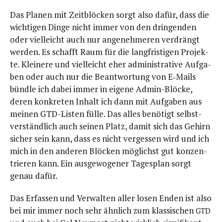
Das Pla­nen mit Zeit­blö­cken sorgt also dafür, dass die
wich­ti­gen Din­ge nicht immer von den drin­gen­den
oder viel­leicht auch nur ange­neh­me­ren ver­drängt
wer­den. Es schafft Raum für die lang­fris­ti­gen Pro­jek­
te. Klei­ne­re und viel­leicht eher admi­nis­tra­ti­ve Auf­ga­
ben oder auch nur die Beant­wor­tung von E‑Mails
bünd­le ich dabei immer in eige­ne Admin-Blö­cke,
deren kon­kre­ten Inhalt ich dann mit Auf­ga­ben aus
mei­nen GTD-Lis­ten fül­le. Das alles benö­tigt selbst­
ver­ständ­lich auch sei­nen Platz, damit sich das Gehirn
sicher sein kann, dass es nicht ver­ges­sen wird und ich
mich in den ande­ren Blö­cken mög­lichst gut kon­zen­
trie­ren kann. Ein aus­ge­wo­ge­ner Tages­plan sorgt
genau dafür.
Das Erfas­sen und Ver­wal­ten aller losen Enden ist also
bei mir immer noch sehr ähn­lich zum klas­si­schen
GTD