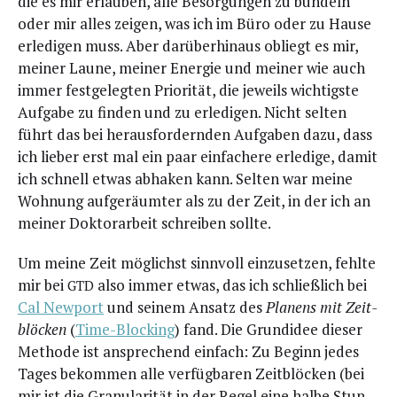
die es mir erlau­ben, alle Besor­gun­gen zu bün­deln
oder mir alles zei­gen, was ich im Büro oder zu Hau­se
erle­di­gen muss. Aber dar­über­hin­aus obliegt es mir,
mei­ner Lau­ne, mei­ner Ener­gie und mei­ner wie auch
immer fest­ge­leg­ten Prio­ri­tät, die jeweils wich­tigs­te
Auf­ga­be zu fin­den und zu erle­di­gen. Nicht sel­ten
führt das bei her­aus­for­dern­den Auf­ga­ben dazu, dass
ich lie­ber erst mal ein paar ein­fa­che­re erle­di­ge, damit
ich schnell etwas abha­ken kann. Sel­ten war mei­ne
Woh­nung auf­ge­räum­ter als zu der Zeit, in der ich an
mei­ner Dok­tor­ar­beit schrei­ben sollte.
Um mei­ne Zeit mög­lichst sinn­voll ein­zu­set­zen, fehl­te
mir bei
also immer etwas, das ich schließ­lich bei
GTD
Cal New­port
und sei­nem Ansatz des
Pla­nens mit Zeit­
blö­cken
(
Time-Blo­cking
) fand. Die Grund­idee die­ser
Metho­de ist anspre­chend ein­fach: Zu Beginn jedes
Tages bekom­men alle ver­füg­ba­ren Zeit­blö­cken (bei
mir ist die Gra­nu­la­ri­tät in der Regel eine hal­be Stun­