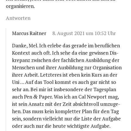
organisieren.
Antworten
Marcus Raitner
8. August 2021 um 10:52 Uhr
Dan­ke, Mel. Ich erle­be das gera­de im beruf­li­chen
Kon­text auch oft. Ich sehe da eine gewis­sen Dis­
kre­panz zwi­schen der fach­li­chen Aus­bil­dung der
Men­schen und ihrer Aus­bil­dung zur Orga­ni­sa­ti­on
ihrer Arbeit. Letz­te­res ist eben kein Kurs an der
Uni … Auf das Tool kommt es auch gar nicht so
sehr an. Bei mir ist ins­be­son­de­re der Tages­plan
auch Pen
Paper. Was ich an Cal New­port mag,
&
ist sein Ansatz mit der Zeit absichts­voll umzu­ge­
hen. Das muss kein kom­plet­ter Plan für den Tag
sein, son­dern viel­leicht nur die Lis­te der Auf­ga­be
oder auch nur die heu­te wich­tigs­te Aufgabe.