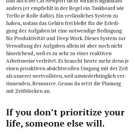
und auch bei Cal New­port nicht wirk­lich signi­fi­kant
anders (er emp­fiehlt in der Regel ein Taskboard wie
Trel­lo je Rol­le dafür). Ein ver­läss­li­ches Sys­tem zu
haben, sodass das Gehirn frei bleibt für die Erle­di­
gung der Auf­ga­ben ist eine not­wen­di­ge Bedin­gung
für Pro­duk­ti­vi­tät und Deep Work. Die­ses Sys­tem zur
Ver­wal­tung der Auf­ga­ben allein ist aber noch nicht
hin­rei­chend, weil es zu sehr zu einer reak­ti­ven
Arbeits­wei­se ver­lei­tet. Es braucht heu­te mehr denn je
einen pro­ak­ti­ven absichts­vol­len Umgang mit der Zeit
als unse­rer wert­volls­ten, weil unwie­der­bring­lich ver­
rin­nen­den, Res­sour­ce. Genau da setzt die Pla­nung
mit Zeit­blö­cken an.
If you don’t prio­ri­ti­ze your
life, someone else will.