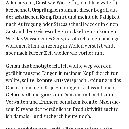
Allen als ein „Geist wie Was­ser“ („mind like water“)
bezeich­net. Ursprüng­lich stammt die­ser Begriff aus
der asia­ti­schen Kampf­kunst und meint die Fähig­keit
nach Auf­re­gung oder Stress schnell wie­der in einen
Zustand der Geis­tes­ru­he zurück­keh­ren zu kön­nen.
Wie das Was­ser eines Sees, das durch einen hin­ein­ge­
wor­fe­nen Stein kurz­zei­tig in Wel­len ver­setzt wird,
aber nach kur­zer Zeit wie­der wie vor­her ruht.
Genau das benö­tig­te ich. Ich woll­te weg von den
gefühlt tau­send Din­gen in mei­nem Kopf, die ich tun
woll­te, soll­te, könn­te.
ver­sprach Ord­nung in das
GTD
Cha­os in mei­nem Kopf zu brin­gen, sodass ich mein
Gehirn voll und ganz zum Den­ken und nicht zum
Ver­wal­ten und Erin­nern benut­zen könn­te. Nach die­
sem Nir­va­na der per­sön­li­chen Pro­duk­ti­vi­tät such­te
ich damals – und suche ich heu­te noch.