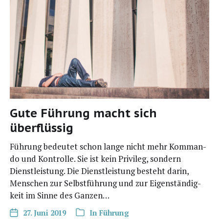
Gute Führung macht sich
überflüssig
Füh­rung bedeu­tet schon lan­ge nicht mehr Kom­man­
do und Kon­trol­le. Sie ist kein Pri­vi­leg, son­dern
Dienst­leis­tung. Die Dienst­leis­tung besteht dar­in,
Men­schen zur Selbst­füh­rung und zur Eigen­stän­dig­
keit im Sin­ne des Ganzen…
27. Juni 2019
In
Führung