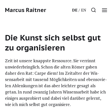
Marcus Raitner
DE
EN
Die Kunst sich selbst gut
zu organisieren
Zeit ist unse­re knapps­te Res­sour­ce. Sie ver­rinnt
unwie­der­bring­lich. Schon die alten Römer gaben
daher den Rat: Car­pe diem! Im Zeit­al­ter der Wis­
sens­ar­beit mit tau­send Mög­lich­kei­ten und eben­so­vie­
len Ablen­kun­gen ist das aber leich­ter gesagt als
getan. In rund zwan­zig Jah­ren Wis­sens­ar­beit habe ich
eini­ges aus­pro­biert und dabei viel dar­über gelernt,
wie ich mich selbst gut organisiere.