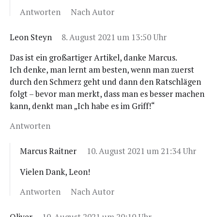
Antworten
Nach Autor
Leon Steyn
8. August 2021 um 13:50 Uhr
Das ist ein groß­ar­ti­ger Arti­kel, dan­ke Marcus.
Ich den­ke, man lernt am bes­ten, wenn man zuerst
durch den Schmerz geht und dann den Rat­schlä­gen
folgt – bevor man merkt, dass man es bes­ser machen
kann, denkt man „Ich habe es im Griff!“
Antworten
Marcus Raitner
10. August 2021 um 21:34 Uhr
Vie­len Dank, Leon!
Antworten
Nach Autor
Oliver
10. August 2021 um 20:10 Uhr