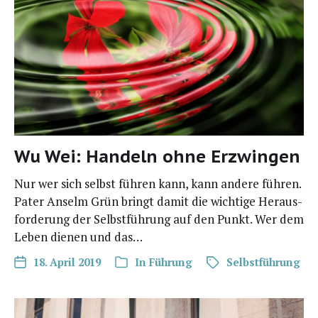
Wu Wei: Handeln ohne Erzwingen
Nur wer sich selbst füh­ren kann, kann ande­re füh­ren.
Pater Anselm Grün bringt damit die wich­ti­ge Her­aus­
for­de­rung der Selbst­füh­rung auf den Punkt. Wer dem
Leben die­nen und das…
18. April 2019
In
Führung
Selbstführung