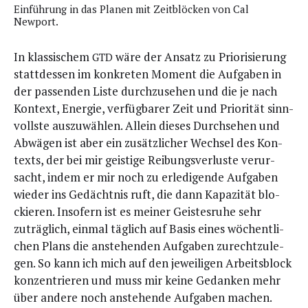
Ein­füh­rung in das Pla­nen mit Zeit­blö­cken von Cal
Newport.
In klas­si­schem
wäre der Ansatz zu Prio­ri­sie­rung
GTD
statt­des­sen im kon­kre­ten Moment die Auf­ga­ben in
der pas­sen­den Lis­te durch­zu­se­hen und die je nach
Kon­text, Ener­gie, ver­füg­ba­rer Zeit und Prio­ri­tät sinn­
volls­te aus­zu­wäh­len. Allein die­ses Durch­se­hen und
Abwä­gen ist aber ein zusätz­li­cher Wech­sel des Kon­
texts, der bei mir geis­ti­ge Rei­bungs­ver­lus­te ver­ur­
sacht, indem er mir noch zu erle­di­gen­de Auf­ga­ben
wie­der ins Gedächt­nis ruft, die dann Kapa­zi­tät blo­
ckie­ren. Inso­fern ist es mei­ner Geis­tes­ru­he sehr
zuträg­lich, ein­mal täg­lich auf Basis eines wöchent­li­
chen Plans die anste­hen­den Auf­ga­ben zurecht­zu­le­
gen. So kann ich mich auf den jewei­li­gen Arbeits­block
kon­zen­trie­ren und muss mir kei­ne Gedan­ken mehr
über ande­re noch anste­hen­de Auf­ga­ben machen.