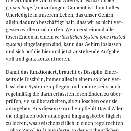
Die Grund­idee von David Allen war es
lose Enden
(„open loops“)
ein­zu­fan­gen. Gemeint ist damit alles
Uner­le­dig­te in unse­rem Leben, das unser Gehirn
allein dadurch beschäf­tigt hält, dass wir es nicht ver­
ges­sen wol­len und dür­fen. Wenn erst ein­mal alle
losen Enden in einem
ver­läss­li­chen Sys­tem (one trus­ted
sys­tem)
ein­ge­fan­gen sind, kann das Gehirn los­las­sen
und sich auf die hier und jetzt anste­hen­de Auf­ga­be
voll und ganz konzentrieren.
Damit das funk­tio­niert, braucht es Dis­zi­plin. Einer­
seits die Dis­zi­plin, immer alles in einem sol­chen ver­
läss­li­chen Sys­tem zu pfle­gen und ande­rer­seits auch
regel­mä­ßig die dar­in erfass­ten losen Enden zu über­
prü­fen, sie zu über­ar­bei­ten, sie zu löschen oder sie
anzu­ge­hen. Aus die­sem Grund emp­fiehlt David Allen
die (digi­ta­len oder ana­lo­gen) Ein­gangs­kör­be täg­lich
zu lee­ren, was zwi­schen­zeit­lich in einen regel­rech­ten
„Inbox Zero“-Kult aus­ufer­te. In der wöchent­li­chen