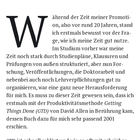
W
äh­rend der Zeit mei­ner Pro­mo­ti­
on, also vor rund 20 Jah­ren, stand
ich erst­mals bewusst vor der Fra­
ge, wie ich mei­ne Zeit gut nut­ze.
Im Stu­di­um vor­her war mei­ne
Zeit noch stark durch Stu­di­en­plä­ne, Klau­su­ren und
Prü­fun­gen von außen struk­tu­riert, aber nun For­
schung, Ver­öf­fent­li­chun­gen, die Dok­tor­ar­beit und
neben­bei auch noch Lehr­ver­pflich­tun­gen gut zu
orga­ni­sie­ren, war eine ganz neue Her­aus­for­de­rung
für mich. Es muss zu die­ser Zeit gewe­sen sein, dass ich
erst­mals mit der Pro­duk­ti­vi­täts­me­tho­de
Get­ting
Things Done (
)
von David Allen in Berüh­rung kam,
GTD
des­sen Buch dazu für mich sehr pas­send 2001
erschien.