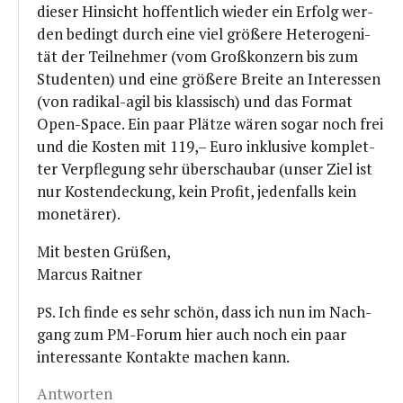
die­ser Hin­sicht hof­fent­lich wie­der ein Erfolg wer­
den bedingt durch eine viel grö­ße­re Hete­ro­ge­ni­
tät der Teil­neh­mer (vom Groß­kon­zern bis zum
Stu­den­ten) und eine grö­ße­re Brei­te an Inter­es­sen
(von radi­kal-agil bis klas­sisch) und das For­mat
Open-Space. Ein paar Plät­ze wären sogar noch frei
und die Kos­ten mit 119,– Euro inklu­si­ve kom­plet­
ter Ver­pfle­gung sehr über­schau­bar (unser Ziel ist
nur Kos­ten­de­ckung, kein Pro­fit, jeden­falls kein
monetärer).
Mit bes­ten Grüßen,
Mar­cus Raitner
. Ich fin­de es sehr schön, dass ich nun im Nach­
PS
gang zum PM-Forum hier auch noch ein paar
inter­es­san­te Kon­tak­te machen kann.
Antworten