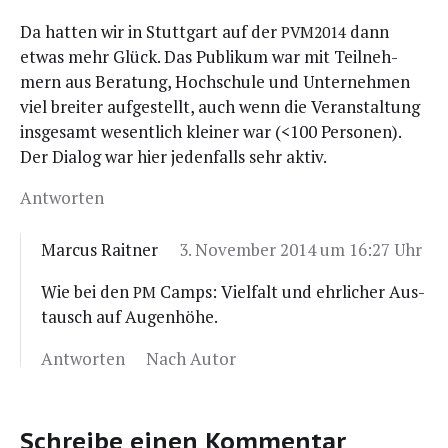
Da hat­ten wir in Stutt­gart auf der
dann
PVM2014
etwas mehr Glück. Das Publi­kum war mit Teil­neh­
mern aus Bera­tung, Hoch­schu­le und Unter­neh­men
viel brei­ter auf­ge­stellt, auch wenn die Ver­an­stal­tung
ins­ge­samt wesent­lich klei­ner war (<100 Per­so­nen).
Der Dia­log war hier jeden­falls sehr aktiv.
Antworten
Marcus Raitner
3. November 2014 um 16:27 Uhr
Wie bei den
Camps: Viel­falt und ehr­li­cher Aus­
PM
tausch auf Augenhöhe.
Antworten
Nach Autor
Schreibe einen Kommentar