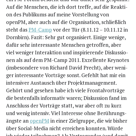
Auf die Men­schen, die ich dort tref­fe, auf die Reak­ti­
on des Publi­kums auf mei­ne Vor­stel­lung von
openPM, aber auch auf die Orga­ni­sa­ti­on, schließ­lich
steht das
PM-Camp
vor der Tür (8.11.12 – 10.11.12 in
Dorn­birn). Fazit: Sehr gut orga­ni­siert. Eini­ge weni­ge,
dafür sehr inter­es­san­te Men­schen getrof­fen, aber
viel weni­ger Inter­ak­ti­on und inspi­rie­ren­de Dis­kus­sio­
nen als auf dem PM-Camp 2011. Exzel­len­te Key­notes
(ins­be­son­de­re von Richard David Precht), aber weni­
ger inter­es­san­te Vor­trä­ge sonst. Gefehlt hat mir ein
inten­si­ver Aus­tausch über Pro­jekt­ma­nage­ment.
Gehört und gese­hen habe ich vie­le Fron­tal­vor­trä­ge
die bes­ten­falls infor­ma­tiv waren; Dis­kus­si­on fand im
Anschluss der Vor­trä­ge statt, war aber oft zu kurz
und wenig inten­siv. Viel Inter­es­se ohne Berüh­rungs­
ängs­te an
openPM
in einer Ziel­grup­pe, die wir bis­her
über Social-Media nicht errei­chen konn­ten. Wür­de
ich wie­der teil­neh­men? Als Vor­tra­gen­der (und damit