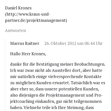
Dani­el Krones
(http://www.kraus-und-
partner.de/projektmanagement)
Antworten
Marcus Raitner
26. Oktober 2012 um 06:44 Uhr
Hal­lo Herr Krones,
dan­ke für die Bestä­ti­gung mei­ner Beob­ach­tun­gen.
Ich war zwar nicht als Aus­stel­ler dort, aber hat­te
mir natür­lich eini­ge viel­ver­spre­chen­de Kon­tak­te
zu mög­li­chen Kun­den erwar­tet. Tat­säch­lich war es
aber eher so, dass unse­re poten­ti­el­len Kun­den,
also die­je­ni­gen die Pro­jekt­ma­nage­ment und Pro­
jekt­coa­ching ein­kau­fen, gar nicht teil­ge­nom­men
haben. Viel­mehr tei­le ich Ihre Mei­nung, dass