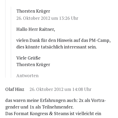
Thorsten Krüger
26. Oktober 2012 um 13:26 Uhr
Hal­lo Herr Raitner,
vie­len Dank für den Hin­weis auf das PM-Camp,
dies könn­te tat­säch­lich inter­es­sant sein.
Vie­le Grüße
Thors­ten Krüger
Antworten
Olaf Hinz
26. Oktober 2012 um 14:08 Uhr
das waren mei­ne Erfah­run­gen auch: 2x als Vor­tra­
gen­der und 1x als Teilnehmender.
Das For­mat Kon­gress
Steams ist viel­leicht ein
&