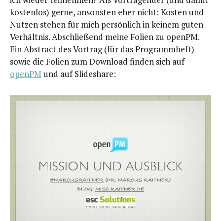
kos­ten­los) ger­ne, ansons­ten eher nicht: Kos­ten und
Nut­zen ste­hen für mich per­sön­lich in kei­nem guten
Ver­hält­nis. Abschlie­ßend mei­ne Foli­en zu openPM.
Ein Abs­tract des Vor­trag (für das Pro­gramm­heft)
sowie die Foli­en zum Down­load fin­den sich auf
openPM
und auf Slideshare: