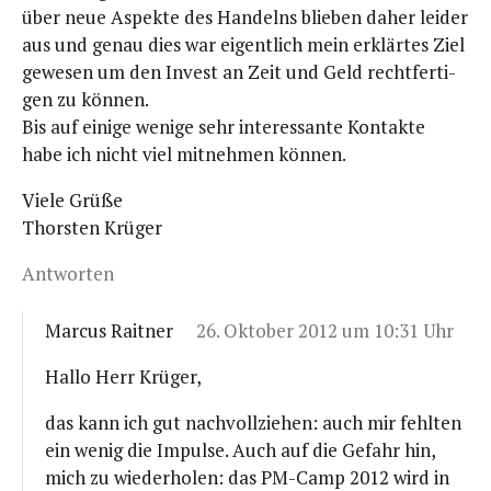
über neue Aspek­te des Han­delns blie­ben daher lei­der
aus und genau dies war eigent­lich mein erklär­tes Ziel
gewe­sen um den Invest an Zeit und Geld recht­fer­ti­
gen zu können.
Bis auf eini­ge weni­ge sehr inter­es­san­te Kon­tak­te
habe ich nicht viel mit­neh­men können.
Vie­le Grüße
Thors­ten Krüger
Antworten
Marcus Raitner
26. Oktober 2012 um 10:31 Uhr
Hal­lo Herr Krüger,
das kann ich gut nach­voll­zie­hen: auch mir fehl­ten
ein wenig die Impul­se. Auch auf die Gefahr hin,
mich zu wie­der­ho­len: das PM-Camp 2012 wird in