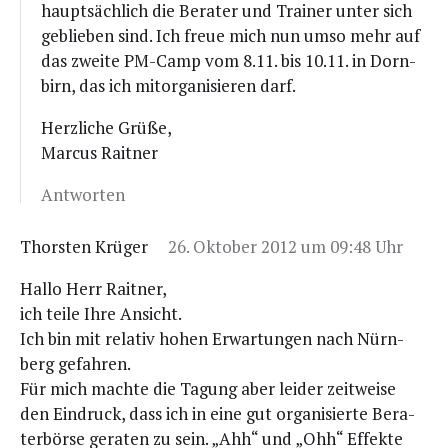
haupt­säch­lich die Bera­ter und Trai­ner unter sich
geblie­ben sind. Ich freue mich nun umso mehr auf
das zwei­te PM-Camp vom 8.11. bis 10.11. in Dorn­
birn, das ich mit­or­ga­ni­sie­ren darf.
Herz­li­che Grüße,
Mar­cus Raitner
Antworten
Thorsten Krüger
26. Oktober 2012 um 09:48 Uhr
Hal­lo Herr Raitner,
ich tei­le Ihre Ansicht.
Ich bin mit rela­tiv hohen Erwar­tun­gen nach Nürn­
berg gefahren.
Für mich mach­te die Tagung aber lei­der zeit­wei­se
den Ein­druck, dass ich in eine gut orga­ni­sier­te Bera­
ter­bör­se gera­ten zu sein. „Ahh“ und „Ohh“ Effek­te