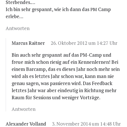
Sterbendes.…
Ich bin sehr gespannt, wie ich dann das
Camp
PM
erlebe…
Antworten
Marcus Raitner
26. Oktober 2012 um 14:27 Uhr
Bin auch sehr gespannt auf das PM-Camp und
freue mich schon rie­sig auf ein Ken­nen­ler­nen! Bei
einem Bar­camp, das es die­ses Jahr noch mehr sein
wird als es letz­tes Jahr schon war, kann man nie
genau sagen, was pas­sie­ren wird. Das Feed­back
letz­tes Jahr war aber ein­deu­tig in Rich­tung mehr
Raum für Ses­si­ons und weni­ger Vorträge.
Antworten
Alexander Volland
3. November 2014 um 14:48 Uhr