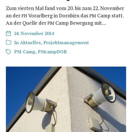
Zum vier­ten Mal fand vom 20. bis zum 22. Novem­ber
an der
Vor­arl­berg in Dorn­birn das
Camp statt.
FH
PM
An der Quel­le der
Camp Bewe­gung mit…
PM
24. November 2014
In
Aktuelles
,
Projektmanagement
PM-Camp
,
PMcampDOR