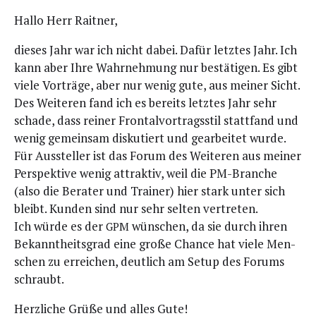
Hal­lo Herr Raitner,
die­ses Jahr war ich nicht dabei. Dafür letz­tes Jahr. Ich
kann aber Ihre Wahr­neh­mung nur bestä­ti­gen. Es gibt
vie­le Vor­trä­ge, aber nur wenig gute, aus mei­ner Sicht.
Des Wei­te­ren fand ich es bereits letz­tes Jahr sehr
scha­de, dass rei­ner Fron­tal­vor­trags­stil statt­fand und
wenig gemein­sam dis­ku­tiert und gear­bei­tet wurde.
Für Aus­stel­ler ist das Forum des Wei­te­ren aus mei­ner
Per­spek­ti­ve wenig attrak­tiv, weil die PM-Bran­che
(also die Bera­ter und Trai­ner) hier stark unter sich
bleibt. Kun­den sind nur sehr sel­ten vertreten.
Ich wür­de es der
wün­schen, da sie durch ihren
GPM
Bekannt­heits­grad eine gro­ße Chan­ce hat vie­le Men­
schen zu errei­chen, deut­lich am Set­up des Forums
schraubt.
Herz­li­che Grü­ße und alles Gute!