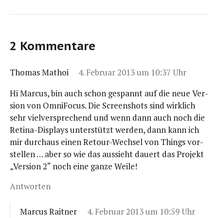
2 Kommentare
Thomas Mathoi
4. Februar 2013 um 10:37 Uhr
Hi Mar­cus, bin auch schon gespannt auf die neue Ver­
si­on von Omni­Fo­cus. Die Screen­shots sind wirk­lich
sehr viel­ver­spre­chend und wenn dann auch noch die
Reti­na-Dis­plays unter­stützt wer­den, dann kann ich
mir durch­aus einen Retour-Wech­sel von Things vor­
stel­len … aber so wie das aus­sieht dau­ert das Pro­jekt
„Ver­si­on 2“ noch eine gan­ze Weile!
Antworten
Marcus Raitner
4. Februar 2013 um 10:59 Uhr