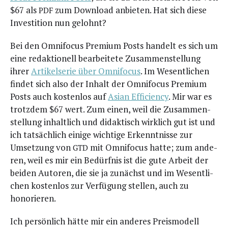
$67 als
zum Down­load anbie­ten. Hat sich die­se
PDF
Inves­ti­ti­on nun gelohnt?
Bei den Omni­fo­cus Pre­mi­um Posts han­delt es sich um
eine redak­tio­nell bear­bei­te­te Zusam­men­stel­lung
ihrer
Arti­kel­se­rie über Omni­fo­cus
. Im Wesent­li­chen
fin­det sich also der Inhalt der Omni­fo­cus Pre­mi­um
Posts auch kos­ten­los auf
Asi­an Effi­ci­en­cy
. Mir war es
trotz­dem $67 wert. Zum einen, weil die Zusam­men­
stel­lung inhalt­lich und didak­tisch wirk­lich gut ist und
ich tat­säch­lich eini­ge wich­ti­ge Erkennt­nis­se zur
Umset­zung von
mit Omni­fo­cus hat­te; zum ande­
GTD
ren, weil es mir ein Bedürf­nis ist die gute Arbeit der
bei­den Autoren, die sie ja zunächst und im Wesent­li­
chen kos­ten­los zur Ver­fü­gung stel­len, auch zu
honorieren.
Ich per­sön­lich hät­te mir ein ande­res Preis­mo­dell