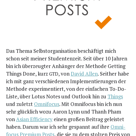
Das The­ma Selbst­or­ga­ni­sa­ti­on beschäf­tigt mich
schon seit mei­ner Stu­den­ten­zeit. Seit über 10 Jah­ren
bin ich über­zeug­ter Anhän­ger der Metho­de Get­ting
Things Done, kurz
, von
David Allen
. Seit­her habe
GTD
ich mit ganz ver­schie­de­nen Imple­men­tie­run­gen der
Metho­de expe­ri­men­tiert, von der ein­fa­chen To-Do-
Lis­te, über Lotus Notes und Out­look hin zu
Things
und zuletzt
Omni­fo­cus
. Mit Omni­fo­cus bin ich nun
sehr glück­lich wozu Aaron Lynn und Thanh Pham
von
Asi­an Effi­ci­en­cy
einen gro­ßen Bei­trag geleis­tet
haben. Dar­um war ich sehr gespannt auf ihre
Omni­
fo­cus Pre­mi­um Posts
, die sie zu dem stol­zen Preis von