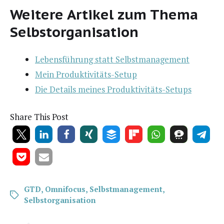
Weitere Artikel zum Thema
Selbstorganisation
Lebens­füh­rung statt Selbstmanagement
Mein Pro­duk­ti­vi­täts-Set­up
Die Details mei­nes Produktivitäts-Setups
Share This Post
GTD
,
Omnifocus
,
Selbstmanagement
,
Selbstorganisation