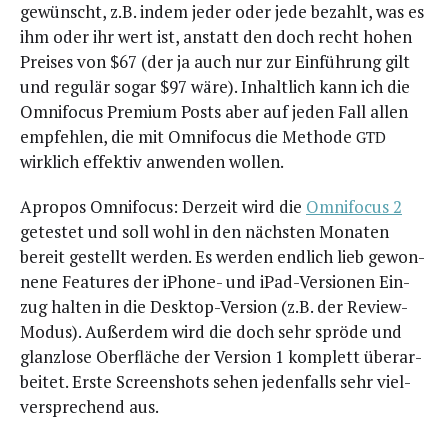
gewünscht, z.B. indem jeder oder jede bezahlt, was es
ihm oder ihr wert ist, anstatt den doch recht hohen
Prei­ses von $67 (der ja auch nur zur Ein­füh­rung gilt
und regu­lär sogar $97 wäre). Inhalt­lich kann ich die
Omni­fo­cus Pre­mi­um Posts aber auf jeden Fall allen
emp­feh­len, die mit Omni­fo­cus die Metho­de
GTD
wirk­lich effek­tiv anwen­den wollen.
Apro­pos Omni­fo­cus: Der­zeit wird die
Omni­fo­cus 2
getes­tet und soll wohl in den nächs­ten Mona­ten
bereit gestellt wer­den. Es wer­den end­lich lieb gewon­
ne­ne Fea­tures der iPho­ne- und iPad-Ver­sio­nen Ein­
zug hal­ten in die Desk­top-Ver­si­on (z.B. der Review-
Modus). Außer­dem wird die doch sehr sprö­de und
glanz­lo­se Ober­flä­che der Ver­si­on 1 kom­plett über­ar­
bei­tet. Ers­te Screen­shots sehen jeden­falls sehr viel­
ver­spre­chend aus.