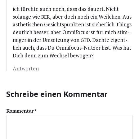
ich fürch­te auch noch, dass das dau­ert. Nicht
solan­ge wie
, aber doch noch ein Weil­chen. Aus
BER
ästhe­ti­schen Gesichts­punk­ten ist sicher­lich Things
deut­lich bes­ser, aber Omni­fo­cus ist für mich stim­
mi­ger in der Umset­zung von
. Dach­te eigent­
GTD
lich auch, dass Du Omni­fo­cus-Nut­zer bist. Was hat
Dich denn zum Wech­sel bewogen?
Antworten
Schreibe einen Kommentar
Kommentar
*