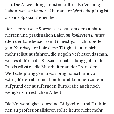
lich. Die Anwen­dungs­do­mä­ne soll­te also Vor­rang
haben, weil sie
immer
näher an der Wert­schöp­fung ist
als eine Spezialisteneinheit.
Der theo­re­ti­sche Spe­zia­list ist zudem dem ambi­tio­
nier­ten und pra­xis­na­hen Lai­en
im kon­kre­ten Ein­satz
(den der Laie bes­ser kennt) meist gar nicht über­le­
gen. Nur
darf
der Laie die­se Tätig­keit dann nicht
mehr selbst aus­füh­ren, die Regeln ver­bie­ten das nun,
weil es dafür ja die Spe­zia­lis­ten­ab­tei­lung gibt. In der
Pra­xis wüss­ten die Mit­ar­bei­ter an der Front der
Wert­schöp­fung genau was prag­ma­tisch sinn­voll
wäre, dür­fen aber nicht mehr und kom­men zudem
auf­grund der aus­ufern­den Büro­kra­tie auch noch
weni­ger zur rest­li­chen Arbeit.
Die Not­wen­dig­keit ein­zel­ne Tätig­kei­ten und Funk­tio­
nen zu pro­fes­sio­na­li­sie­ren soll­te heu­te nicht mehr