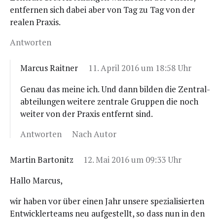
ent­fer­nen sich dabei aber von Tag zu Tag von der
rea­len Praxis.
Antworten
Marcus Raitner
11. April 2016 um 18:58 Uhr
Genau das mei­ne ich. Und dann bil­den die Zen­tral­
ab­tei­lun­gen wei­te­re zen­tra­le Grup­pen die noch
wei­ter von der Pra­xis ent­fernt sind.
Antworten
Nach Autor
Martin Bartonitz
12. Mai 2016 um 09:33 Uhr
Hal­lo Marcus,
wir haben vor über einen Jahr unse­re spe­zia­li­sier­ten
Ent­wick­ler­teams neu auf­ge­stellt, so dass nun in den