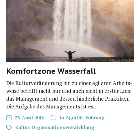
Komfortzone Wasserfall
Die Kul­tur­ver­än­de­rung hin zu einer agi­le­ren Arbeits­
wei­se betrifft nicht nur und auch nicht in ers­ter Linie
das Manage­ment und des­sen hin­der­li­che Prak­ti­ken.
Die Auf­ga­be des Manage­ments ist es…
23. April 2016
In
Agilität
,
Führung
Kultur
,
Organisationsentwicklung