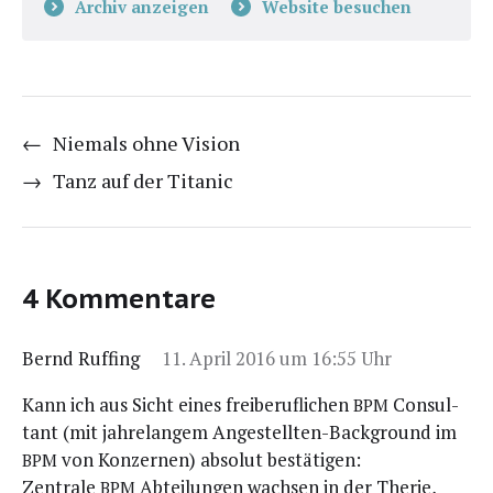
Archiv anzeigen
Website besuchen
←
Niemals ohne Vision
→
Tanz auf der Titanic
4 Kommentare
Bernd Ruffing
11. April 2016 um 16:55 Uhr
Kann ich aus Sicht eines frei­be­ruf­li­chen
Con­sul­
BPM
tant (mit jah­re­lan­gem Ange­stell­ten-Back­ground im
von Kon­zer­nen) abso­lut bestätigen:
BPM
Zen­tra­le
Abtei­lun­gen wach­sen in der The­rie,
BPM