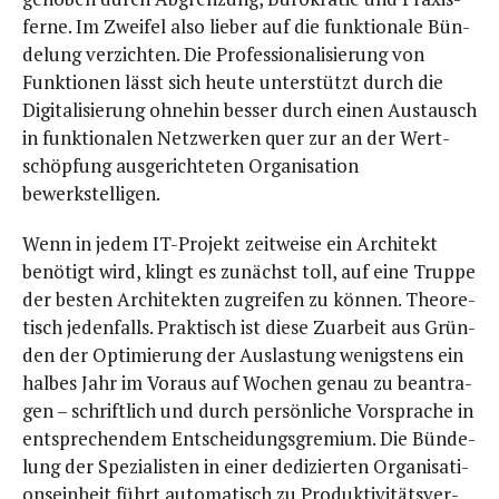
fer­ne. Im Zwei­fel also lie­ber auf die funk­tio­na­le Bün­
de­lung ver­zich­ten. Die Pro­fes­sio­na­li­sie­rung von
Funk­tio­nen lässt sich heu­te unter­stützt durch die
Digi­ta­li­sie­rung ohne­hin bes­ser durch einen Aus­tausch
in funk­tio­na­len Netz­wer­ken quer zur an der Wert­
schöp­fung aus­ge­rich­te­ten Orga­ni­sa­ti­on
bewerkstelligen.
Wenn in jedem IT-Pro­jekt zeit­wei­se ein Archi­tekt
benö­tigt wird, klingt es zunächst toll, auf eine Trup­pe
der bes­ten Archi­tek­ten zugrei­fen zu kön­nen. Theo­re­
tisch jeden­falls. Prak­tisch ist die­se Zuar­beit aus Grün­
den der Opti­mie­rung der Aus­las­tung wenigs­tens ein
hal­bes Jahr im Vor­aus auf Wochen genau zu bean­tra­
gen – schrift­lich und durch per­sön­li­che Vor­spra­che in
ent­spre­chen­dem Ent­schei­dungs­gre­mi­um. Die Bün­de­
lung der Spe­zia­lis­ten in einer dedi­zier­ten Orga­ni­sa­ti­
ons­ein­heit führt auto­ma­tisch zu Pro­duk­ti­vi­täts­ver­