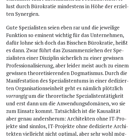
lust durch Büro­kra­tie min­des­tens in Höhe der erziel­
ten Synergien.
Gute Spe­zia­lis­ten sei­en eben rar und die jewei­li­ge
Funk­ti­on so emi­nent wich­tig für das Unter­neh­men,
dafür loh­ne sich doch das Biss­chen Büro­kra­tie, heißt
es dann. Zwar führt das Zusam­men­zie­hen der Spe­
zia­lis­ten einer Dis­zi­plin sicher­lich zu einer gewis­sen
Pro­fes­sio­na­li­sie­rung, aber lei­der meist auch zu einem
gewis­sen theo­re­ti­sie­ren­den Dog­ma­tis­mus. Durch die
Mani­fes­ta­ti­on des Spe­zia­lis­ten­tums in einer dedi­zier­
ten Orga­ni­sa­ti­ons­ein­heit geht es näm­lich plötz­lich
vor­ran­gig
um die theo­re­ti­sche Spe­zia­lis­ten­tä­tig­keit
und erst dann um die Anwen­dungs­do­mä­nen, wo sie
zum Ein­satz kommt. Tat­säch­lich ist die Kau­sa­li­tät
aber genau anders­her­um: Archi­tek­ten ohne IT-Pro­
jek­te sind sinn­los, IT-Pro­jek­te ohne dedi­zier­te Archi­
tek­ten viel­leicht nicht opti­mal, aber sehr wohl mög­