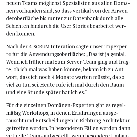
neu­en Teams mög­lichst Spe­zia­lis­ten aus allen Domä­
nen vor­han­den sind, so dass ver­ti­kal von der Anwen­
der­ober­flä­che bis run­ter zur Daten­bank durch alle
Schich­ten hin­durch die User Sto­ries bear­bei­tet wer­
den können.
Nach der 4.
Inte­r­ati­on sag­te unser Top­ex­per­
SCRUM
te für die Anwen­dungs­ober­flä­che: „Das ist ja geni­al.
Wenn ich frü­her mal zum Ser­ver-Team ging und frag­
te, ob ich mal was haben könn­te, bekam ich zu Ant­
wort, dass ich noch 4 Mona­te war­ten müss­te, da so
viel zu tun sei. Heu­te rufe ich mal durch den Raum
und eine Stun­de spä­ter hat ich es.“
Für die ein­zel­nen Domä­nen-Exper­ten gibt es regel­
mä­ßig Work­shops, in denen Erfah­run­gen aus­ge­
tauscht und Ent­schei­dun­gen in Rich­tung Archi­tek­tur
getrof­fen wer­den. In beson­de­ren Fäl­len wer­den dann
vir­tu­el­le Teams auf­ge­stellt, wenn beson­de­re Umbau­