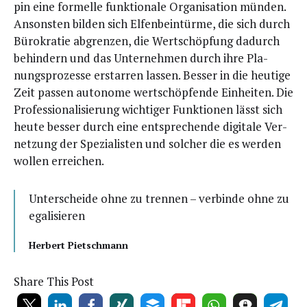
pin eine for­mel­le funk­tio­na­le Orga­ni­sa­ti­on mün­den.
Ansons­ten bil­den sich Elfen­bein­tür­me, die sich durch
Büro­kra­tie abgren­zen, die Wert­schöp­fung dadurch
behin­dern und das Unter­neh­men durch ihre Pla­
nungs­pro­zes­se erstar­ren las­sen. Bes­ser in die heu­ti­ge
Zeit pas­sen auto­no­me wert­schöp­fen­de Ein­hei­ten. Die
Pro­fes­sio­na­li­sie­rung wich­ti­ger Funk­tio­nen lässt sich
heu­te bes­ser durch eine ent­spre­chen­de digi­ta­le Ver­
net­zung der Spe­zia­lis­ten und sol­cher die es wer­den
wol­len erreichen.
Unter­schei­de ohne zu tren­nen – ver­bin­de ohne zu
egalisieren
Her­bert Pietschmann
Share This Post