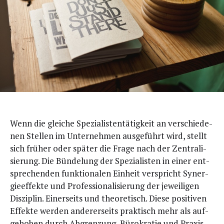
W
enn die glei­che Spe­zia­lis­ten­tä­tig­keit an ver­schie­de­
nen Stel­len im Unter­neh­men aus­ge­führt wird, stellt
sich frü­her oder spä­ter die Fra­ge nach der Zen­tra­li­
sie­rung. Die Bün­de­lung der Spe­zia­lis­ten in einer ent­
spre­chen­den funk­tio­na­len Ein­heit ver­spricht Syn­er­
gie­ef­fek­te und Pro­fes­sio­na­li­sie­rung der jewei­li­gen
Dis­zi­plin. Einer­seits und theo­re­tisch. Die­se posi­ti­ven
Effek­te wer­den ande­rer­seits prak­tisch mehr als auf­
ge­ho­ben durch Abgren­zung, Büro­kra­tie und Pra­xis­