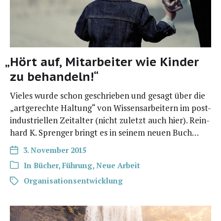
„
Hört auf, Mitarbeiter wie Kinder
zu behandeln!“
Vie­les wur­de schon geschrie­ben und gesagt über die
„art­ge­rech­te Hal­tung“ von Wis­sens­ar­bei­tern im post-
indus­­tri­el­­len Zeit­al­ter (nicht zuletzt auch hier). Rein­
hard K. Spren­ger bringt es in sei­nem neu­en Buch…
3. November 2015
In
Bücher
,
Führung
,
Neue Arbeit
Organisationsentwicklung