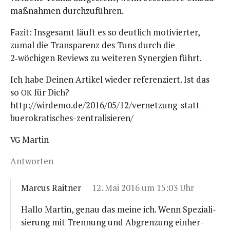
maß­nah­men durchzuführen.
Fazit: Ins­ge­samt läuft es so deut­lich moti­vier­ter,
zumal die Trans­pa­renz des Tuns durch die
2‑wöchigen Reviews zu wei­te­ren Syn­er­gien führt.
Ich habe Dei­nen Arti­kel wie­der refe­ren­ziert. Ist das
so
für Dich?
OK
http://wirdemo.de/2016/05/12/vernetzung-statt-
buerokratisches-zentralisieren/
Mar­tin
VG
Antworten
Marcus Raitner
12. Mai 2016 um 15:03 Uhr
Hal­lo Mar­tin, genau das mei­ne ich. Wenn Spe­zia­li­
sie­rung mit Tren­nung und Abgren­zung ein­her­