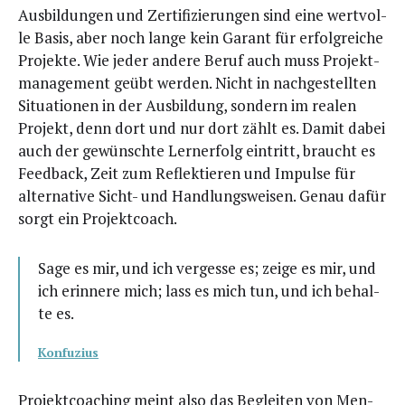
Aus­bil­dun­gen und Zer­ti­fi­zie­run­gen sind eine wert­vol­
le Basis, aber noch lan­ge kein Garant für erfolg­rei­che
Pro­jek­te. Wie jeder ande­re Beruf auch muss Pro­jekt­
ma­nage­ment geübt wer­den. Nicht in nach­ge­stell­ten
Situa­tio­nen in der Aus­bil­dung, son­dern im rea­len
Pro­jekt, denn dort und nur dort zählt es. Damit dabei
auch der gewünsch­te Lern­erfolg ein­tritt, braucht es
Feed­back, Zeit zum Reflek­tie­ren und Impul­se für
alter­na­ti­ve Sicht- und Hand­lungs­wei­sen. Genau dafür
sorgt ein Projektcoach.
Sage es mir, und ich ver­ges­se es; zei­ge es mir, und
ich erin­ne­re mich; lass es mich tun, und ich behal­
te es.
Kon­fu­zi­us
Pro­jekt­coa­ching meint also das Beglei­ten von Men­