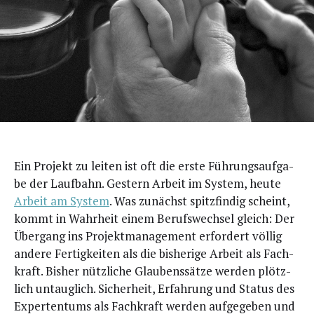
Ein Pro­jekt zu lei­ten ist oft die ers­te Füh­rungs­auf­ga­
be der Lauf­bahn. Ges­tern Arbeit im Sys­tem, heu­te
Arbeit am Sys­tem
. Was zunächst spitz­fin­dig scheint,
kommt in Wahr­heit einem Berufs­wech­sel gleich: Der
Über­gang ins Pro­jekt­ma­nage­ment erfor­dert völ­lig
ande­re Fer­tig­kei­ten als die bis­he­ri­ge Arbeit als Fach­
kraft. Bis­her nütz­li­che Glau­bens­sät­ze wer­den plötz­
lich untaug­lich. Sicher­heit, Erfah­rung und Sta­tus des
Exper­ten­tums als Fach­kraft wer­den auf­ge­ge­ben und