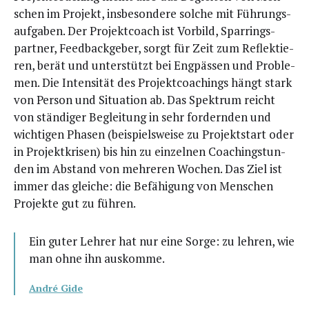
schen im Pro­jekt, ins­be­son­de­re sol­che mit Füh­rungs­
auf­ga­ben. Der Pro­jekt­coach ist Vor­bild, Spar­rings­
part­ner, Feed­back­ge­ber, sorgt für Zeit zum Reflek­tie­
ren, berät und unter­stützt bei Eng­päs­sen und Pro­ble­
men. Die Inten­si­tät des Pro­jekt­coa­chings hängt stark
von Per­son und Situa­ti­on ab. Das Spek­trum reicht
von stän­di­ger Beglei­tung in sehr for­dern­den und
wich­ti­gen Pha­sen (bei­spiels­wei­se zu Pro­jekt­start oder
in Pro­jekt­kri­sen) bis hin zu ein­zel­nen Coa­ching­stun­
den im Abstand von meh­re­ren Wochen. Das Ziel ist
immer das glei­che: die Befä­hi­gung von Men­schen
Pro­jek­te gut zu führen.
Ein guter Leh­rer hat nur eine Sor­ge: zu leh­ren, wie
man ohne ihn auskomme.
André Gide