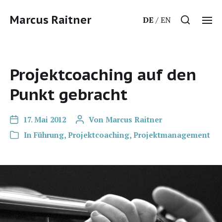
Marcus Raitner
DE
EN
Projektcoaching auf den
Punkt gebracht
17. Mai 2012
Von
Marcus Raitner
In
Führung
,
Projektcoaching
,
Projektmanagement