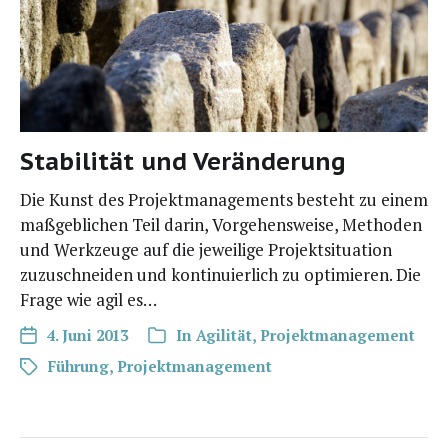
Stabilität und Veränderung
Die Kunst des Pro­jekt­ma­nage­ments besteht zu einem
maß­geb­li­chen Teil dar­in, Vor­ge­hens­wei­se, Metho­den
und Werk­zeu­ge auf die jewei­li­ge Pro­jekt­si­tua­ti­on
zuzu­schnei­den und kon­ti­nu­ier­lich zu opti­mie­ren. Die
Fra­ge wie agil es…
4. Juni 2013
In
Agilität
,
Projektmanagement
Führung
,
Projektmanagement