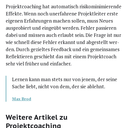
Pro­jekt­coa­ching hat auto­ma­tisch risi­ko­mi­ni­mie­ren­de
Effek­te. Wenn noch uner­fah­re­ne Pro­jekt­lei­ter ers­te
eige­nen Erfah­run­gen machen sol­len, muss Neu­es
aus­pro­biert und ein­ge­übt wer­den. Feh­ler pas­sie­ren
dabei und müs­sen auch erlaubt sein. Die Fra­ge ist nur
wie schnell die­se Feh­ler erkannt und abge­stellt wer­
den. Durch geziel­tes Feed­back und ein gemein­sa­mes
Reflek­tie­ren geschieht das mit einem Pro­jekt­coach
sehr viel frü­her und einfacher.
Ler­nen kann man stets nur von jenem, der sei­ne
Sache liebt, nicht von dem, der sie ablehnt.
Max Brod
Weitere Artikel zu
Projektcoaching