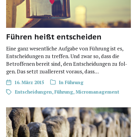
Führen heißt entscheiden
Eine ganz wesent­li­che Auf­ga­be von Füh­rung ist es,
Ent­schei­dun­gen zu tref­fen. Und zwar so, dass die
Betrof­fe­nen bereit sind, den Ent­schei­dun­gen zu fol­
gen. Das setzt zual­ler­erst vor­aus, dass…
16. März 2015
In
Führung
Entscheidungen
,
Führung
,
Micromanagement