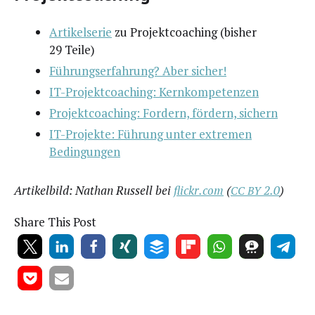
Arti­kel­se­rie
zu Pro­jekt­coa­ching (bis­her
29 Teile)
Füh­rungs­er­fah­rung? Aber sicher!
IT-Pro­jekt­coa­ching: Kernkompetenzen
Pro­jekt­coa­ching: For­dern, för­dern, sichern
IT-Pro­jek­te: Füh­rung unter extre­men
Bedingungen
Arti­kel­bild: Nathan Rus­sell bei
flickr.com
(
2.0
)
CC
BY
Share This Post