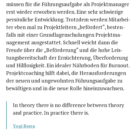
müs­sen für die Füh­rungs­auf­ga­be als Pro­jekt­ma­na­ger
erst wie­der erwor­ben wer­den. Eine sehr schwie­ri­ge
per­sön­li­che Ent­wick­lung. Trotz­dem wer­den Mit­ar­bei­
ter eben mal zu Pro­jekt­lei­tern „beför­dert“, bes­ten­
falls mit einer Grund­la­gen­schu­lun­gen Pro­jekt­ma­
nage­ment aus­ge­stat­tet. Schnell weicht dann die
Freu­de über die „Beför­de­rung“ und die hohe Leis­
tungs­be­reit­schaft der Ernüch­te­rung, Über­for­de­rung
und Hilf­lo­sig­keit. Ein idea­ler Nähr­bo­den für Burn­out.
Pro­jekt­coa­ching hilft dabei, die Her­aus­for­de­run­gen
der neu­en und unge­wohn­ten Füh­rungs­auf­ga­be zu
bewäl­ti­gen und in die neue Rol­le hineinzuwachsen.
In theo­ry the­re is no dif­fe­rence bet­ween theo­ry
and prac­ti­ce. In prac­ti­ce the­re is.
Yogi Ber­ra