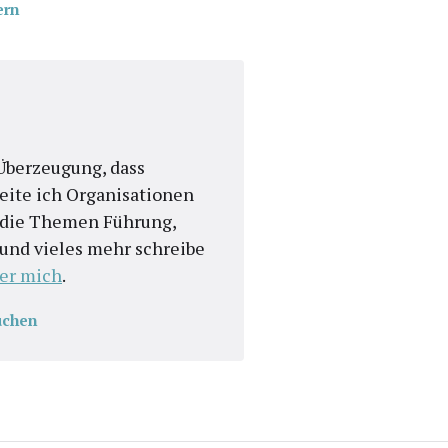
ern
n Überzeugung, dass
eite ich Organisationen
r die Themen Führung,
t und vieles mehr schreibe
er mich
.
uchen