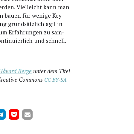
er­den. Viel­leicht kann man
en bau­en für weni­ge Key-
g grund­sätz­lich agil in
ar­um Erfah­run­gen zu sam­
ti­nu­ier­lich und schnell.
Håvard Ber­ge
unter dem Titel
 Crea­ti­ve Com­mons
CC
BY-SA