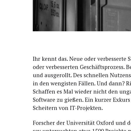
Ihr kennt das. Neue oder ver­bes­ser­te 
oder ver­bes­ser­ten Geschäfts­pro­zess. Bei
und aus­ge­rollt. Des schnel­len Nut­zen
in den wen­gis­ten Fäl­len. Und dann? Ri
Schaf­fen es Mal wie­der nicht den unga­
Soft­ware zu gie­ßen. Ein kur­zer Exkurs
Schei­tern von IT-Projekten.
For­scher der Uni­ver­si­tät Oxford und 
sey unter­such­ten etwa 1500 Pro­jek­te 