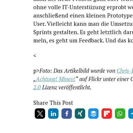
ohne vol­le IT-Unter­stü­zung erprobt w
anschlie­ßend einen klei­nen Pro­to­ty­p
User. Viel­leicht kann man die Umset­zun
Sprints gestal­ten. Es geht letzt­lich d
meln, es geht um Feed­back. Und das kon­
<
p>
Foto: Das Arti­kel­bild wur­de von
Chris-
„
Ach­tung! Minen!
“ auf Flickr unter einer
2.0
Lizenz veröffentlicht.
Share This Post