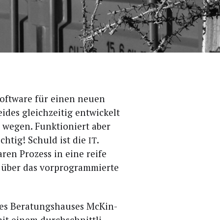
Soft­ware für einen neu­en
­des gleich­zei­tig ent­wi­ckelt
s wegen. Funk­tio­niert aber
ch­tig! Schuld ist die
.
IT
ren Pro­zess in eine rei­fe
 über das vor­pro­gram­mier­te
des Bera­tungs­hau­ses McK­in­
mit einem durch­schnitt­li­