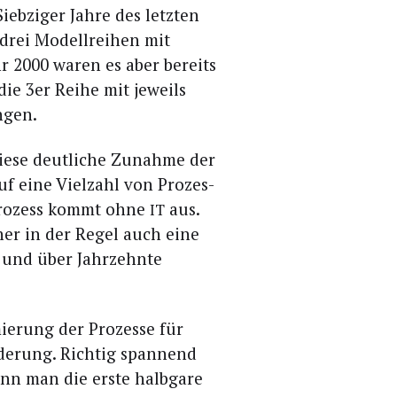
ieb­zi­ger Jah­re des letz­ten
 drei Modell­rei­hen mit
ahr 2000 waren es aber bereits
 die 3er Rei­he mit jeweils
ungen.
ie­se deut­li­che Zunah­me der
auf eine Viel­zahl von Pro­zes­
Pro­zess kommt ohne
aus.
IT
aher in der Regel auch eine
 und über Jahr­zehn­te
e­rung der Pro­zes­se für
e­rung. Rich­tig span­nend
n man die ers­te halb­ga­re