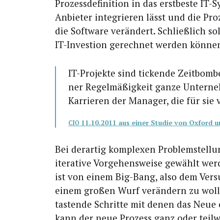
Pro­zess­de­fi­ni­ti­on in das erst­bes­te I
Anbie­ter inte­grie­ren lässt und die Pro­
die Soft­ware ver­än­dert. Schließ­lich so
IT-Inves­ti­on gerech­net wer­den könne
IT-Pro­jek­te sind ticken­de Zeit­bom­
ner Regel­mä­ßig­keit gan­ze Unter­ne
Kar­rie­ren der Mana­ger, die für sie v
11.10.2011 aus einer Stu­die von Oxford 
CIO
Bei der­ar­tig kom­ple­xen Pro­blem­stel­l
ite­ra­ti­ve Vor­ge­hens­wei­se gewählt we
ist von einem Big-Bang, also dem Ver­suc
einem gro­ßen Wurf ver­än­dern zu wol­le
tas­ten­de Schrit­te mit denen das Neue 
kann der neue Pro­zess ganz oder teil­