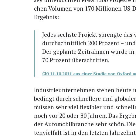
chen Volu­men von 170 Mil­lio­nen US-Do
Ergebnis:
Jedes sechs­te Pro­jekt spreng­te das 
durch­schnitt­lich 200 Pro­zent – und z
Der geplan­te Zeit­rah­men wur­de in 
70 Pro­zent überschritten.
11.10.2011 aus einer Stu­die von Oxford 
CIO
Indus­trie­un­ter­neh­men ste­hen heu­t
bedingt durch schnel­le­re und glo­ba­le
müs­sen sehr viel fle­xi­bler und schnel­
noch vor 20 oder 30 Jah­ren. Das Ergeb­
der Auto­mo­bil­bran­che sehr schön. Die 
ten­viel­falt ist in den letz­ten Jahr­zeh