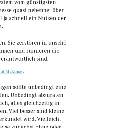
T-Sys­tem vom güns­tigs­ten
zes­se qua­si neben­bei über
ll ja schnell ein Nut­zen der
n.
ben. Sie zer­stö­ren in unschö­
h­men und rui­nie­ren die
er­ant­wort­lich sind.
und McKinsey
un­gen soll­te unbe­dingt eine
r­den. Unbe­dingt abzu­ra­ten
h, alles gleich­zei­tig in
n. Viel bes­ser sind klei­ne
erkun­det wird. Viel­leicht
wei­se zunächst ohne oder