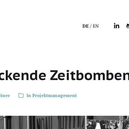
DE
EN
Tickende Zeitbombe
itner
In
Projektmanagement