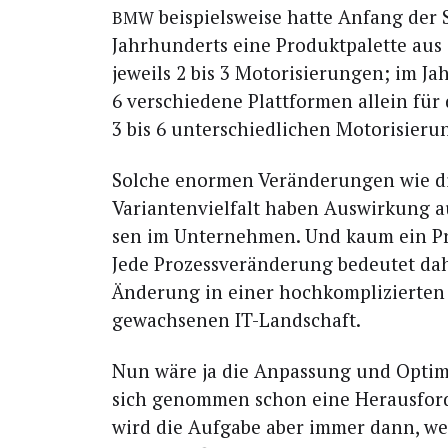
bei­spiels­wei­se hat­te Anfang der S
BMW
Jahr­hun­derts eine Pro­dukt­pa­let­te aus
jeweils 2 bis 3 Moto­ri­sie­run­gen; im J
6 ver­schie­de­ne Platt­for­men allein für
3 bis 6 unter­schied­li­chen Motorisier
Sol­che enor­men Ver­än­de­run­gen wie d
Vari­an­ten­viel­falt haben Aus­wir­kung 
sen im Unter­neh­men. Und kaum ein 
Jede Pro­zess­ver­än­de­rung bedeu­tet d
Ände­rung in einer hoch­kom­pli­zier­ten
gewach­se­nen IT-Landschaft.
Nun wäre ja die Anpas­sung und Opti­mi
sich genom­men schon eine Her­aus­for­d
wird die Auf­ga­be aber immer dann, wen