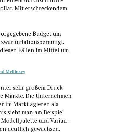
l­lar. Mit erschre­cken­dem
vor­ge­ge­be­ne Bud­get um
war infla­ti­ons­be­rei­nigt.
die­sen Fäl­len im Mit­tel um
und McKinsey
e unter sehr gro­ßem Druck
­re Märk­te. Die Unter­neh­men
ler im Markt agie­ren als
nis sieht man am Bei­spiel
Modell­pa­let­te und Vari­an­
n­ten deut­lich gewach­sen.