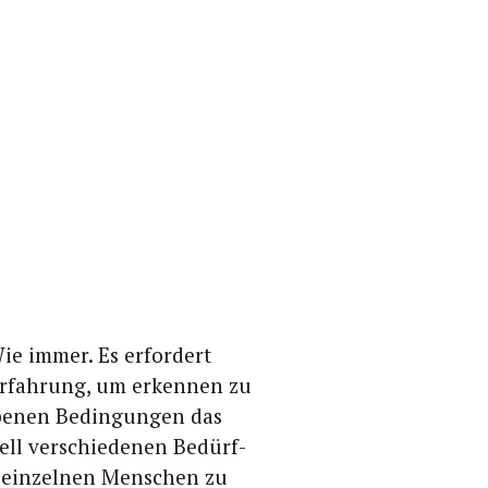
Wie immer. Es erfor­dert
Erfah­rung, um erken­nen zu
be­nen Bedin­gun­gen das
u­ell ver­schie­de­nen Bedürf­
er ein­zel­nen Men­schen zu