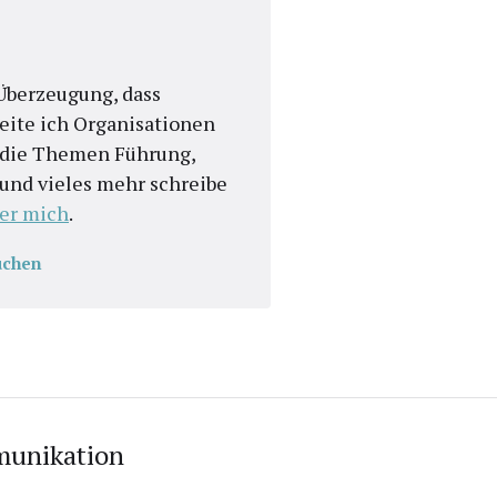
n Überzeugung, dass
eite ich Organisationen
r die Themen Führung,
t und vieles mehr schreibe
er mich
.
uchen
munikation