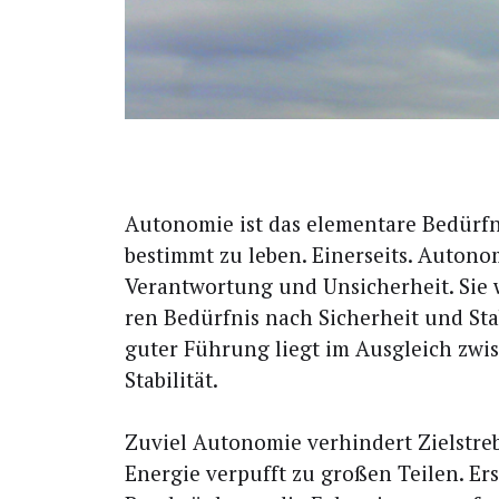
Auto­no­mie ist das ele­men­ta­re Bedürf­
be­stimmt zu leben. Einer­seits. Auto­no­
Ver­ant­wor­tung und Unsi­cher­heit. Sie
ren Bedürf­nis nach Sicher­heit und Sta­b
guter Füh­rung liegt im Aus­gleich zwi
Stabilität.
Zuviel Auto­no­mie ver­hin­dert Ziel­stre­bi
Ener­gie ver­pufft zu gro­ßen Tei­len. Ers