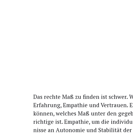
Das rech­te Maß zu fin­den ist schwer. 
Erfah­rung, Empa­thie und Ver­trau­en. 
kön­nen, wel­ches Maß unter den gege­
rich­ti­ge ist. Empa­thie, um die indi­vi­d
nis­se an Auto­no­mie und Sta­bi­li­tät d