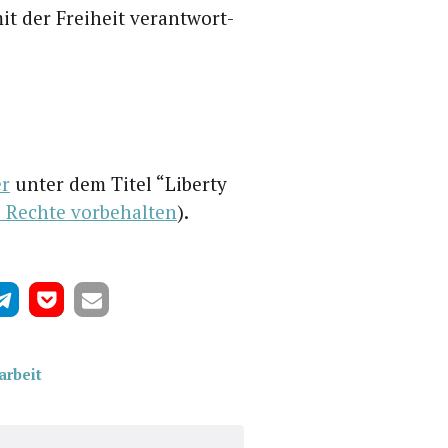
it der Frei­heit ver­ant­wort­
r
unter dem Titel “Liber­ty
Rech­te vor­be­hal­ten
).
arbeit