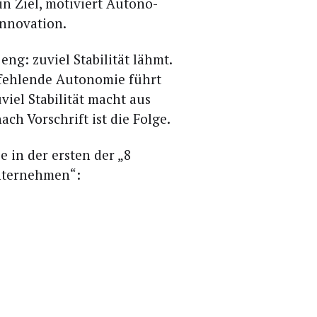
n Ziel, moti­viert Auto­no­
 Innovation.
g: zuviel Sta­bi­li­tät lähmt.
feh­len­de Auto­no­mie führt
el Sta­bi­li­tät macht aus
ch Vor­schrift ist die Folge.
 in der ers­ten der „8
Unternehmen“: