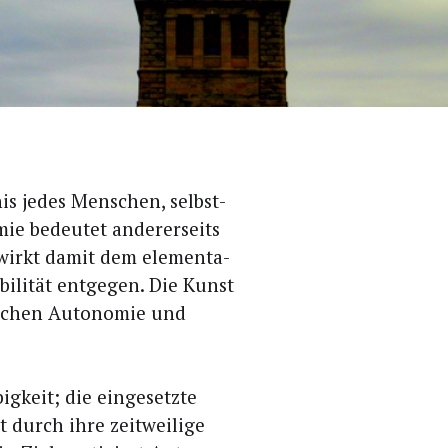
nis jedes Men­schen, selbst­
mie bedeu­tet ande­rer­seits
 wirkt damit dem ele­men­ta­
i­li­tät ent­ge­gen. Die Kunst
­schen Auto­no­mie und
g­keit; die ein­ge­setz­te
t durch ihre zeit­wei­li­ge