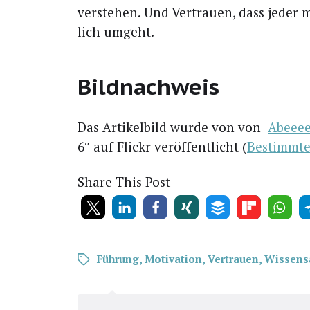
ver­ste­hen. Und Ver­trau­en, dass jeder m
lich umgeht.
Bildnachweis
Das Arti­kel­bild wur­de von von
Abeeee
6″ auf Flickr ver­öf­fent­licht (
Bestimm­te 
Share This Post
Führung
,
Motivation
,
Vertrauen
,
Wissens