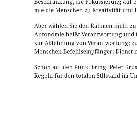
Beschrän­kung, die Fokus­sie­rung auf ei
mie die Men­schen zu Krea­ti­vi­tät und
Aber wäh­len Sie den Rah­men nicht zu en
Auto­no­mie heißt Ver­ant­wor­tung und 
zur Ableh­nung von Ver­ant­wor­tung; zuvi
Men­schen Befehls­emp­fän­ger: Dienst na
Schön auf den Punkt bringt Peter Kru­se
Regeln für den tota­len Stll­stand im 