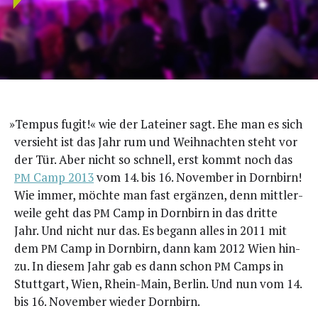
»
Tem­pus fugit!« wie der Latei­ner sagt. Ehe man es sich
ver­sieht ist das Jahr rum und Weih­nach­ten steht vor
der Tür. Aber nicht so schnell, erst kommt noch das
Camp 2013
vom 14. bis 16. Novem­ber in Dorn­birn!
PM
Wie immer, möch­te man fast ergän­zen, denn mitt­ler­
wei­le geht das
Camp in Dorn­birn in das drit­te
PM
Jahr. Und nicht nur das. Es begann alles in 2011 mit
dem
Camp in Dorn­birn, dann kam 2012 Wien hin­
PM
zu. In die­sem Jahr gab es dann schon
Camps in
PM
Stutt­gart, Wien, Rhein-Main, Ber­lin. Und nun vom 14.
bis 16. Novem­ber wie­der Dornbirn.