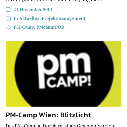
24. November 2014
In
Aktuelles
,
Projektmanagement
PM-Camp
,
PMcampDOR
PM-Camp Wien: Blitzlicht
Das PM-Camp in Dorn­birn ist als Gegen­ent­wurf zu