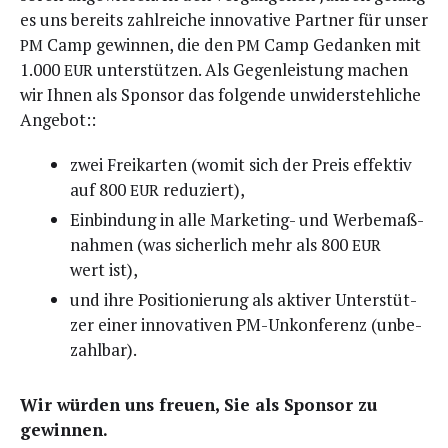
es uns bereits zahl­rei­che inno­va­ti­ve Part­ner für unser
Camp gewin­nen, die den
Camp Gedan­ken mit
PM
PM
1.000
unter­stüt­zen. Als Gegen­leis­tung machen
EUR
wir Ihnen als Spon­sor das fol­gen­de unwi­der­steh­li­che
Angebot::
zwei Frei­kar­ten (womit sich der Preis effek­tiv
auf 800
reduziert),
EUR
Ein­bin­dung in alle Mar­ke­ting- und Wer­be­maß­
nah­men (was sicher­lich mehr als 800
EUR
wert ist),
und ihre Posi­tio­nie­rung als akti­ver Unter­stüt­
zer einer inno­va­ti­ven PM-Unkon­fe­renz (unbe­
zahl­bar).
Wir wür­den uns freu­en, Sie als Spon­sor zu
gewinnen.