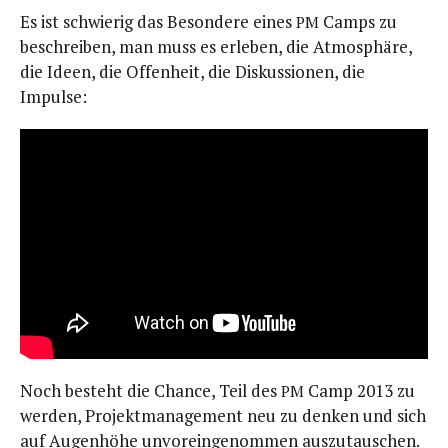
Es ist schwie­rig das Beson­de­re eines
Camps zu
PM
beschrei­ben, man muss es erle­ben, die Atmo­sphä­re,
die Ideen, die Offen­heit, die Dis­kus­sio­nen, die
Impulse:
Noch besteht die Chan­ce, Teil des
Camp 2013 zu
PM
wer­den, Pro­jekt­ma­nage­ment neu zu den­ken und sich
auf Augen­hö­he unvor­ein­ge­nom­men auszutauschen.