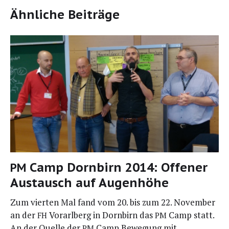
Ähnliche Beiträge
Camp Dornbirn 2014: Offener
PM
Austausch auf Augenhöhe
Zum vier­ten Mal fand vom 20. bis zum 22. Novem­ber
an der
Vor­arl­berg in Dorn­birn das
Camp statt.
FH
PM
An der Quel­le der
Camp Bewe­gung mit…
PM