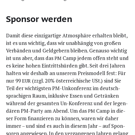
Sponsor werden
Damit die­se ein­zig­ar­ti­ge Atmo­sphä­re erhal­ten bleibt,
ist es uns wich­tig, dass wir unab­hän­gig von gro­ßen
Ver­bän­den und Geld­ge­bern blei­ben. Genau­so wich­tig
ist uns aber, dass das
Camp jedem offen steht und
PM
es kei­ne hohen Ein­tritts­hür­den gibt. Seit drei Jah­ren
hal­ten wir des­halb an unse­rem Preis­mo­dell fest: Für
nur 99
(zzgl. 20% öster­rei­chi­sche USt.) sind Sie
EUR
Teil der wich­tigs­ten PM-Unkon­fe­renz im deutsch­
spra­chi­gen Raum, inklu­si­ve Essen und Geträn­ken
wäh­rend der gesam­ten Un-Kon­fe­renz und der legen­
dä­ren PM-Par­ty am Abend. Um das
Camp in die­
PM
ser Form finan­zie­ren zu kön­nen, waren wir daher
immer – und sind es auch in die­sem Jahr – auf Spon­
so­ren ange­wie­sen. In den ver­gan­ge­nen Jah­ren gelang