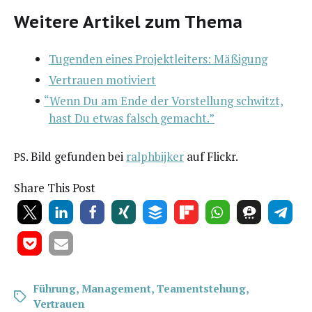
Weitere Artikel zum Thema
Tugen­den eines Pro­jekt­lei­ters: Mäßigung
Ver­trau­en motiviert
“
Wenn Du am Ende der Vor­stel­lung schwitzt,
hast Du etwas falsch gemacht.”
. Bild gefun­den bei
ralph­bi­jker
auf Flickr.
PS
Share This Post
Führung
,
Management
,
Teamentstehung
,
Vertrauen