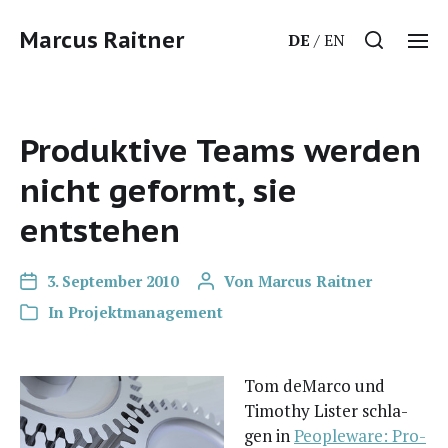
Marcus Raitner
DE
EN
Produktive Teams werden
nicht geformt, sie
entstehen
3. September 2010
Von
Marcus Raitner
In
Projektmanagement
Tom deMar­co und
Timo­thy Lis­ter schla­
gen in
Peo­p­le­wa­re: Pro­