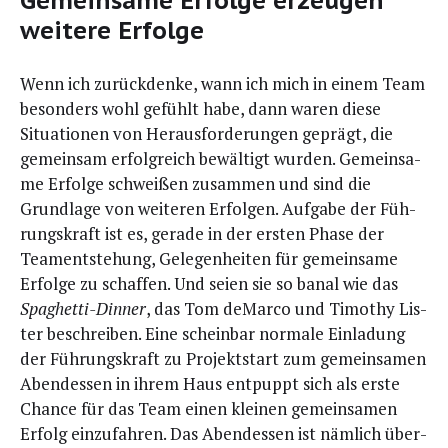
Gemeinsame Erfolge erzeugen
weitere Erfolge
Wenn ich zurück­den­ke, wann ich mich in einem Team
beson­ders wohl gefühlt habe, dann waren die­se
Situa­tio­nen von Her­aus­for­de­run­gen geprägt, die
gemein­sam erfolg­reich bewäl­tigt wur­den. Gemein­sa­
me Erfol­ge schwei­ßen zusam­men und sind die
Grund­la­ge von wei­te­ren Erfol­gen. Auf­ga­be der Füh­
rungs­kraft ist es, gera­de in der ers­ten Pha­se der
Team­ent­ste­hung, Gele­gen­hei­ten für gemein­sa­me
Erfol­ge zu schaf­fen. Und sei­en sie so banal wie das
Spa­ghet­ti-Din­ner
, das Tom deMar­co und Timo­thy Lis­
ter beschrei­ben. Eine schein­bar nor­ma­le Ein­la­dung
der Füh­rungs­kraft zu Pro­jekt­start zum gemein­sa­men
Abend­essen in ihrem Haus ent­puppt sich als ers­te
Chan­ce für das Team einen klei­nen gemein­sa­men
Erfolg ein­zu­fah­ren. Das Abend­essen ist näm­lich über­