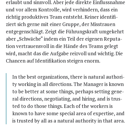
erlaubt und sinn­voll. Aber jede direk­te Ein­fluss­nah­me
und vor allem Kon­trol­le, wird ver­hin­dern, dass ein
rich­tig pro­duk­ti­ves Team ent­steht. Kei­ner iden­ti­fi­
ziert sich ger­ne mit einer Grup­pe, der Miss­trau­en
ent­ge­gen­schlägt. Zeigt die Füh­rungs­kraft umge­kehrt
aber „Schwä­che“ indem ein Teil der eige­nen Repu­ta­
ti­on ver­trau­ens­voll in die Hän­de des Teams gelegt
wird, macht das die Auf­ga­be reiz­voll und wich­tig. Die
Chan­cen auf Iden­ti­fi­ka­ti­on stei­gen enorm.
In the best orga­niza­ti­ons, the­re is natu­ral aut­ho­ri­
ty working in all direc­tions. The Mana­ger is known
to be bet­ter at some things, per­haps set­ting gene­
ral direc­tions, nego­tia­ting, and hiring, and is trus­
ted to do tho­se things. Each of the workers is
known to have some spe­cial area of exper­ti­se, and
is trus­ted by all as a natu­ral aut­ho­ri­ty in that area.