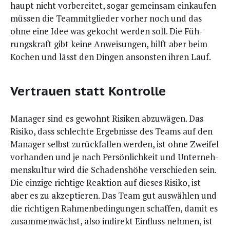
haupt nicht vor­be­rei­tet, sogar gemein­sam ein­kau­fen
müs­sen die Team­mit­glie­der vor­her noch und das
ohne eine Idee was gekocht wer­den soll. Die Füh­
rungs­kraft gibt kei­ne Anwei­sun­gen, hilft aber beim
Kochen und lässt den Din­gen ansons­ten ihren Lauf.
Vertrauen statt Kontrolle
Mana­ger sind es gewohnt Risi­ken abzu­wä­gen. Das
Risi­ko, dass schlech­te Ergeb­nis­se des Teams auf den
Mana­ger selbst zurück­fal­len wer­den, ist ohne Zwei­fel
vor­han­den und je nach Per­sön­lich­keit und Unter­neh­
mens­kul­tur wird die Scha­dens­hö­he ver­schie­den sein.
Die ein­zi­ge rich­ti­ge Reak­ti­on auf die­ses Risi­ko, ist
aber es zu akzep­tie­ren. Das Team gut aus­wäh­len und
die rich­ti­gen Rah­men­be­din­gun­gen schaf­fen, damit es
zusam­men­wächst, also indi­rekt Ein­fluss neh­men, ist