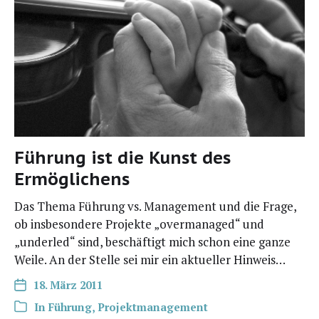
Führung ist die Kunst des
Ermöglichens
Das The­ma Füh­rung vs. Manage­ment und die Fra­ge,
ob ins­be­son­de­re Pro­jek­te „over­ma­na­ged“ und
„under­led“ sind, beschäf­tigt mich schon eine gan­ze
Wei­le. An der Stel­le sei mir ein aktu­el­ler Hinweis…
18. März 2011
In
Führung
,
Projektmanagement