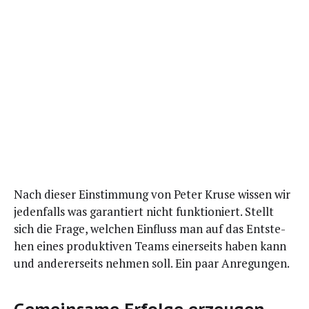
Nach die­ser Ein­stim­mung von Peter Kru­se wis­sen wir
jeden­falls was garan­tiert nicht funk­tio­niert. Stellt
sich die Fra­ge, wel­chen Ein­fluss man auf das Ent­ste­
hen eines pro­duk­ti­ven Teams einer­seits haben kann
und ande­rer­seits neh­men soll. Ein paar Anregungen.