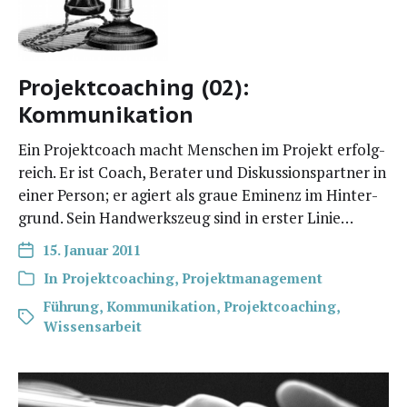
Projektcoaching (02):
Kommunikation
Ein Pro­jekt­coach macht Men­schen im Pro­jekt erfolg­
reich. Er ist Coach, Bera­ter und Dis­kus­si­ons­part­ner in
einer Per­son; er agiert als graue Emi­nenz im Hin­ter­
grund. Sein Hand­werks­zeug sind in ers­ter Linie…
15. Januar 2011
In
Projektcoaching
,
Projektmanagement
Führung
,
Kommunikation
,
Projektcoaching
,
Wissensarbeit