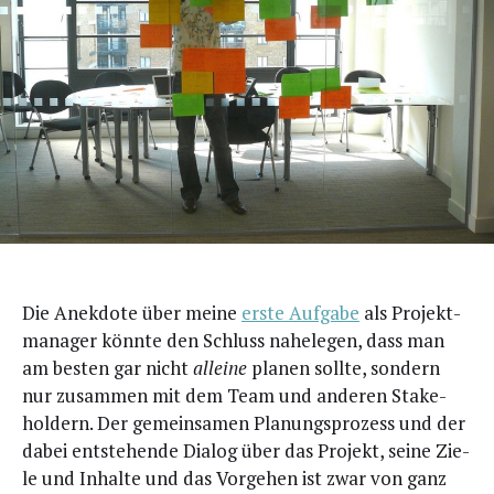
D
ie Anek­do­te über mei­ne
ers­te Auf­ga­be
als Pro­jekt­
ma­na­ger könn­te den Schluss nahe­le­gen, dass man
am bes­ten gar nicht
allei­ne
pla­nen soll­te, son­dern
nur zusam­men mit dem Team und ande­ren Stake­
hol­dern. Der gemein­sa­men Pla­nungs­pro­zess und der
dabei ent­ste­hen­de Dia­log über das Pro­jekt, sei­ne Zie­
le und Inhal­te und das Vor­ge­hen ist zwar von ganz