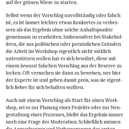
auf der grü­nen Wie­se zu starten.
Selbst wenn der Vor­schlag unvoll­stän­dig oder falsch
ist, es ist immer leich­ter etwas Kon­kre­tes zu ver­bes­
sern als das Ergeb­nis ohne sol­che Anhalts­punk­te
gemein­sam zu erar­bei­ten. Ins­be­son­de­re bei Stake­hol­
dern, die aus poli­ti­schen oder per­sön­li­chen Grün­den
die Arbeit im Work­shop eigent­lich nicht wirk­lich
unter­stüt­zen wol­len hat es sich bewährt, die­se mit
einem
bewusst
fal­schen Vor­schlag aus der Reser­ve zu
locken. Oft ver­su­chen sie dann zu bewei­sen, wer hier
der Exper­te ist und geben damit preis, was sie eigent­
lich lie­ber für sich behal­ten wollten.
Auch mit einem Vor­schlag als Start für einen Work­
shop, sei es zur Pla­nung eines Pro­jekts oder zur Neu­
ge­stal­tung eines Pro­zes­ses, bleibt das Ergeb­nis immer
noch eine Fra­ge der Mode­ra­ti­on. Schließ­lich müs­sen
die Anmer­kun­gen und Ver­bes­se­run­gen des ers­ten