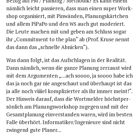
Bezug auf
/ Pla­nung / Metho­dik? Es kann einem
PM
näm­lich leicht pas­sie­ren, dass man einen super Work­
shop orga­ni­siert, mit Pin­wän­den, Pla­nungs­kärt­chen
und allem PiPa­Po und den
auch gut mode­riert.
WS
Die Leu­te machen mit und geben am Schluss sogar
ihr „Com­mit­ment to the plan“ ab (Prof. Kru­se nennt
das dann das „schnel­le Abnicken“).
Was dann folgt, ist das Auf­schla­gen in der Rea­li­tät.
Dann näm­lich, wenn die gan­ze Pla­nung zer­zaust wird
mit dem Argu­men­ten „…ach soooo, ja soooo habe ich
das ja noch gar nie ange­schaut und über­haupt ist das
ja alle noch viii­iel kom­pli­zier­ter als ihr immer meint!“.
Der Hin­weis dar­auf, dass die Wort­mel­der höchst­per­
sön­lich am Pla­nungs­work­shop zuge­gen und mit der
Gesamt­pla­nung ein­ver­stan­den waren, wird im bes­ten
Fal­le über­hört. Informatiker/Ingenieure sind nicht
zwin­gend gute Planer…