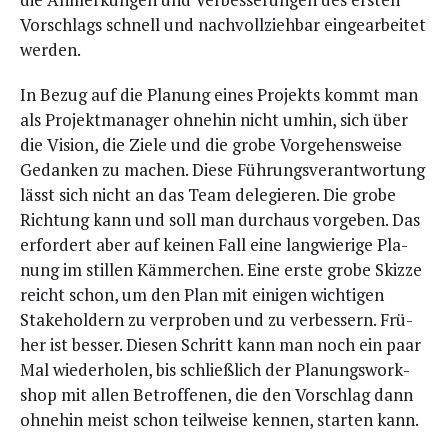
Vor­schlags schnell und nach­voll­zieh­bar ein­ge­ar­bei­tet
werden.
In Bezug auf die Pla­nung eines Pro­jekts kommt man
als Pro­jekt­ma­na­ger ohne­hin nicht umhin, sich über
die Visi­on, die Zie­le und die gro­be Vor­ge­hens­wei­se
Gedan­ken zu machen. Die­se Füh­rungs­ver­ant­wor­tung
lässt sich nicht an das Team dele­gie­ren. Die gro­be
Rich­tung kann und soll man durch­aus vor­ge­ben. Das
erfor­dert aber auf kei­nen Fall eine lang­wie­ri­ge Pla­
nung im stil­len Käm­mer­chen. Eine ers­te gro­be Skiz­ze
reicht schon, um den Plan mit eini­gen wich­ti­gen
Stake­hol­dern zu ver­pro­ben und zu ver­bes­sern. Frü­
her ist bes­ser. Die­sen Schritt kann man noch ein paar
Mal wie­der­ho­len, bis schließ­lich der Pla­nungs­work­
shop mit allen Betrof­fe­nen, die den Vor­schlag dann
ohne­hin meist schon teil­wei­se ken­nen, star­ten kann.