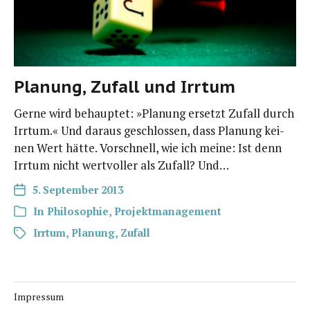
Planung, Zufall und Irrtum
Ger­ne wird behaup­tet: »Pla­nung ersetzt Zufall durch
Irr­tum.« Und dar­aus geschlos­sen, dass Pla­nung kei­
nen Wert hät­te. Vor­schnell, wie ich mei­ne: Ist denn
Irr­tum nicht wert­vol­ler als Zufall? Und…
5. September 2013
In
Philosophie
,
Projektmanagement
Irrtum
,
Planung
,
Zufall
Impressum