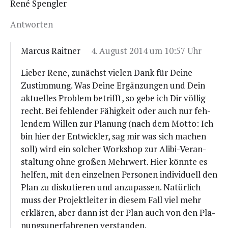
René Spengler
Antworten
Marcus Raitner
4. August 2014 um 10:57 Uhr
Lie­ber Rene, zunächst vie­len Dank für Dei­ne
Zustim­mung. Was Dei­ne Ergän­zun­gen und Dein
aktu­el­les Pro­blem betrifft, so gebe ich Dir völ­lig
recht. Bei feh­len­der Fähig­keit oder auch nur feh­
len­dem Wil­len zur Pla­nung (nach dem Mot­to: Ich
bin hier der Ent­wick­ler, sag mir was sich machen
soll) wird ein sol­cher Work­shop zur Ali­bi-Ver­an­
stal­tung ohne gro­ßen Mehr­wert. Hier könn­te es
hel­fen, mit den ein­zel­nen Per­so­nen indi­vi­du­ell den
Plan zu dis­ku­tie­ren und anzu­pas­sen. Natür­lich
muss der Pro­jekt­lei­ter in die­sem Fall viel mehr
erklä­ren, aber dann ist der Plan auch von den Pla­
nungs­un­er­fah­re­nen verstanden.