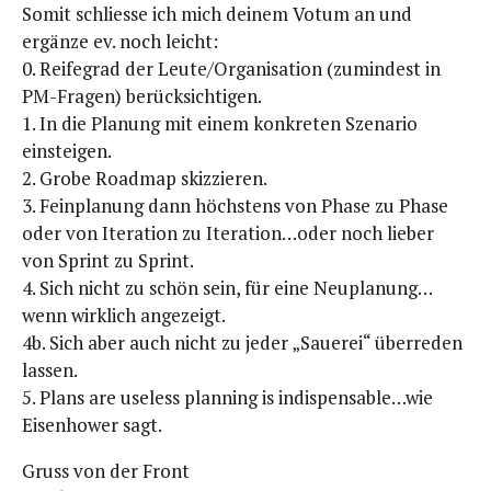
Somit schlies­se ich mich dei­nem Votum an und
ergän­ze ev. noch leicht:
0. Rei­fe­grad der Leute/Organisation (zumin­dest in
PM-Fra­gen) berücksichtigen.
1. In die Pla­nung mit einem kon­kre­ten Sze­na­rio
einsteigen.
2. Gro­be Road­map skizzieren.
3. Fein­pla­nung dann höchs­tens von Pha­se zu Pha­se
oder von Ite­ra­ti­on zu Iteration…oder noch lie­ber
von Sprint zu Sprint.
4. Sich nicht zu schön sein, für eine Neuplanung…
wenn wirk­lich angezeigt.
4b. Sich aber auch nicht zu jeder „Saue­rei“ über­re­den
lassen.
5. Plans are use­l­ess plan­ning is indispensable…wie
Eisen­hower sagt.
Gruss von der Front