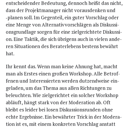
ent­schei­den­der Bedeu­tung, den­noch heißt das nicht,
dass der Pro­jekt­ma­na­ger nicht vor­aus­den­ken und
‑pla­nen soll. Im Gegen­teil, ein guter Vor­schlag oder
eine Men­ge von Alter­na­tiv­vor­schlä­gen als Dis­kus­si­
ons­grund­la­ge sor­gen für eine ziel­ge­rich­te­te Dis­kus­si­
on. Eine Tak­tik, die sich übri­gens auch in vie­len ande­
ren Situa­tio­nen des Bera­ter­le­bens bes­tens bewährt
hat.
Ihr kennt das. Wenn man kei­ne Ahnung hat, macht
man als Ers­tes einen gro­ßen Work­shop. Alle Betrof­
fe­nen und Inter­es­sier­ten wer­den dut­zend­wei­se ein­
ge­la­den, um das The­ma aus allen Rich­tun­gen zu
beleuch­ten. Wie ziel­ge­rich­tet ein sol­cher Work­shop
abläuft, hängt stark von der Mode­ra­ti­on ab. Oft
bleibt es lei­der bei losen Dis­kus­si­ons­run­den ohne
ech­te Ergeb­nis­se. Ein bewähr­ter Trick in der Mode­ra­
ti­on ist es, mit einem kon­kre­ten Vor­schlag anstatt