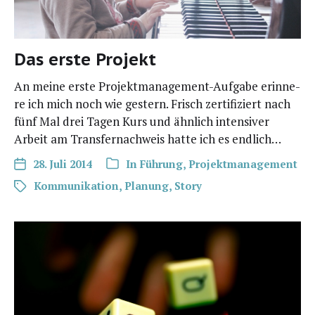
Das erste Projekt
An mei­ne ers­te Pro­­jek­t­­ma­­na­ge­­ment-Auf­­­ga­­be erin­ne­
re ich mich noch wie ges­tern. Frisch zer­ti­fi­ziert nach
fünf Mal drei Tagen Kurs und ähn­lich inten­si­ver
Arbeit am Trans­fer­nach­weis hat­te ich es endlich…
28. Juli 2014
In
Führung
,
Projektmanagement
Kommunikation
,
Planung
,
Story