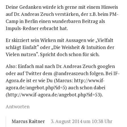
Dei­ne Gedan­ken wür­de ich ger­ne mit einem Hin­weis
auf Dr. Andre­as Zeuch ver­stär­ken, der z.B. beim PM-
Camp in Ber­lin einen wun­der­ba­ren Bei­trag als
Impuls-Red­ner erbracht hat.
Er skiz­ziert sein Wir­ken mit Aus­sa­gen wie „Viel­falt
schlägt Ein­falt“ oder „Die Weis­heit
Intui­ti­on der
&
Vie­len nut­zen“. Spricht doch schon für sich.
Also: Ein­fach mal nach Dr. Andre­as Zeuch goog­len
oder auf Twit­ter dem @andreaszeuch fol­gen. Bei IF-
Agora.de ist er wie Du (Mar­cus: http://www.if-
agora.de/angebot.php?id=5) auch schon dabei
(http://www.if-agora.de/angebot.php?id=53).
Antworten
Marcus Raitner
3. August 2014 um 10:38 Uhr