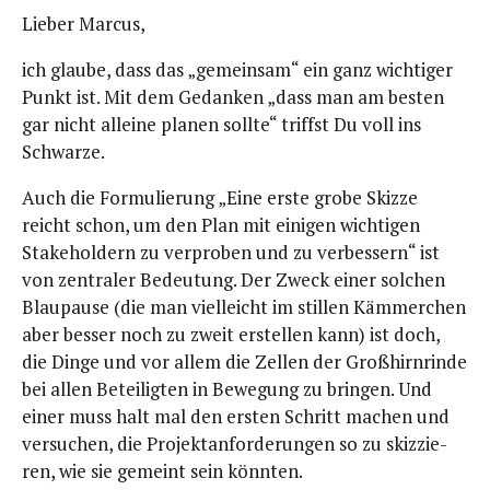
Lie­ber Marcus,
ich glau­be, dass das „gemein­sam“ ein ganz wich­ti­ger
Punkt ist. Mit dem Gedan­ken „dass man am bes­ten
gar nicht allei­ne pla­nen soll­te“ triffst Du voll ins
Schwarze.
Auch die For­mu­lie­rung „Eine ers­te gro­be Skiz­ze
reicht schon, um den Plan mit eini­gen wich­ti­gen
Stake­hol­dern zu ver­pro­ben und zu ver­bes­sern“ ist
von zen­tra­ler Bedeu­tung. Der Zweck einer sol­chen
Blau­pau­se (die man viel­leicht im stil­len Käm­mer­chen
aber bes­ser noch zu zweit erstel­len kann) ist doch,
die Din­ge und vor allem die Zel­len der Groß­hirn­rin­de
bei allen Betei­lig­ten in Bewe­gung zu brin­gen. Und
einer muss halt mal den ers­ten Schritt machen und
ver­su­chen, die Pro­jekt­an­for­de­run­gen so zu skiz­zie­
ren, wie sie gemeint sein könnten.