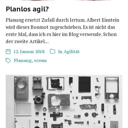
Planlos agil?
Pla­nung ersetzt Zufall durch Irr­tum. Albert Ein­stein
wird die­ses Bon­mot zuge­schrie­ben. Es ist nicht das
ers­te Mal, dass ich es hier im Blog ver­wen­de. Schon
der zwei­te Artikel…
12. Januar 2018
In
Agilität
Planung
,
scrum