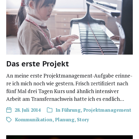
Das erste Projekt
An mei­ne ers­te Pro­­jek­t­­ma­­na­ge­­ment-Auf­­­ga­­be erin­ne­
re ich mich noch wie ges­tern. Frisch zer­ti­fi­ziert nach
fünf Mal drei Tagen Kurs und ähn­lich inten­si­ver
Arbeit am Trans­fer­nach­weis hat­te ich es endlich…
28. Juli 2014
In
Führung
,
Projektmanagement
Kommunikation
,
Planung
,
Story