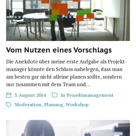
Vom Nutzen eines Vorschlags
Die Anek­do­te über mei­ne ers­te Auf­ga­be als Pro­jekt­
ma­na­ger könn­te den Schluss nahe­le­gen, dass man
am bes­ten gar nicht allei­ne pla­nen soll­te, son­dern
nur zusam­men mit dem Team und…
3. August 2014
In
Projektmanagement
Moderation
,
Planung
,
Workshop