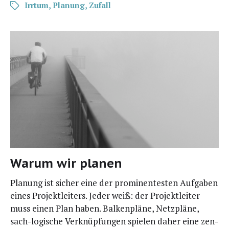
Irrtum
,
Planung
,
Zufall
Warum wir planen
Pla­nung ist sicher eine der pro­mi­nen­tes­ten Auf­ga­ben
eines Pro­jekt­lei­ters. Jeder weiß: der Pro­jekt­lei­ter
muss einen Plan haben. Bal­ken­plä­ne, Netz­plä­ne,
sach-logi­­sche Ver­knüp­fun­gen spie­len daher eine zen­