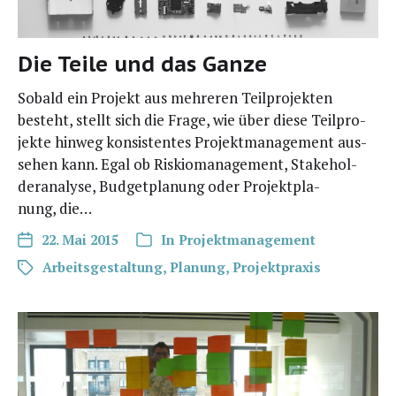
Die Teile und das Ganze
Sobald ein Pro­jekt aus meh­re­ren Teil­pro­jek­ten
besteht, stellt sich die Fra­ge, wie über die­se Teil­pro­
jek­te hin­weg kon­sis­ten­tes Pro­jekt­ma­nage­ment aus­
se­hen kann. Egal ob Ris­kio­ma­nage­ment, Stake­hol­
der­ana­ly­se, Bud­get­pla­nung oder Pro­jekt­pla­
nung, die…
22. Mai 2015
In
Projektmanagement
Arbeitsgestaltung
,
Planung
,
Projektpraxis