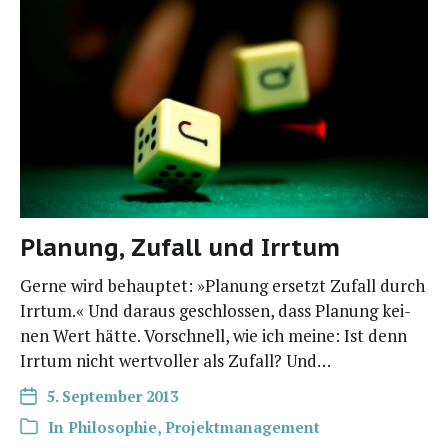
Planung, Zufall und Irrtum
Ger­ne wird behaup­tet: »Pla­nung ersetzt Zufall durch
Irr­tum.« Und dar­aus geschlos­sen, dass Pla­nung kei­
nen Wert hät­te. Vor­schnell, wie ich mei­ne: Ist denn
Irr­tum nicht wert­vol­ler als Zufall? Und…
5. September 2013
In
Philosophie
,
Projektmanagement