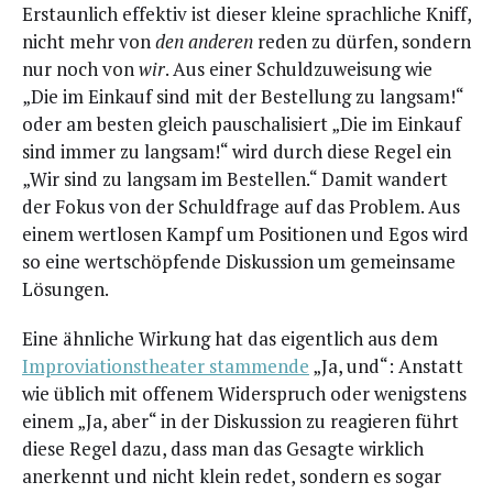
Erstaun­lich effek­tiv ist die­ser klei­ne sprach­li­che Kniff,
nicht mehr von
den ande­ren
reden zu dür­fen, son­dern
nur noch von
wir
. Aus einer Schuld­zu­wei­sung wie
„Die im Ein­kauf sind mit der Bestel­lung zu lang­sam!“
oder am bes­ten gleich pau­scha­li­siert „Die im Ein­kauf
sind immer zu lang­sam!“ wird durch die­se Regel ein
„Wir sind zu lang­sam im Bestel­len.“ Damit wan­dert
der Fokus von der Schuld­fra­ge auf das Pro­blem. Aus
einem wert­lo­sen Kampf um Posi­tio­nen und Egos wird
so eine wert­schöp­fen­de Dis­kus­si­on um gemein­sa­me
Lösungen.
Eine ähn­li­che Wir­kung hat das eigent­lich aus dem
Impro­via­ti­ons­thea­ter stam­men­de
„Ja, und“: Anstatt
wie üblich mit offe­nem Wider­spruch oder wenigs­tens
einem „Ja, aber“ in der Dis­kus­si­on zu reagie­ren führt
die­se Regel dazu, dass man das Gesag­te wirk­lich
aner­kennt und nicht klein redet, son­dern es sogar