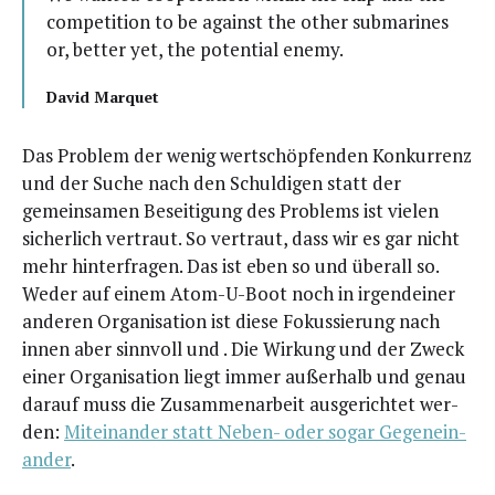
com­pe­ti­ti­on to be against the other sub­ma­ri­nes
or, bet­ter yet, the poten­ti­al enemy.
David Mar­quet
Das Pro­blem der wenig wert­schöp­fen­den Kon­kur­renz
und der Suche nach den Schul­di­gen statt der
gemein­sa­men Besei­ti­gung des Pro­blems ist vie­len
sicher­lich ver­traut. So ver­traut, dass wir es gar nicht
mehr hin­ter­fra­gen. Das ist eben so und über­all so.
Weder auf einem Atom-U-Boot noch in irgend­ei­ner
ande­ren Orga­ni­sa­ti­on ist die­se Fokus­sie­rung nach
innen aber sinn­voll und . Die Wir­kung und der Zweck
einer Orga­ni­sa­ti­on liegt immer außer­halb und genau
dar­auf muss die Zusam­men­ar­beit aus­ge­rich­tet wer­
den:
Mit­ein­an­der statt Neben- oder sogar Gegen­ein­
an­der
.