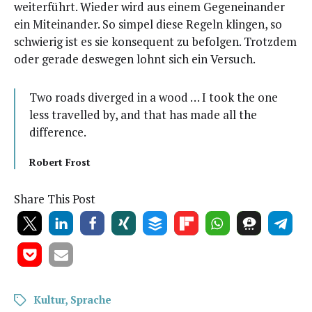
wei­ter­führt. Wie­der wird aus einem Gegen­ein­an­der
ein Mit­ein­an­der. So sim­pel die­se Regeln klin­gen, so
schwie­rig ist es sie kon­se­quent zu befol­gen. Trotz­dem
oder gera­de des­we­gen lohnt sich ein Versuch.
Two roads diver­ged in a wood … I took the one
less tra­vel­led by, and that has made all the
difference.
Robert Frost
Share This Post
Kultur
,
Sprache