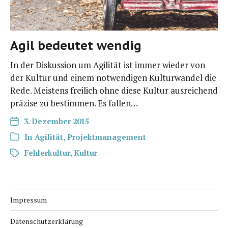
Agil bedeutet wendig
In der Dis­kus­si­on um Agi­li­tät ist immer wie­der von
der Kul­tur und einem not­wen­di­gen Kul­tur­wan­del die
Rede. Meis­tens frei­lich ohne die­se Kul­tur aus­rei­chend
prä­zi­se zu bestim­men. Es fallen…
3. Dezember 2015
In
Agilität
,
Projektmanagement
Fehlerkultur
,
Kultur
Impressum
Datenschutzerklärung