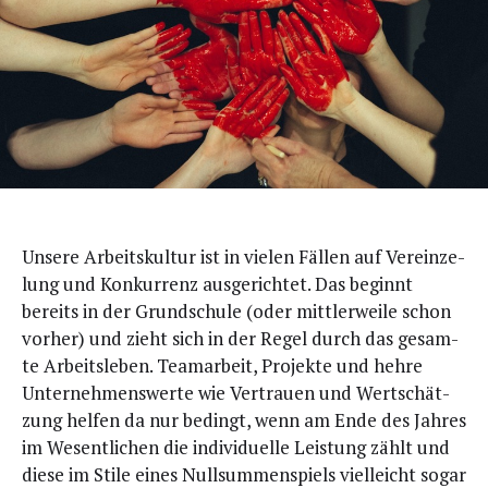
U
nse­re Arbeits­kul­tur ist in vie­len Fäl­len auf Ver­ein­ze­
lung und Kon­kur­renz aus­ge­rich­tet. Das beginnt
bereits in der Grund­schu­le (oder mitt­ler­wei­le schon
vor­her) und zieht sich in der Regel durch das gesam­
te Arbeits­le­ben. Team­ar­beit, Pro­jek­te und heh­re
Unter­neh­mens­wer­te wie Ver­trau­en und Wert­schät­
zung hel­fen da nur bedingt, wenn am Ende des Jah­res
im Wesent­li­chen die indi­vi­du­el­le Leis­tung zählt und
die­se im Sti­le eines Null­sum­men­spiels viel­leicht sogar