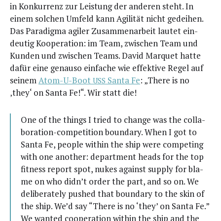
in Kon­kur­renz zur Leis­tung der ande­ren steht. In
einem sol­chen Umfeld kann Agi­li­tät nicht gedei­hen.
Das Para­dig­ma agi­ler Zusam­men­ar­beit lau­tet ein­
deu­tig Koope­ra­ti­on: im Team, zwi­schen Team und
Kun­den und zwi­schen Teams. David Mar­quet hat­te
dafür eine genau­so ein­fa­che wie effek­ti­ve Regel auf
sei­nem
Atom-U-Boot
San­ta Fe
: „The­re is no
USS
‚they‘ on San­ta Fe!“. Wir statt die!
One of the things I tried to chan­ge was the col­la­
bo­ra­ti­on-com­pe­ti­ti­on boun­da­ry. When I got to
San­ta Fe, peo­p­le within the ship were com­pe­ting
with one ano­ther: depart­ment heads for the top
fit­ness report spot, nukes against sup­p­ly for bla­
me on who didn’t order the part, and so on. We
deli­bera­te­ly pushed that boun­da­ry to the skin of
the ship. We’d say “The­re is no ‘they’ on San­ta Fe.”
We wan­ted coope­ra­ti­on within the ship and the