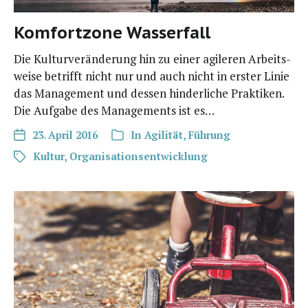
Komfortzone Wasserfall
Die Kul­tur­ver­än­de­rung hin zu einer agi­le­ren Arbeits­
wei­se betrifft nicht nur und auch nicht in ers­ter Linie
das Manage­ment und des­sen hin­der­li­che Prak­ti­ken.
Die Auf­ga­be des Manage­ments ist es…
23. April 2016
In
Agilität
,
Führung
Kultur
,
Organisationsentwicklung