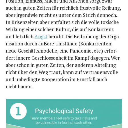
Posi­ti­on, Ein­fluss, Macht und Anse­hen sorgt zwar
auch in guten Zei­ten für reich­lich frust­vol­le Rei­bung,
aber irgend­wie reicht es unter dem Strich den­noch.
In Kri­sen­zei­ten aber ent­fal­tet sich die vol­le toxi­sche
Wir­kung einer sol­chen Kul­tur, die auf Kon­kur­renz
und letzt­lich
Angst
beruht. Die Bedro­hung der Orga­
ni­sa­ti­on durch äuße­re Umstän­de (Kon­kur­ren­ten,
neue Geschäfts­mo­del­le, eine Pan­de­mie, etc.) erfor­
dert inne­re Geschlos­sen­heit im Kampf dage­gen. Wer
aber schon in guten Zei­ten, der ande­ren Abtei­lung
nicht über den Weg traut, kann auf ver­trau­ens­vol­le
und unbe­ding­te Koope­ra­ti­on im Ernst­fall auch
nicht bauen.