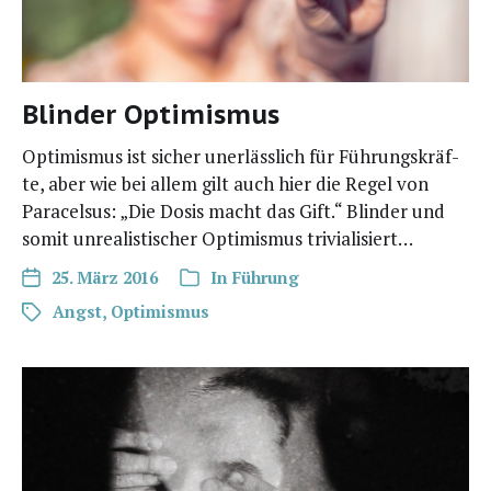
Blinder Optimismus
Opti­mis­mus ist sicher uner­läss­lich für Füh­rungs­kräf­
te, aber wie bei allem gilt auch hier die Regel von
Para­cel­sus: „Die Dosis macht das Gift.“ Blin­der und
somit unrea­lis­ti­scher Opti­mis­mus trivialisiert…
25. März 2016
In
Führung
Angst
,
Optimismus