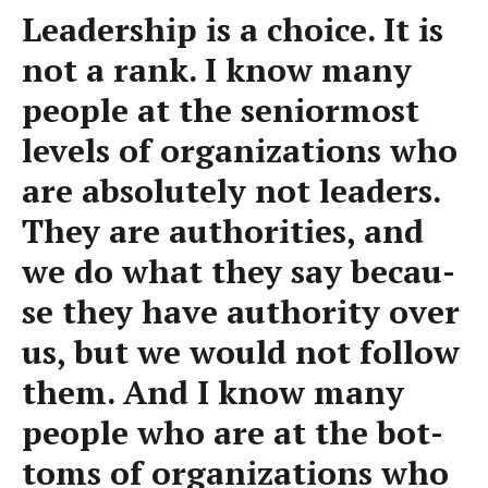
Lea­der­ship is a choice. It is
not a rank. I know many
peo­p­le at the senior­most
levels of orga­niza­ti­ons who
are abso­lut­e­ly not lea­ders.
They are aut­ho­ri­ties, and
we do what they say becau­
se they have aut­ho­ri­ty over
us, but we would not fol­low
them. And I know many
peo­p­le who are at the bot­
toms of orga­niza­ti­ons who