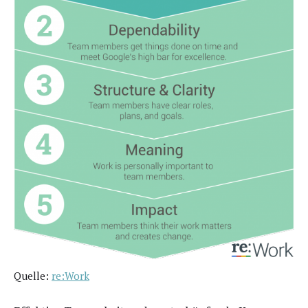
Quel­le:
re:Work