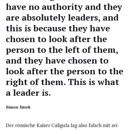
have no aut­ho­ri­ty and they
are abso­lut­e­ly lea­ders, and
this is becau­se they have
cho­sen to look after the
per­son to the left of them,
and they have cho­sen to
look after the per­son to the
right of them. This is what
a lea­der is.
Simon Sinek
Der römi­sche Kai­ser Cali­gu­la lag also falsch mit sei­