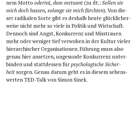
nem Mot­to
oder­int, dum metu­ant
(zu dt.:
Sol­len sie
mich doch has­sen, solan­ge sie mich fürch­ten
). Von die­
ser radi­ka­len Sor­te gibt es des­halb heu­te glück­li­cher­
wei­se nicht mehr so vie­le in Poli­tik und Wirt­schaft.
Den­noch sind Angst, Kon­kur­renz und Miss­trau­en
mehr oder weni­ger tief ver­wo­ben in der Kul­tur vie­ler
hier­ar­chi­scher Orga­ni­sa­tio­nen. Füh­rung muss also
genau hier anset­zen, unge­sun­de Kon­kur­renz unter­
bin­den und statt­des­sen für
psy­cho­lo­gi­sche Sicher­
heit
sor­gen. Genau dar­um geht es in die­sem sehens­
wer­ten TED-Talk von Simon Sinek.