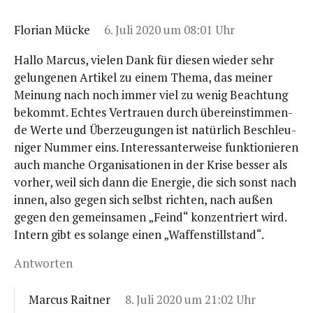
Florian Mücke
6. Juli 2020 um 08:01 Uhr
Hal­lo Mar­cus, vie­len Dank für die­sen wie­der sehr
gelun­ge­nen Arti­kel zu einem The­ma, das mei­ner
Mei­nung nach noch immer viel zu wenig Beach­tung
bekommt. Ech­tes Ver­trau­en durch über­ein­stim­men­
de Wer­te und Über­zeu­gun­gen ist natür­lich Beschleu­
ni­ger Num­mer eins. Inter­es­san­ter­wei­se funk­tio­nie­ren
auch man­che Orga­ni­sa­tio­nen in der Kri­se bes­ser als
vor­her, weil sich dann die Ener­gie, die sich sonst nach
innen, also gegen sich selbst rich­ten, nach außen
gegen den gemein­sa­men „Feind“ kon­zen­triert wird.
Intern gibt es solan­ge einen „Waf­fen­still­stand“.
Antworten
Marcus Raitner
8. Juli 2020 um 21:02 Uhr