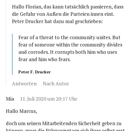
Hal­lo Flo­ri­an, das kann tat­säch­lich pas­sie­ren, dass
die Gefahr von Außen die Par­tei­en innen eint.
Peter Dru­cker hat dazu mal geschrieben:
Fear of a thre­at to the com­mu­ni­ty unites. But
fear of someone within the com­mu­ni­ty divi­des
and cor­ro­des. It cor­rupts both him who uses
fear and him who fears.
Peter F. Drucker
Antworten
Nach Autor
Mia
11. Juli 2020 um 20:17 Uhr
Hal­lo Marcus,
doch um sei­nen Mit­ar­bei­ten­den Sicher­heit geben zu
kön­nen, muss die Füh­rungs­eta­ge sich ihrer selbst erst