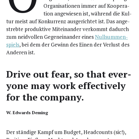
Orga­ni­sa­tio­nen immer auf Koope­ra­
ti­on ange­wie­sen ist, wäh­rend die Kul­
tur meist auf Kon­kur­renz aus­ge­rich­tet ist. Das ange­
streb­te pro­duk­ti­ve Mit­ein­an­der ver­kommt dadurch
zum neid­vol­len Gegen­ein­an­der eines
Null­sum­men­
spiels
, bei dem der Gewinn des Einen der Ver­lust des
Ande­ren ist.
Dri­ve out fear, so that ever­
yo­ne may work effec­tively
for the company.
W. Edwards Deming
Der stän­di­ge Kampf um Bud­get, Head­counts (sic!),