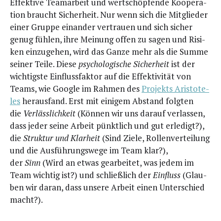
Effek­ti­ve Team­ar­beit und wert­schöp­fen­de Koope­ra­
ti­on braucht Sicher­heit. Nur wenn sich die Mit­glie­der
einer Grup­pe ein­an­der ver­trau­en und sich sicher
genug füh­len, ihre Mei­nung offen zu sagen und Risi­
ken ein­zu­ge­hen, wird das Gan­ze mehr als die Sum­me
sei­ner Tei­le. Die­se
psy­cho­lo­gi­sche Sicher­heit
ist der
wich­tigs­te Ein­fluss­fak­tor auf die Effek­ti­vi­tät von
Teams, wie Goog­le im Rah­men des
Pro­jekts Aris­to­te­
les
her­aus­fand. Erst mit eini­gem Abstand folg­ten
die
Ver­läss­lich­keit
(Kön­nen wir uns dar­auf ver­las­sen,
dass jeder sei­ne Arbeit pünkt­lich und gut erle­digt?),
die
Struk­tur und Klar­heit
(Sind Zie­le, Rol­len­ver­tei­lung
und die Aus­füh­rungs­we­ge im Team klar?),
der
Sinn
(Wird an etwas gear­bei­tet, was jedem im
Team wich­tig ist?) und schließ­lich der
Ein­fluss
(Glau­
ben wir dar­an, dass unse­re Arbeit einen Unter­schied
macht?).