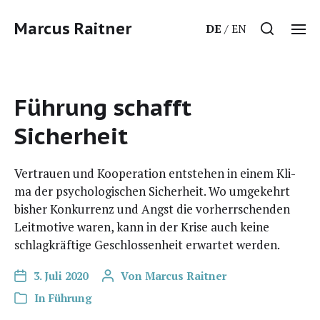
Marcus Raitner
DE
EN
Führung schafft
Sicherheit
Ver­trau­en und Koope­ra­ti­on ent­ste­hen in einem Kli­
ma der psy­cho­lo­gi­schen Sicher­heit. Wo umge­kehrt
bis­her Kon­kur­renz und Angst die vor­herr­schen­den
Leit­mo­ti­ve waren, kann in der Kri­se auch kei­ne
schlag­kräf­ti­ge Geschlos­sen­heit erwar­tet werden.
3. Juli 2020
Von
Marcus Raitner
In
Führung