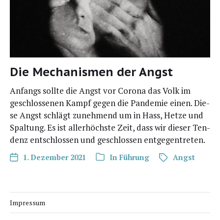
Die Mechanismen der Angst
Anfangs soll­te die Angst vor Coro­na das Volk im
geschlos­se­nen Kampf gegen die Pan­de­mie einen. Die­
se Angst schlägt zuneh­mend um in Hass, Het­ze und
Spal­tung. Es ist aller­höchs­te Zeit, dass wir die­ser Ten­
denz ent­schlos­sen und geschlos­sen entgegentreten.
1. Dezember 2021
In
Führung
Angst
Impressum