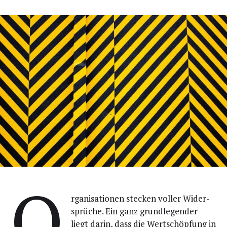
O
rga­ni­sa­tio­nen ste­cken vol­ler Wider­
sprü­che. Ein ganz grund­le­gen­der
liegt dar­in, dass die Wert­schöp­fung in