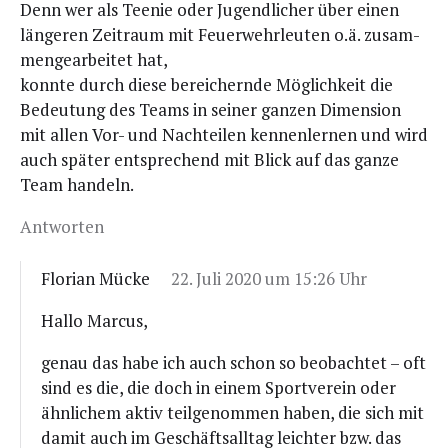
Denn wer als Tee­nie oder Jugend­li­cher über einen
län­ge­ren Zeit­raum mit Feu­er­wehr­leu­ten o.ä. zusam­
men­ge­ar­bei­tet hat,
konn­te durch die­se berei­chern­de Mög­lich­keit die
Bedeu­tung des Teams in sei­ner gan­zen Dimen­si­on
mit allen Vor- und Nach­tei­len ken­nen­ler­nen und wird
auch spä­ter ent­spre­chend mit Blick auf das gan­ze
Team handeln.
Antworten
Florian Mücke
22. Juli 2020 um 15:26 Uhr
Hal­lo Marcus,
genau das habe ich auch schon so beob­ach­tet – oft
sind es die, die doch in einem Sport­ver­ein oder
ähn­li­chem aktiv teil­ge­nom­men haben, die sich mit
damit auch im Geschäfts­all­tag leich­ter bzw. das