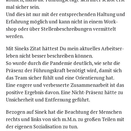
mal sicher sein.
Und dies ist nur mit der ent­spre­chen­den Hal­tung und
Erfah­rung mög­lich und kann nicht in einem Work­
shop oder über Stel­len­be­schrei­bun­gen ver­mit­telt
werden.
Mit Sin­eks Zitat hät­test Du mein aktu­el­les Arbeits­er­
le­ben nicht bes­ser beschrei­ben können.
So wur­de durch die Pan­de­mie deut­lich, wie sehr die
Prä­senz der Füh­rungs­kraft benö­tigt wird, damit sich
das Team sicher fühlt und eine Ori­en­tie­rung hat.
Eine enge­re und ver­bes­ser­te Zusam­men­ar­beit ist das
posi­ti­ve Ergeb­nis davon. Eine Nicht-Prä­senz hät­te zu
Unsi­cher­heit und Ent­fer­nung geführt.
Bezo­gen auf Sinek hat die Beach­tung der Men­schen
rechts und links von sich m.M.n. zu gro­ßen Tei­len mit
der eige­nen Sozia­li­sa­ti­on zu tun.