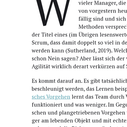
W
vie­ler Mana­ger, di
von vor­ges­tern he
fäl­lig sind und sich
Metho­den ver­spre­c
der Titel eines (im Übri­gen lesens­wer­
Scrum, dass damit dop­pelt so viel in der
wer­den kann (Sut­her­land, 2019). Wel
schon Nein sagen? Aber lässt sich der v
Agi­li­tät wirk­lich der­art ver­kür­zen au
Es kommt dar­auf an. Es gibt tat­säch­lich
beschleu­nigt wer­den, das Ler­nen bei­s
sches Vor­ge­hen
lernt das Team durch V
funk­tio­niert und was weni­ger. Im Gege
schen und plan­ge­trie­be­nen Vor­ge­hen 
ger am leben­den Objekt und mit ech­te