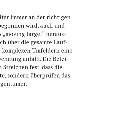
ei­ter immer an der rich­ti­gen
 begon­nen wird, auch und
 „moving tar­get“ her­aus­
t sich über die gesam­te Lauf­
in kom­ple­xen Umfel­dern eine
wen­dung anfällt. Die Betei­
 Strei­chen fest, dass die
te, son­dern über­prü­fen das
eigentümer.