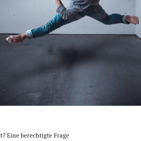
ät? Eine berech­tig­te Fra­ge