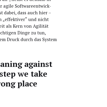
 agi­le Soft­ware­ent­wick­
t dabei, dass auch hier –
 „effek­ti­ver“ und nicht
eit als Kern von Agi­li­tät
rich­ti­gen Din­ge zu tun,
rem Druck durch das Sys­tem
ea­ning against
 step we take
rong place