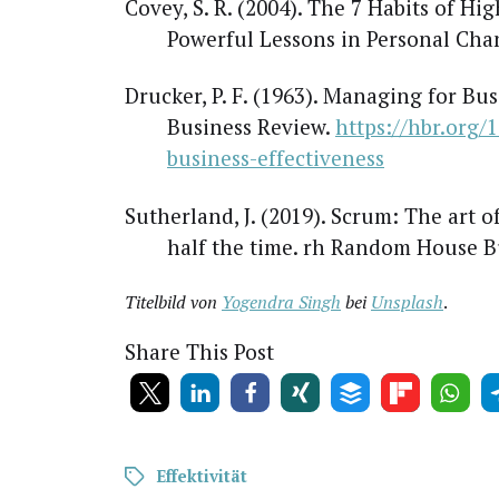
Covey, S. R. (2004). The 7 Habits of High­l
Powerful Les­sons in Per­so­nal Chan
Dru­cker, P. F. (1963). Mana­ging for Busi
Busi­ness Review.
https://hbr.org/
business-effectiveness
Sut­her­land, J. (2019). Scrum: The art 
half the time. rh Ran­dom House B
Titel­bild von
Yogen­dra Singh
bei
Uns­plash
.
Share This Post
Effektivität