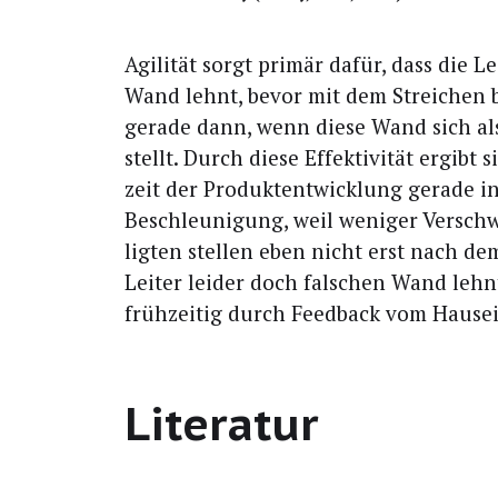
Agi­li­tät sorgt pri­mär dafür, dass die L
Wand lehnt, bevor mit dem Strei­chen
gera­de dann, wenn die­se Wand sich als
stellt. Durch die­se Effek­ti­vi­tät ergib
zeit der Pro­dukt­ent­wick­lung gera­de 
Beschleu­ni­gung, weil weni­ger Ver­sch
lig­ten stel­len eben nicht erst nach dem
Lei­ter lei­der doch fal­schen Wand lehn­
früh­zei­tig durch Feed­back vom Haus
Literatur