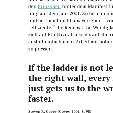
den
Prin­zi­pi­en
hin­ter dem Mani­fest für
lung aus dem Jahr 2001. Zu beach­ten is
und bestimmt nicht aus Ver­se­hen – von
„effi­zi­en­ter“ die Rede ist. Die Wen­dig­k
zielt auf Effek­ti­vi­tät, also dar­auf, die 
anstatt ein­fach mehr Arbeit mit höhe­
zu pressen.
If the lad­der is not l
the right wall, every
just gets us to the w
faster.
Ste­ven R. Covey (Covey, 2004, S. 98)