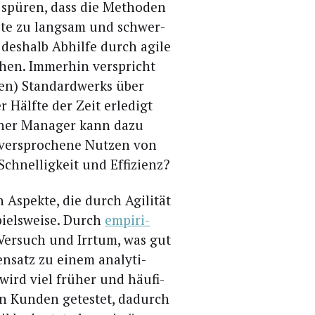
e spü­ren, dass die Metho­den
u­te zu lang­sam und schwer­
 des­halb Abhil­fe durch agi­le
hen. Immer­hin ver­spricht
ten) Stan­dard­werks über
 Hälf­te der Zeit erle­digt
­cher Mana­ger kann dazu
er­spro­che­ne Nut­zen von
f Schnel­lig­keit und Effizienz?
 Aspek­te, die durch Agi­li­tät
piels­wei­se. Durch
empi­ri­
er­such und Irr­tum, was gut
n­satz zu einem ana­ly­ti­
wird viel frü­her und häu­fi­
n Kun­den getes­tet, dadurch