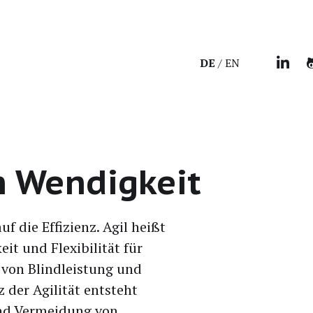
DE
EN
h Wendigkeit
f die Effi­zi­enz. Agil heißt
it und Fle­xi­bi­li­tät für
o von Blind­leis­tung und
z der Agi­li­tät ent­steht
und Ver­mei­dung von