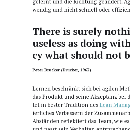
gelernt und die Rich­tung geän­dert. Agi
wen­dig und nicht schnell oder effizien
The­re is sure­ly not­
use­l­ess as doing with 
cy what should not be
Peter Dru­cker (Dru­cker, 1963)
Ler­nen beschränkt sich bei agi­len Me
das Pro­dukt und sei­ne Akzep­tanz bei
tet in bes­ter Tra­di­ti­on des
Lean Manag
ier­li­ches Ver­bes­sern der Zusam­men­ar­b
Abstän­den reflek­tiert das Team, wie es
und passt sein Ver­hal­ten ent­spre­chend