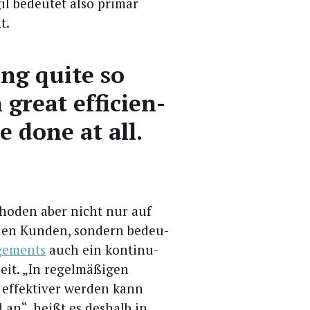
l bedeu­tet also pri­mär
t.
hing quite so
gre­at effi­ci­en­
 done at all.
tho­den aber nicht nur auf
 den Kun­den, son­dern bedeu­
e­ments
auch ein kon­ti­nu­
eit. „In regel­mä­ßi­gen
 effek­ti­ver wer­den kann
 an“, heißt es des­halb in