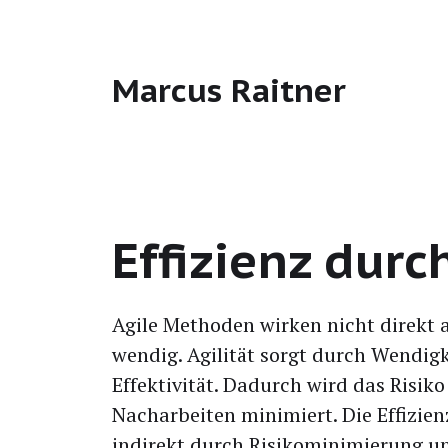
Marcus Raitner
Effizienz durc
Agi­le Metho­den wir­ken nicht direkt au
wen­dig. Agi­li­tät sorgt durch Wen­dig­ke
Effek­ti­vi­tät. Dadurch wird das Risi­k
Nach­ar­bei­ten mini­miert. Die Effi­zi­en
indi­rekt durch Risi­ko­mi­ni­mie­rung 