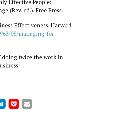
y Effec­ti­ve Peo­p­le:
­ge (Rev. ed.). Free Press.
­ness Effec­ti­ve­ness. Har­vard
1963/05/managing-for-
of doing twice the work in
usiness.