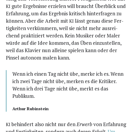
gute Ergeb­nis­se erzie­len will braucht Über­blick und
KI
Erfah­rung, um das Ergeb­nis kri­tisch hin­ter­fra­gen zu
kön­nen. Aber die Arbeit mit
lässt genau die­se Fer­
KI
tig­kei­ten ver­küm­mern, weil sie nicht mehr aus­rei­
chend prak­ti­ziert wer­den. Kein Musi­ker oder Maler
wür­de auf die Idee kom­men, das Üben ein­zu­stel­len,
weil das Kla­vier nun allei­ne spie­len kann oder der
Pin­sel auto­nom malen kann.
Wenn ich einen Tag nicht übe, mer­ke ich es. Wenn
ich zwei Tage nicht übe, mer­ken es die Kri­ti­ker.
Wenn ich drei Tage nicht übe, merkt es das
Publikum.
Arthur Rubin­stein
behin­dert also nicht nur den
Erwerb
von Erfah­rung
KI
und Fer­tig­kei­ten, son­dern auch deren
Erhalt
.
Um