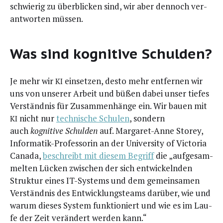
schwie­rig zu über­bli­cken sind, wir aber den­noch ver­
ant­wor­ten müssen.
Was sind kognitive Schulden?
Je mehr wir
ein­set­zen, des­to mehr ent­fer­nen wir
KI
uns von unse­rer Arbeit und büßen dabei unser tie­fes
Ver­ständ­nis für Zusam­men­hän­ge ein. Wir bau­en mit
nicht nur
tech­ni­sche Schu­len
, son­dern
KI
auch
kogni­ti­ve Schul­den
auf. Mar­ga­ret-Anne Storey,
Infor­ma­tik-Pro­fes­so­rin an der Uni­ver­si­ty of Vic­to­ria
Cana­da,
beschreibt mit die­sem Begriff
die „auf­ge­sam­
mel­ten Lücken zwi­schen der sich ent­wi­ckeln­den
Struk­tur eines IT-Sys­tems und dem gemein­sa­men
Ver­ständ­nis des Ent­wick­lungs­teams dar­über, wie und
war­um die­ses Sys­tem funk­tio­niert und wie es im Lau­
fe der Zeit ver­än­dert wer­den kann.“