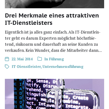
Drei Merkmale eines attraktiven
IT-Dienstleisters
Eigent­lich ist ja alles ganz ein­fach. Als IT-Diens­t­­leis­­
ter geht es dar­um Exper­ten mög­lichst höchst­bie­
tend, risi­ko­arm und dau­er­haft an sei­ne Kun­den zu
ver­kau­fen. Kein Wun­der, dass die Mit­ar­bei­ter dann…
22. Mai 2014
In
Führung
IT-Dienstleister
,
Unternehmensführung