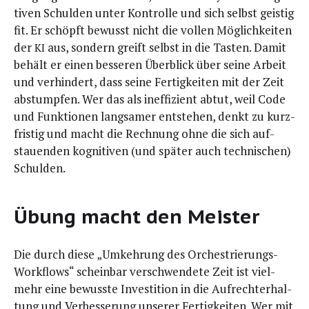
ti­ven Schul­den unter Kon­trol­le und sich selbst geis­tig
fit. Er schöpft bewusst nicht die vol­len Mög­lich­kei­ten
der
aus, son­dern greift selbst in die Tas­ten. Damit
KI
behält er einen bes­se­ren Über­blick über sei­ne Arbeit
und ver­hin­dert, dass sei­ne Fer­tig­kei­ten mit der Zeit
abstump­fen. Wer das als inef­fi­zi­ent abtut, weil Code
und Funk­tio­nen lang­sa­mer ent­ste­hen, denkt zu kurz­
fris­tig und macht die Rech­nung ohne die sich auf­
stau­en­den kogni­ti­ven (und spä­ter auch tech­ni­schen)
Schulden.
Übung macht den Meister
Die durch die­se „Umkeh­rung des Orches­trie­rungs-
Work­flows“ schein­bar ver­schwen­de­te Zeit ist viel­
mehr eine bewuss­te Inves­ti­ti­on in die Auf­recht­erhal­
tung und Ver­bes­se­rung unse­rer Fer­tig­kei­ten. Wer mit