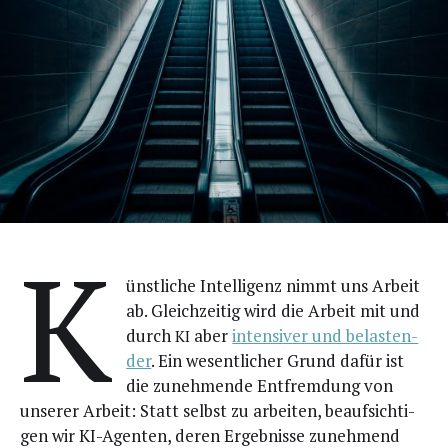
K
ünst­li­che Intel­li­genz nimmt uns Arbeit
ab. Gleich­zei­tig wird die Arbeit mit und
durch
aber
inten­si­ver und belas­ten­
KI
der
. Ein wesent­li­cher Grund dafür ist
die zuneh­men­de Ent­frem­dung von
unse­rer Arbeit: Statt selbst zu arbei­ten, beauf­sich­ti­
gen wir KI-Agen­ten, deren Ergeb­nis­se zuneh­mend