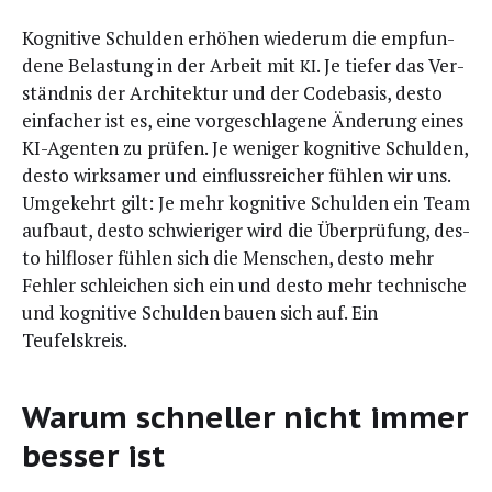
Kogni­ti­ve Schul­den erhö­hen wie­der­um die emp­fun­
de­ne Belas­tung in der Arbeit mit
. Je tie­fer das Ver­
KI
ständ­nis der Archi­tek­tur und der Code­ba­sis, des­to
ein­fa­cher ist es, eine vor­ge­schla­ge­ne Ände­rung eines
KI-Agen­ten zu prü­fen. Je weni­ger kogni­ti­ve Schul­den,
des­to wirk­sa­mer und ein­fluss­rei­cher füh­len wir uns.
Umge­kehrt gilt: Je mehr kogni­ti­ve Schul­den ein Team
auf­baut, des­to schwie­ri­ger wird die Über­prü­fung, des­
to hilf­lo­ser füh­len sich die Men­schen, des­to mehr
Feh­ler schlei­chen sich ein und des­to mehr tech­ni­sche
und kogni­ti­ve Schul­den bau­en sich auf. Ein
Teufelskreis.
Warum schneller nicht immer
besser ist