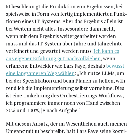
beschleu­nigt die Pro­duk­ti­on von Ergeb­nis­sen, bei­
KI
spiels­wei­se in Form von fer­tig imple­men­tier­ten Funk­
tio­nen eines IT-Sys­tems. Aber das Ergeb­nis allein ist
bei Wei­tem nicht alles. Ins­be­son­de­re dann nicht,
wenn mit dem Ergeb­nis wei­ter­ge­ar­bei­tet wer­den
muss und das IT-Sys­tem über Jah­re und Jahr­zehn­te
ver­fei­nert und gewar­tet wer­den muss.
Ich kann es
aus eige­ner Erfah­rung gut nach­voll­zie­hen
, wenn
erfah­re­ne Ent­wick­ler wie Lars Faye, des­halb
bewusst
eine lang­sa­me­ren Weg wäh­len
: „Ich nut­ze LLMs, um
bei der Spe­zi­fi­ka­ti­on und beim Pla­nen zu hel­fen, wäh­
rend ich die Imple­men­tie­rung selbst vor­neh­me. Dies
ist eine Umkeh­rung des Orches­trie­rungs-Work­flows;
ich pro­gram­mie­re immer noch von Hand zwi­schen
20% und 100%, je nach Aufgabe.“
Mit die­sem Ansatz, der im Wesent­li­chen auch mei­nen
Umgang mit
beschreibt, hält Lars Faye sei­ne kogni­
KI