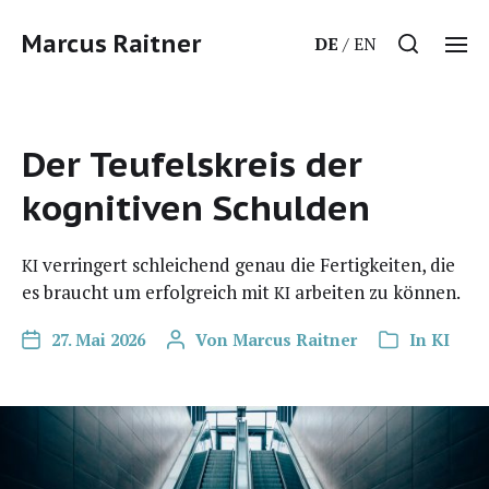
Marcus Raitner
DE
EN
Der Teufelskreis der
kognitiven Schulden
ver­rin­gert schlei­chend genau die Fer­tig­kei­ten, die
KI
es braucht um erfolg­reich mit
arbei­ten zu können.
KI
27. Mai 2026
Von
Marcus Raitner
In
KI