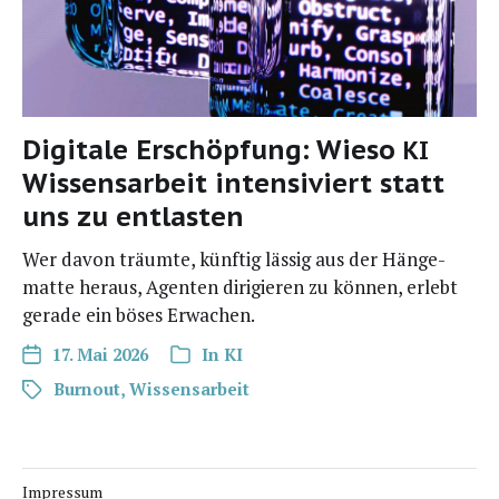
Digitale Erschöpfung: Wieso
KI
Wissensarbeit intensiviert statt
uns zu entlasten
Wer davon träum­te, künf­tig läs­sig aus der Hän­ge­
mat­te her­aus, Agen­ten diri­gie­ren zu kön­nen, erlebt
gera­de ein böses Erwachen.
17. Mai 2026
In
KI
Burnout
,
Wissensarbeit
Impressum