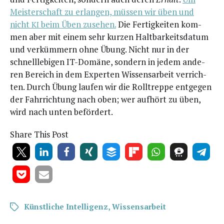
Meis­ter­schaft zu erlan­gen, müs­sen wir üben und
nicht
beim Üben zuse­hen.
Die Fer­tig­kei­ten kom­
KI
men aber mit einem sehr kur­zen Halt­bar­keits­da­tum
und ver­küm­mern ohne Übung. Nicht nur in der
schnell­le­bi­gen IT-Domä­ne, son­dern in jedem ande­
ren Bereich in dem Exper­ten Wis­sens­ar­beit ver­rich­
ten. Durch Übung lau­fen wir die Roll­trep­pe ent­ge­gen
der Fahr­rich­tung nach oben; wer auf­hört zu üben,
wird nach unten befördert.
Share This Post
Künstliche Intelligenz
,
Wissensarbeit