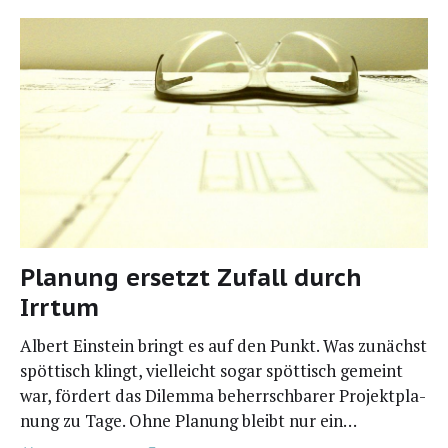
Planung ersetzt Zufall durch
Irrtum
Albert Ein­stein bringt es auf den Punkt. Was zunächst
spöt­tisch klingt, viel­leicht sogar spöt­tisch gemeint
war, för­dert das Dilem­ma beherrsch­ba­rer Pro­jekt­pla­
nung zu Tage. Ohne Pla­nung bleibt nur ein…