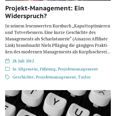
Projekt-Management: Ein
Widerspruch?
In sei­nem lesens­wer­ten Kurs­buch „Kaput­t­op­ti­mie­ren
und Tot­ver­bes­sern. Eine kur­ze Geschich­te des
Manage­ments als Schar­la­ta­ne­rie“ (Ama­zon Affi­lia­te
Link) brand­markt Niels Pflä­ging die gän­gi­gen Prak­ti­
ken des moder­nen Manage­ments als Kurpfuscherei…
28. Juli 2012
In
Allgemein
,
Führung
,
Projektmanagement
Geschichte
,
Projektmanagement
,
Taylor