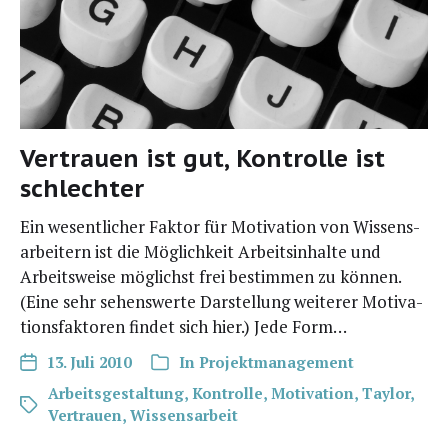
Vertrauen ist gut, Kontrolle ist
schlechter
Ein wesent­li­cher Fak­tor für Moti­va­ti­on von Wis­sens­
ar­bei­tern ist die Mög­lich­keit Arbeits­in­hal­te und
Arbeits­wei­se mög­lichst frei bestim­men zu kön­nen.
(Eine sehr sehens­wer­te Dar­stel­lung wei­te­rer Moti­va­
ti­ons­fak­to­ren fin­det sich hier.) Jede Form…
13. Juli 2010
In
Projektmanagement
Arbeitsgestaltung
,
Kontrolle
,
Motivation
,
Taylor
,
Vertrauen
,
Wissensarbeit