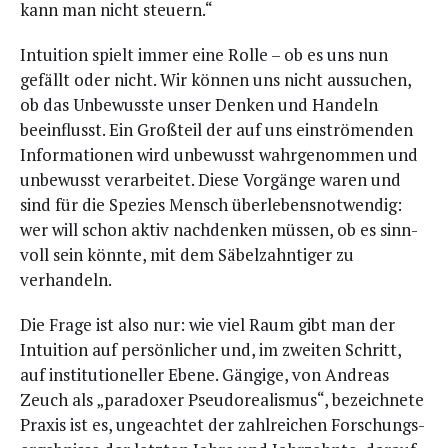
kann man nicht steuern.“
Intui­ti­on spielt immer eine Rol­le – ob es uns nun
gefällt oder nicht. Wir kön­nen uns nicht aus­su­chen,
ob das Unbe­wuss­te unser Den­ken und Han­deln
beein­flusst. Ein Groß­teil der auf uns ein­strö­men­den
Infor­ma­tio­nen wird unbe­wusst wahr­ge­nom­men und
unbe­wusst ver­ar­bei­tet. Die­se Vor­gän­ge waren und
sind für die Spe­zi­es Mensch über­le­bens­not­wen­dig:
wer will schon aktiv nach­den­ken müs­sen, ob es sinn­
voll sein könn­te, mit dem Säbel­zahn­ti­ger zu
verhandeln.
Die Fra­ge ist also nur: wie viel Raum gibt man der
Intui­ti­on auf per­sön­li­cher und, im zwei­ten Schritt,
auf insti­tu­tio­nel­ler Ebe­ne. Gän­gi­ge, von Andre­as
Zeuch als „para­do­xer Pseu­do­rea­lis­mus“, bezeich­ne­te
Pra­xis ist es, unge­ach­tet der zahl­rei­chen For­schungs­