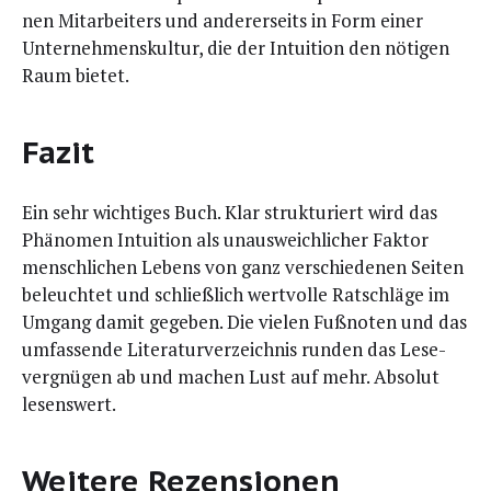
nen Mit­ar­bei­ters und ande­rer­seits in Form einer
Unter­neh­mens­kul­tur, die der Intui­ti­on den nöti­gen
Raum bietet.
Fazit
Ein sehr wich­ti­ges Buch. Klar struk­tu­riert wird das
Phä­no­men Intui­ti­on als unaus­weich­li­cher Fak­tor
mensch­li­chen Lebens von ganz ver­schie­de­nen Sei­ten
beleuch­tet und schließ­lich wert­vol­le Rat­schlä­ge im
Umgang damit gege­ben. Die vie­len Fuß­no­ten und das
umfas­sen­de Lite­ra­tur­ver­zeich­nis run­den das Lese­
ver­gnü­gen ab und machen Lust auf mehr. Abso­lut
lesenswert.
Weitere Rezensionen