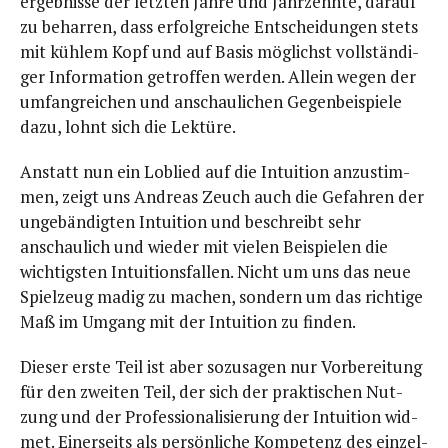
er­geb­nis­se der letz­ten Jah­re und Jahr­zehn­te, dar­auf
zu behar­ren, dass erfolg­rei­che Ent­schei­dun­gen stets
mit küh­lem Kopf und auf Basis mög­lichst voll­stän­di­
ger Infor­ma­ti­on getrof­fen wer­den. Allein wegen der
umfang­rei­chen und anschau­li­chen Gegen­bei­spie­le
dazu, lohnt sich die Lektüre.
Anstatt nun ein Lob­lied auf die Intui­ti­on anzu­stim­
men, zeigt uns Andre­as Zeuch auch die Gefah­ren der
unge­bän­dig­ten Intui­ti­on und beschreibt sehr
anschau­lich und wie­der mit vie­len Bei­spie­len die
wich­tigs­ten Intui­ti­ons­fal­len. Nicht um uns das neue
Spiel­zeug madig zu machen, son­dern um das rich­ti­ge
Maß im Umgang mit der Intui­ti­on zu finden.
Die­ser ers­te Teil ist aber sozu­sa­gen nur Vor­be­rei­tung
für den zwei­ten Teil, der sich der prak­ti­schen Nut­
zung und der Pro­fes­sio­na­li­sie­rung der Intui­ti­on wid­
met. Einer­seits als per­sön­li­che Kom­pe­tenz des ein­zel­