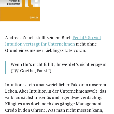
Andre­as Zeuch stellt sei­nem Buch
Feel it!: So viel
Intui­ti­on ver­trägt Ihr Unter­neh­men
nicht ohne
Grund eines mei­ner Lieb­lings­zi­ta­te voran:
Wenn Ihr’s nicht fühlt, ihr werdet’s nicht erja­gen!
(J.W. Goe­the, Faust I)
Intui­ti­on ist ein unaus­weich­li­cher Fak­tor in unse­rem
Leben. Aber Intui­ti­on in der Unter­neh­mens­welt: das
wirkt zunächst unse­ri­ös und irgend­wie ver­däch­tig.
Klingt es uns doch noch das gän­gi­ge Manage­ment-
Cre­do in den Ohren: „Was man nicht mes­sen kann,