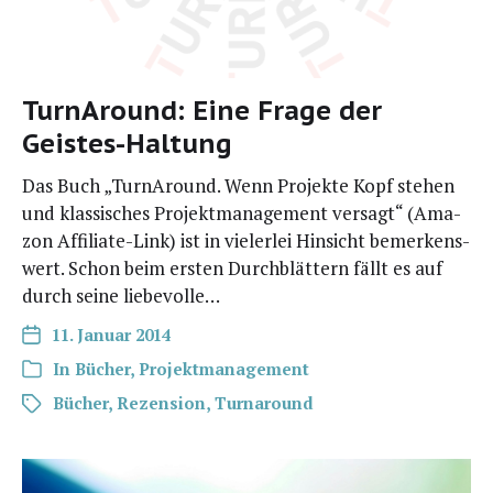
TurnAround: Eine Frage der
Geistes-Haltung
Das Buch „Tur­n­Around. Wenn Pro­jek­te Kopf ste­hen
und klas­si­sches Pro­jekt­ma­nage­ment ver­sagt“ (Ama­
zon Affi­­lia­­te-Link) ist in vie­ler­lei Hin­sicht bemer­kens­
wert. Schon beim ers­ten Durch­blät­tern fällt es auf
durch sei­ne liebevolle…
11. Januar 2014
In
Bücher
,
Projektmanagement
Bücher
,
Rezension
,
Turnaround