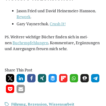
Jason Fried und David Hei­ne­mei­er-Hans­son.
Rework
.
Gary Vay­nerch­uk.
Crush It!
. Wei­te­re wich­ti­ge Bücher fin­den sich in mei­
PS
nen
Buch­emp­feh­lun­gen
. Kom­men­ta­re, Ergän­zun­gen
und Anre­gun­gen freu­en mich sehr.
Share This Post
Führung
,
Rezension
,
Wissensarbeit