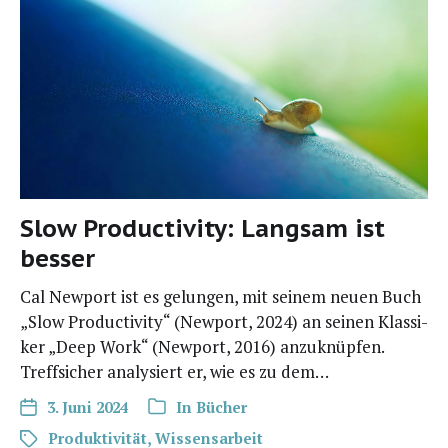
Slow Productivity: Langsam ist
besser
Cal New­port ist es gelun­gen, mit sei­nem neu­en Buch
„Slow Pro­duc­ti­vi­ty“ (New­port, 2024) an sei­nen Klas­si­
ker „Deep Work“ (New­port, 2016) anzu­knüp­fen.
Treff­si­cher ana­ly­siert er, wie es zu dem…
3. Juni 2024
In
Bücher
Produktivität
,
Wissensarbeit