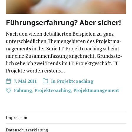
Führungserfahrung? Aber sicher!
Nach den vie­len detail­lier­ten Bei­spie­len zu ganz
unter­schied­li­chen The­men­ge­bie­ten des Pro­jekt­ma­
nage­ments in der Serie IT-Pro­­jek­t­­co­a­ching scheint
mir eine Zusam­men­fas­sung ange­bracht. Grund­sätz­
lich sehe ich zwei Trends im IT-Pro­­jek­t­­ge­­schäft. IT-
Pro­­jek­­te wer­den erstens…
7. Mai 2011
In
Projektcoaching
Führung
,
Projektcoaching
,
Projektmanagement
Impressum
Datenschutzerklärung