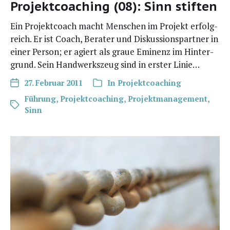
Projektcoaching (08): Sinn stiften
Ein Pro­jekt­coach macht Men­schen im Pro­jekt erfolg­
reich. Er ist Coach, Bera­ter und Dis­kus­si­ons­part­ner in
einer Per­son; er agiert als graue Emi­nenz im Hin­ter­
grund. Sein Hand­werks­zeug sind in ers­ter Linie…
27. Februar 2011
In
Projektcoaching
Führung
,
Projektcoaching
,
Projektmanagement
,
Sinn