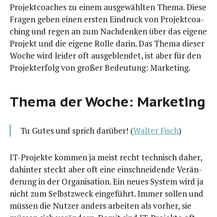
Pro­jekt­coa­ches zu einem aus­ge­wähl­ten The­ma. Die­se
Fra­gen geben einen ers­ten Ein­druck von Pro­jekt­coa­
ching und regen an zum Nach­den­ken über das eige­ne
Pro­jekt und die eige­ne Rol­le dar­in. Das The­ma die­ser
Woche wird lei­der oft aus­ge­blen­det, ist aber für den
Pro­jekt­er­folg von gro­ßer Bedeu­tung: Marketing.
Thema der Woche: Marketing
Tu Gutes und sprich dar­über! (
Wal­ter Fisch
)
IT-Pro­jek­te kom­men ja meist recht tech­nisch daher,
dahin­ter steckt aber oft eine ein­schnei­den­de Ver­än­
de­rung in der Orga­ni­sa­ti­on. Ein neu­es Sys­tem wird ja
nicht zum Selbst­zweck ein­ge­führt. Immer sol­len und
müs­sen die Nut­zer anders arbei­ten als vor­her, sie