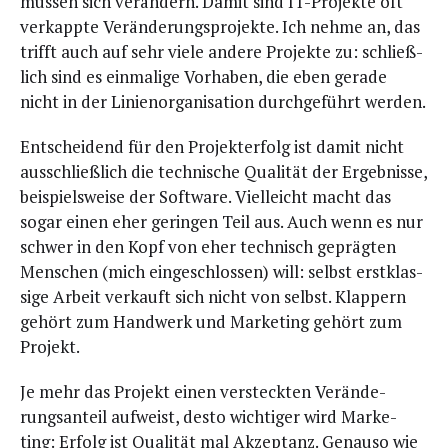
müs­sen sich ver­än­dern. Damit sind IT-Pro­jek­te oft
ver­kapp­te Ver­än­de­rungs­pro­jek­te. Ich neh­me an, das
trifft auch auf sehr vie­le ande­re Pro­jek­te zu: schließ­
lich sind es ein­ma­li­ge Vor­ha­ben, die eben gera­de
nicht in der Lini­en­or­ga­ni­sa­ti­on durch­ge­führt werden.
Ent­schei­dend für den Pro­jekt­er­folg ist damit nicht
aus­schließ­lich die tech­ni­sche Qua­li­tät der Ergeb­nis­se,
bei­spiels­wei­se der Soft­ware. Viel­leicht macht das
sogar einen eher gerin­gen Teil aus. Auch wenn es nur
schwer in den Kopf von eher tech­nisch gepräg­ten
Men­schen (mich ein­ge­schlos­sen) will: selbst erst­klas­
si­ge Arbeit ver­kauft sich nicht von selbst. Klap­pern
gehört zum Hand­werk und Mar­ke­ting gehört zum
Projekt.
Je mehr das Pro­jekt einen ver­steck­ten Ver­än­de­
rungs­an­teil auf­weist, des­to wich­ti­ger wird Mar­ke­
ting: Erfolg ist Qua­li­tät mal Akzep­tanz. Genau­so wie