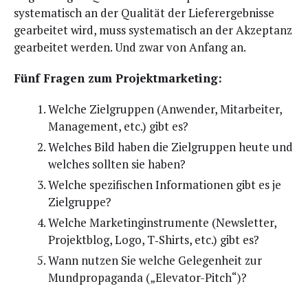
sys­te­ma­tisch an der Qua­li­tät der Lie­fer­ergeb­nis­se
gear­bei­tet wird, muss sys­te­ma­tisch an der Akzep­tanz
gear­bei­tet wer­den. Und zwar von Anfang an.
Fünf Fra­gen zum Projektmarketing:
Wel­che Ziel­grup­pen (Anwen­der, Mit­ar­bei­ter,
Manage­ment, etc.) gibt es?
Wel­ches Bild haben die Ziel­grup­pen heu­te und
wel­ches soll­ten sie haben?
Wel­che spe­zi­fi­schen Infor­ma­tio­nen gibt es je
Zielgruppe?
Wel­che Mar­ke­ting­in­stru­men­te (News­let­ter,
Pro­jekt­blog, Logo, T‑Shirts, etc.) gibt es?
Wann nut­zen Sie wel­che Gele­gen­heit zur
Mund­pro­pa­gan­da („Ele­va­tor-Pitch“)?