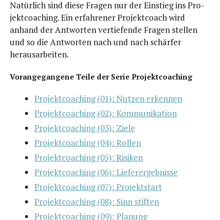
Natür­lich sind die­se Fra­gen nur der Ein­stieg ins Pro­
jekt­coa­ching. Ein erfah­re­ner Pro­jekt­coach wird
anhand der Ant­wor­ten ver­tie­fen­de Fra­gen stel­len
und so die Ant­wor­ten nach und nach schär­fer
herausarbeiten.
Vor­an­ge­gan­ge­ne Tei­le der Serie Projektcoaching
Pro­jekt­coa­ching (01): Nut­zen erkennen
Pro­jekt­coa­ching (02): Kommunikation
Pro­jekt­coa­ching (03): Ziele
Pro­jekt­coa­ching (04): Rollen
Pro­jekt­coa­ching (05): Risiken
Pro­jekt­coa­ching (06): Lieferergebnisse
Pro­jekt­coa­ching (07): Projektstart
Pro­jekt­coa­ching (08): Sinn stiften
Pro­jekt­coa­ching (09): Planung