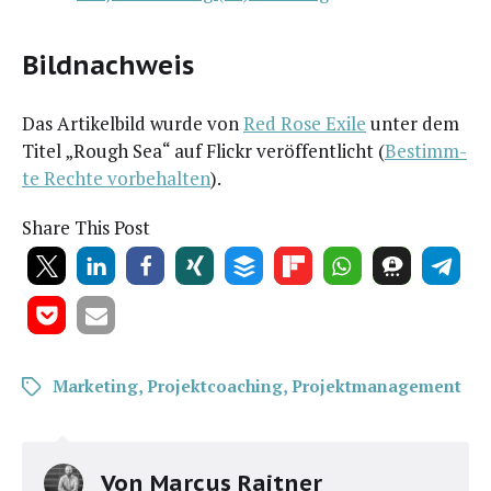
Bildnachweis
Das Arti­kel­bild wur­de von
Red Rose Exi­le
unter dem
Titel „Rough Sea“ auf Flickr ver­öf­fent­licht (
Bestimm­
te Rech­te vor­be­hal­ten
).
Share This Post
Marketing
,
Projektcoaching
,
Projektmanagement
Von
Marcus Raitner