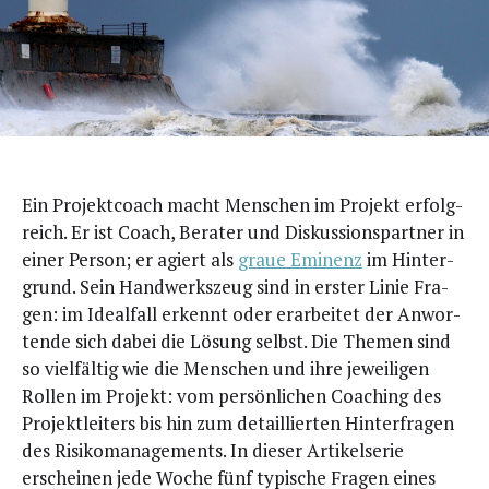
Ein Pro­jekt­coach macht Men­schen im Pro­jekt erfolg­
reich. Er ist Coach, Bera­ter und Dis­kus­si­ons­part­ner in
einer Per­son; er agiert als
graue Emi­nenz
im Hin­ter­
grund. Sein Hand­werks­zeug sind in ers­ter Linie Fra­
gen: im Ide­al­fall erkennt oder erar­bei­tet der Anwor­
ten­de sich dabei die Lösung selbst. Die The­men sind
so viel­fäl­tig wie die Men­schen und ihre jewei­li­gen
Rol­len im Pro­jekt: vom per­sön­li­chen Coa­ching des
Pro­jekt­lei­ters bis hin zum detail­lier­ten Hin­ter­fra­gen
des Risi­ko­ma­nage­ments. In die­ser Arti­kel­se­rie
erschei­nen jede Woche fünf typi­sche Fra­gen eines