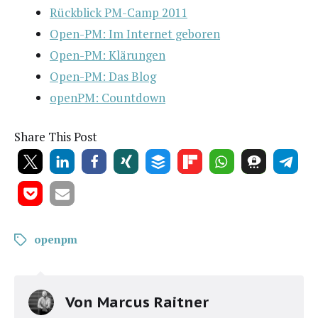
Rück­blick PM-Camp 2011
Open-PM: Im Inter­net geboren
Open-PM: Klä­run­gen
Open-PM: Das Blog
openPM: Count­down
Share This Post
openpm
Von
Marcus Raitner