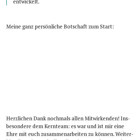
entwickelt.
Mei­ne ganz per­sön­li­che Bot­schaft zum Start:
Herz­li­chen Dank noch­mals allen Mit­wir­ken­den! Ins­
be­son­de­re dem Kern­team: es war und ist mir eine
Ehre mit euch zusam­men­ar­bei­ten zu kön­nen. Wei­ter­