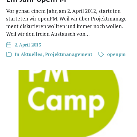
Vor genau einem Jahr, am 2. April 2012, star­te­ten
star­te­ten wir openPM. Weil wir über Pro­jekt­ma­nage­
ment dis­ku­tie­ren woll­ten und immer noch wol­len.
Weil wir den frei­en Aus­tausch von…
2. April 2013
In
Aktuelles
,
Projektmanagement
openpm