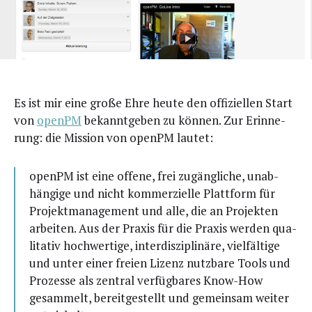
Es ist mir eine gro­ße Ehre heu­te den offi­zi­el­len Start
von
openPM
bekannt­ge­ben zu kön­nen. Zur Erin­ne­
rung: die Mis­si­on von openPM lautet:
openPM ist eine offe­ne, frei zugäng­li­che, unab­
hän­gi­ge und nicht kom­mer­zi­el­le Platt­form für
Pro­jekt­ma­nage­ment und alle, die an Pro­jek­ten
arbei­ten. Aus der Pra­xis für die Pra­xis wer­den qua­
li­ta­tiv hoch­wer­ti­ge, inter­dis­zi­pli­nä­re, viel­fäl­ti­ge
und unter einer frei­en Lizenz nutz­ba­re Tools und
Pro­zes­se als zen­tral ver­füg­ba­res Know-How
gesam­melt, bereit­ge­stellt und gemein­sam wei­ter