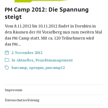
Camp 2012: Die Spannung
PM
steigt
Vom 8.11.2012 bis 10.11.2012 fin­det in Dorn­birn in
den Räu­men der
Vor­arl­berg nun zum zwei­ten Mal
FH
das
Camp statt. Mit ca. 120 Teil­neh­mern wird
PM
das
…
PM
2. November 2012
In
Aktuelles
,
Projektmanagement
barcamp
,
openpm
,
pmcamp12
Impressum
Datenschutzerklärung