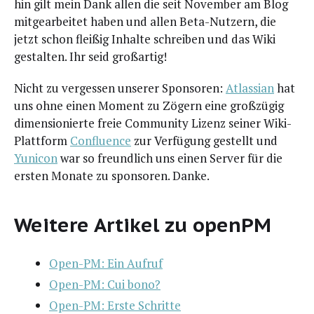
hin gilt mein Dank allen die seit Novem­ber am Blog
mit­ge­ar­bei­tet haben und allen Beta-Nut­zern, die
jetzt schon flei­ßig Inhal­te schrei­ben und das Wiki
gestal­ten. Ihr seid großartig!
Nicht zu ver­ges­sen unse­rer Spon­so­ren:
Atlas­si­an
hat
uns ohne einen Moment zu Zögern eine groß­zü­gig
dimen­sio­nier­te freie Com­mu­ni­ty Lizenz sei­ner Wiki-
Platt­form
Con­fluence
zur Ver­fü­gung gestellt und
Yuni­con
war so freund­lich uns einen Ser­ver für die
ers­ten Mona­te zu spon­so­ren. Danke.
Weitere Artikel zu openPM
Open-PM: Ein Aufruf
Open-PM: Cui bono?
Open-PM: Ers­te Schritte