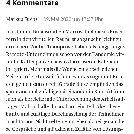
4 Kommentare
Markus Fuchs
29. Mai 2020 um 17:57 Uhr
Ich stim­me Dir abso­lut zu Mar­cus. Und die­ses Erwei­
tern in den vir­tu­el­len Raum ist sogar sehr leicht zu
errei­chen. Wir bei Team­pro­ve haben als lang­jäh­ri­ges
Remo­te-Unter­neh­men schon vor der Pan­de­mie vir­
tu­el­le Kaf­fee­pau­sen bewusst in unse­ren Kalen­der
inte­griert. Mehr­mals die Woche zu ver­schie­de­nen
Zei­ten. In letz­ter Zeit füh­ren wir das sogar mit Kun­
den gemein­sam durch. Gera­de die­se emp­fin­den das
spon­ta­ne und zufäl­li­ge mit­ein­an­der in Kon­takt kom­
men als berei­chern­de Unter­bre­chung des Arbeits­all­
ta­ges. Mal sind alle da, mal nur ein Teil. Aber die­se
bun­te und zufäl­li­ge Durch­mi­schung der Teil­neh­mer
macht’s aus. Nicht sel­ten ent­ste­hen dabei genau die­
se Gesprä­che und glück­li­chen Zufäl­le von Lösungs­