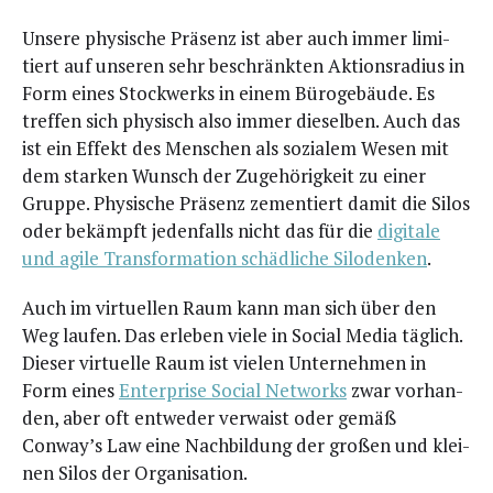
Unse­re phy­si­sche Prä­senz ist aber auch immer limi­
tiert auf unse­ren sehr beschränk­ten Akti­ons­ra­di­us in
Form eines Stock­werks in einem Büro­ge­bäu­de. Es
tref­fen sich phy­sisch also immer die­sel­ben. Auch das
ist ein Effekt des Men­schen als sozia­lem Wesen mit
dem star­ken Wunsch der Zuge­hö­rig­keit zu einer
Grup­pe. Phy­si­sche Prä­senz zemen­tiert damit die Silos
oder bekämpft jeden­falls nicht das für die
digi­ta­le
und agi­le Trans­for­ma­ti­on schäd­li­che Silo­den­ken
.
Auch im vir­tu­el­len Raum kann man sich über den
Weg lau­fen. Das erle­ben vie­le in Social Media täg­lich.
Die­ser vir­tu­el­le Raum ist vie­len Unter­neh­men in
Form eines
Enter­pri­se Social Net­works
zwar vor­han­
den, aber oft ent­we­der ver­waist oder gemäß
Conway’s Law eine Nach­bil­dung der gro­ßen und klei­
nen Silos der Organisation.