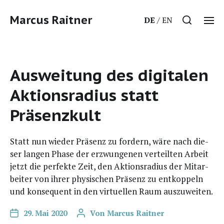
Marcus Raitner
DE
EN
Ausweitung des digitalen
Aktionsradius statt
Präsenzkult
Statt nun wie­der Prä­senz zu for­dern, wäre nach die­
ser lan­gen Pha­se der erzwun­ge­nen ver­teil­ten Arbeit
jetzt die per­fek­te Zeit, den Akti­ons­ra­di­us der Mit­ar­
bei­ter von ihrer phy­si­schen Prä­senz zu ent­kop­peln
und kon­se­quent in den vir­tu­el­len Raum auszuweiten.
29. Mai 2020
Von
Marcus Raitner