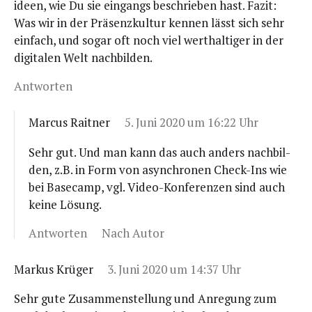
ideen, wie Du sie ein­gangs beschrie­ben hast. Fazit:
Was wir in der Prä­senz­kul­tur ken­nen lässt sich sehr
ein­fach, und sogar oft noch viel wert­hal­ti­ger in der
digi­ta­len Welt nachbilden.
Antworten
Marcus Raitner
5. Juni 2020 um 16:22 Uhr
Sehr gut. Und man kann das auch anders nach­bil­
den, z.B. in Form von asyn­chro­nen Check-Ins wie
bei Base­camp, vgl. Video-Kon­fe­ren­zen sind auch
kei­ne Lösung.
Antworten
Nach Autor
Markus Krüger
3. Juni 2020 um 14:37 Uhr
Sehr gute Zusam­men­stel­lung und Anre­gung zum