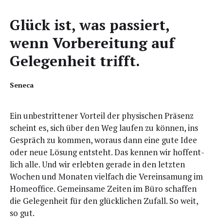
Glück ist, was pas­siert,
wenn Vor­be­rei­tung auf
Gele­gen­heit trifft.
Sene­ca
Ein unbe­strit­te­ner Vor­teil der phy­si­schen Prä­senz
scheint es, sich über den Weg lau­fen zu kön­nen, ins
Gespräch zu kom­men, wor­aus dann eine gute Idee
oder neue Lösung ent­steht. Das ken­nen wir hof­fent­
lich alle. Und wir erleb­ten gera­de in den letz­ten
Wochen und Mona­ten viel­fach die Ver­ein­sa­mung im
Home­of­fice. Gemein­sa­me Zei­ten im Büro schaf­fen
die Gele­gen­heit für den glück­li­chen Zufall. So weit,
so gut.