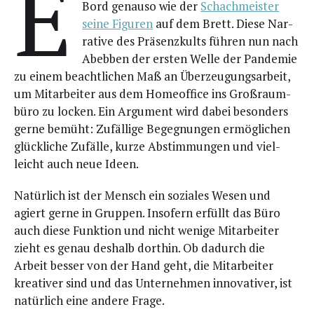
E
Bord genau­so wie der
Schach­meis­ter
sei­ne Figu­ren
auf dem Brett. Die­se Nar­
ra­ti­ve des Prä­senz­kults füh­ren nun nach
Abeb­ben der ers­ten Wel­le der Pan­de­mie
zu einem beacht­li­chen Maß an Über­zeu­gungs­ar­beit,
um Mit­ar­bei­ter aus dem Home­of­fice ins Groß­raum­
bü­ro zu locken. Ein Argu­ment wird dabei beson­ders
ger­ne bemüht: Zufäl­li­ge Begeg­nun­gen ermög­li­chen
glück­li­che Zufäl­le, kur­ze Abstim­mun­gen und viel­
leicht auch neue Ideen.
Natür­lich ist der Mensch ein sozia­les Wesen und
agiert ger­ne in Grup­pen. Inso­fern erfüllt das Büro
auch die­se Funk­ti­on und nicht weni­ge Mit­ar­bei­ter
zieht es genau des­halb dort­hin. Ob dadurch die
Arbeit bes­ser von der Hand geht, die Mit­ar­bei­ter
krea­ti­ver sind und das Unter­neh­men inno­va­ti­ver, ist
natür­lich eine ande­re Frage.