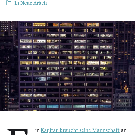
In
Neue Arbeit
in
Kapi­tän braucht sei­ne Mann­schaft
an