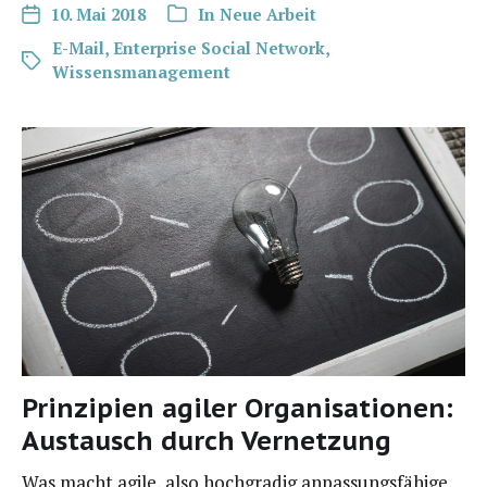
10. Mai 2018
In
Neue Arbeit
E-Mail
,
Enterprise Social Network
,
Wissensmanagement
Prinzipien agiler Organisationen:
Austausch durch Vernetzung
Was macht agi­le, also hoch­gra­dig anpas­sungs­fä­hi­ge,