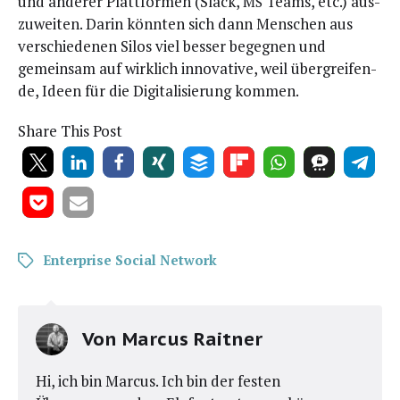
und ande­rer Platt­for­men (Slack,
Teams, etc.) aus­
MS
zu­wei­ten. Dar­in könn­ten sich dann Men­schen aus
ver­schie­de­nen Silos viel bes­ser begeg­nen und
gemein­sam auf wirk­lich inno­va­ti­ve, weil über­grei­fen­
de, Ideen für die Digi­ta­li­sie­rung kommen.
Share This Post
Enterprise Social Network
Von
Marcus Raitner
Hi, ich bin Marcus. Ich bin der festen