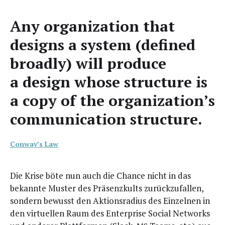
Any orga­niza­ti­on that
designs a sys­tem (defi­ned
broad­ly) will pro­du­ce
a design who­se struc­tu­re is
a copy of the organization’s
com­mu­ni­ca­ti­on structure.
Conway’s Law
Die Kri­se böte nun auch die Chan­ce nicht in das
bekann­te Mus­ter des Prä­senz­kults zurück­zu­fal­len,
son­dern bewusst den Akti­ons­ra­di­us des Ein­zel­nen in
den vir­tu­el­len Raum des Enter­pri­se Social Net­works