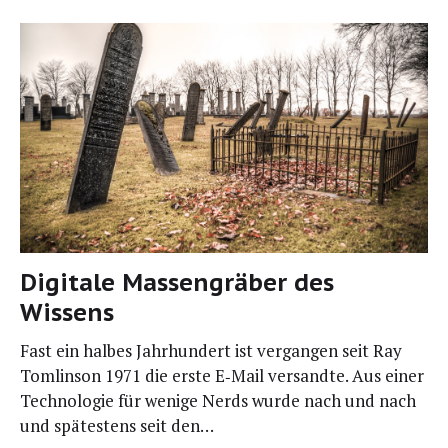
Digitale Massengräber des
Wissens
Fast ein hal­bes Jahr­hun­dert ist ver­gan­gen seit Ray
Tom­lin­son 1971 die ers­te E‑Mail ver­sand­te. Aus einer
Tech­no­lo­gie für weni­ge Nerds wur­de nach und nach
und spä­tes­tens seit den…