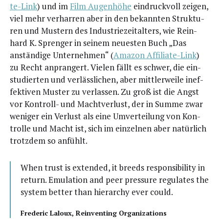
te-Link
) und im
Film Augen­hö­he
ein­druck­voll zei­gen,
viel mehr ver­har­ren aber in den bekann­ten Struk­tu­
ren und Mus­tern des Indus­trie­zeit­al­ters, wie Rein­
hard K. Spren­ger in sei­nem neu­es­ten Buch „Das
anstän­di­ge Unter­neh­men“ (
Ama­zon Affi­lia­te-Link
)
zu Recht anpran­gert. Vie­len fällt es schwer, die ein­
stu­dier­ten und ver­läss­li­chen, aber mitt­ler­wei­le inef­
fek­ti­ven Mus­ter zu ver­las­sen. Zu groß ist die Angst
vor Kon­troll- und Macht­ver­lust, der in Sum­me zwar
weni­ger ein Ver­lust als eine Umver­tei­lung von Kon­
trol­le und Macht ist, sich im ein­zel­nen aber natür­lich
trotz­dem so anfühlt.
When trust is exten­ded, it breeds respon­si­bi­li­ty in
return. Emu­la­ti­on and peer pres­su­re regu­la­tes the
sys­tem bet­ter than hier­ar­chy ever could.
Fre­de­ric Laloux, Reinven­ting Organizations