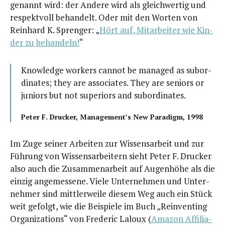
genannt wird: der Ande­re wird als gleich­wer­tig und
respekt­voll behan­delt. Oder mit den Wor­ten von
Rein­hard K. Spren­ger: „
Hört auf, Mit­ar­bei­ter wie Kin­
der zu behan­deln!
“
Know­ledge workers can­not be mana­ged as sub­or­
di­na­tes; they are asso­cia­tes. They are seni­ors or
juni­ors but not supe­ri­ors and subordinates.
Peter F. Dru­cker, Management’s New Para­digm, 1998
Im Zuge sei­ner Arbei­ten zur Wis­sens­ar­beit und zur
Füh­rung von Wis­sens­ar­bei­tern sieht Peter F. Dru­cker
also auch die Zusam­men­ar­beit auf Augen­hö­he als die
ein­zig ange­mes­se­ne. Vie­le Unter­neh­men und Unter­
neh­mer sind mitt­ler­wei­le die­sem Weg auch ein Stück
weit gefolgt, wie die Bei­spie­le im Buch „Reinven­ting
Orga­niza­ti­ons“ von Fre­de­ric Laloux (
Ama­zon Affi­lia­