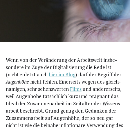
W
enn von der Ver­än­de­rung der Arbeits­welt ins­be­
son­de­re im Zuge der Digi­ta­li­sie­rung die Rede ist
(nicht zuletzt auch
hier im Blog
) darf der Begriff der
Augen­hö­he
nicht feh­len. Einer­seits wegen des gleich­
na­mi­gen, sehr sehens­wer­ten
Films
und ande­rer­seits,
weil Augen­hö­he tat­säch­lich kurz und prä­gnant das
Ide­al der Zusam­men­ar­beit im Zeit­al­ter der Wis­sens­
ar­beit beschreibt. Grund genug den Gedan­ken der
Zusam­men­ar­beit auf Augen­hö­he, der so neu gar
nicht ist wie die bei­na­he infla­tio­nä­re Ver­wen­dung des