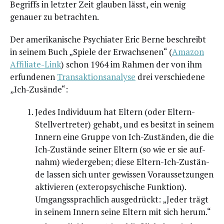
Begriffs in letz­ter Zeit glau­ben lässt, ein wenig
genau­er zu betrachten.
Der ame­ri­ka­ni­sche Psych­ia­ter Eric Ber­ne beschreibt
in sei­nem Buch „Spie­le der Erwach­se­nen“ (
Ama­zon
Affi­lia­te-Link
) schon 1964 im Rah­men der von ihm
erfun­de­nen
Trans­ak­ti­ons­ana­ly­se
drei ver­schie­de­ne
„Ich-Zus­än­de“:
Jedes Indi­vi­du­um hat Eltern (oder Eltern-
Stell­ver­tre­ter) gehabt, und es besitzt in sei­nem
Innern eine Grup­pe von Ich-Zustän­den, die die
Ich-Zustän­de sei­ner Eltern (so wie er sie auf­
nahm) wie­der­ge­ben; die­se Eltern-Ich-Zustän­
de las­sen sich unter gewis­sen Vor­aus­set­zun­gen
akti­vie­ren (extero­psy­chi­sche Funk­ti­on).
Umgangs­sprach­lich aus­ge­drückt: „Jeder trägt
in sei­nem Innern sei­ne Eltern mit sich herum.“