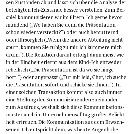
sen Zustän­den ab und lässt sich über die Ana­ly­se der
betei­lig­ten Ich-Zustän­de bes­ser ver­ste­hen. Zum Bei­
spiel kom­mu­ni­zie­ren wir im Eltern-Ich ger­ne bevor­
mun­dend („Wo haben Sie denn die Prä­sen­ta­ti­on
schon wie­der ver­steckt?“) oder auch bemut­ternd
oder für­sorg­lich („Wenn die ande­re Abtei­lung nicht
spurt, kom­men Sie ruhig zu mir, ich küm­me­re mich
drum.“). Die Reak­ti­on dar­auf erfolgt dann meist wie
in der Kind­heit erlernt aus dem Kind-Ich ent­we­der
rebel­lisch („Die Prä­sen­ta­ti­on ist da wo sie hin­ge­
hört!“) oder ange­passt („Tut mir leid, Chef, ich suche
die Prä­sen­ta­ti­on sofort und schi­cke sie Ihnen.“). In
einer sol­chen Trans­ak­ti­on kommt also auch immer
eine Stel­lung der Kom­mu­ni­zie­ren­den zuein­an­der
zum Aus­druck, wes­halb sich die­se Kom­mu­ni­ka­ti­ons­
mus­ter auch im Unter­neh­mens­all­tag gro­ßer Beliebt­
heit erfreu­en. Die Kom­mu­ni­ka­ti­on aus dem Erwach­
se­nen-Ich ent­spricht dem, was heu­te Augen­hö­he