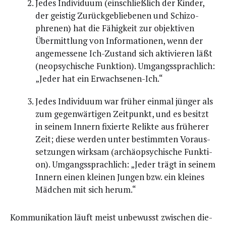
Jedes Indi­vi­du­um (ein­schließ­lich der Kin­der,
der geis­tig Zurück­ge­blie­be­nen und Schi­zo­
phre­nen) hat die Fähig­keit zur objek­ti­ven
Über­mitt­lung von Infor­ma­tio­nen, wenn der
ange­mes­se­ne Ich-Zustand sich akti­vie­ren läßt
(neo­psy­chi­sche Funk­ti­on). Umgangs­sprach­lich:
„Jeder hat ein Erwachsenen-Ich.“
Jedes Indi­vi­du­um war frü­her ein­mal jün­ger als
zum gegen­wär­ti­gen Zeit­punkt, und es besitzt
in sei­nem Innern fixier­te Relik­te aus frü­he­rer
Zeit; die­se wer­den unter bestimm­ten Vor­aus­
set­zun­gen wirk­sam (archäo­psy­chi­sche Funk­ti­
on). Umgangs­sprach­lich: „Jeder trägt in sei­nem
Innern einen klei­nen Jun­gen bzw. ein klei­nes
Mäd­chen mit sich herum.“
Kom­mu­ni­ka­ti­on läuft meist unbe­wusst zwi­schen die­