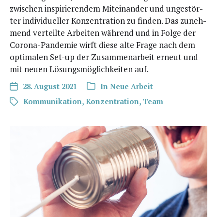
zwi­schen inspi­rie­ren­dem Mit­ein­an­der und unge­stör­
ter indi­vi­du­el­ler Kon­zen­tra­ti­on zu fin­den. Das zuneh­
mend ver­teil­te Arbei­ten wäh­rend und in Fol­ge der
Coro­na-Pan­de­mie wirft die­se alte Fra­ge nach dem
opti­ma­len Set-up der Zusam­men­ar­beit erneut und
mit neu­en Lösungs­mög­lich­kei­ten auf.
28. August 2021
In
Neue Arbeit
Kommunikation
,
Konzentration
,
Team