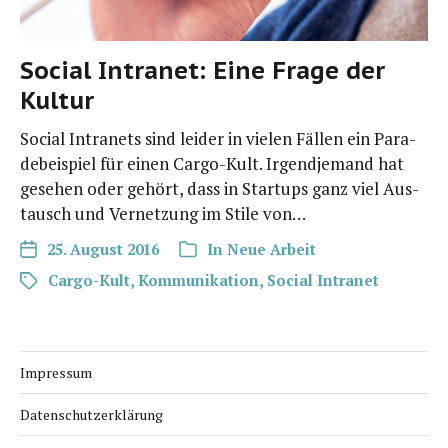
Social Intranet: Eine Frage der
Kultur
Social Intra­nets sind lei­der in vie­len Fäl­len ein Para­
de­bei­spiel für einen Car­­go-Kult. Irgend­je­mand hat
gese­hen oder gehört, dass in Start­ups ganz viel Aus­
tausch und Ver­net­zung im Sti­le von…
25. August 2016
In
Neue Arbeit
Cargo-Kult
,
Kommunikation
,
Social Intranet
Impressum
Datenschutzerklärung