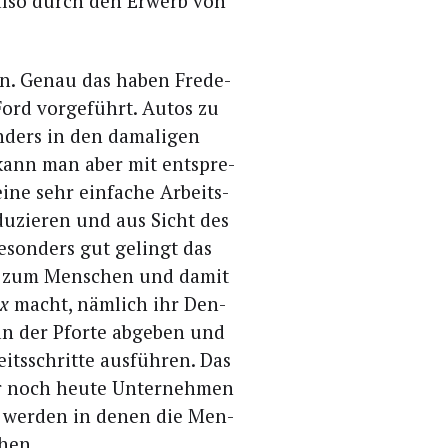
h also durch den Erwerb von
gen. Genau das haben Fre­de­
ord vor­ge­führt. Autos zu
n­ders in den dama­li­gen
t kann man aber mit ent­spre­
ei­ne sehr ein­fa­che Arbeits­
edu­zie­ren und aus Sicht des
eson­ders gut gelingt das
ie zum Men­schen und damit
ex
macht, näm­lich ihr Den­
an der Pfor­te abge­ben und
its­schrit­te aus­füh­ren. Das
er noch heu­te Unter­neh­men
en wer­den in denen die Men­
ehen.