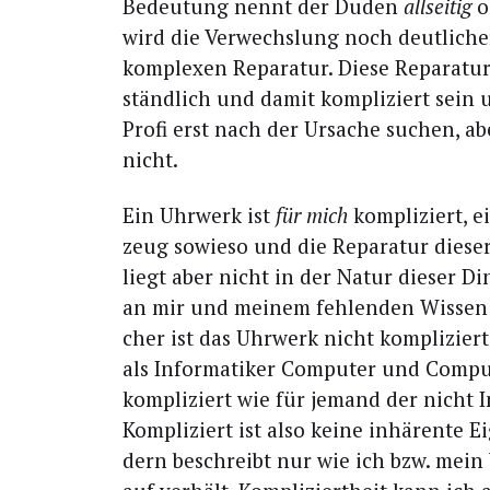
Bedeu­tung nennt der Duden
all­sei­tig
o
wird die Ver­wechs­lung noch deut­li­che
kom­ple­xen Repa­ra­tur. Die­se Repa­ra­
ständ­lich und damit kom­pli­ziert sein
Pro­fi erst nach der Ursa­che suchen, ab
nicht.
Ein Uhr­werk ist
für mich
kom­pli­ziert, 
zeug sowie­so und die Repa­ra­tur die­s
liegt aber nicht in der Natur die­ser Din
an mir und mei­nem feh­len­den Wis­sen
cher ist das Uhr­werk nicht kom­pli­zie
als Infor­ma­ti­ker Com­pu­ter und Com­pu
kom­pli­ziert wie für jemand der nicht In
Kom­pli­ziert ist also kei­ne inhä­ren­te 
dern beschreibt nur wie ich bzw. mein 