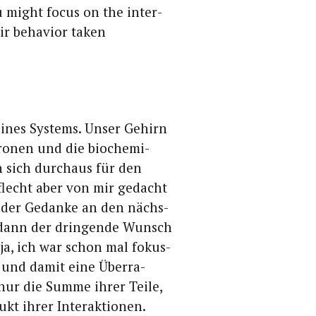
ou might focus on the inter­
ir beha­vi­or taken
 eines Sys­tems. Unser Gehirn
­ro­nen und die bio­che­mi­
n sich durch­aus für den
eflecht aber von mir gedacht
f der Gedan­ke an den nächs­
dann der drin­gen­de Wunsch
(ja, ich war schon mal fokus­
bar und damit eine Über­ra­
nur die Sum­me ihrer Tei­le,
­dukt ihrer Interaktionen.