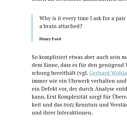
Why is it every time I ask for a pai
a brain attached?
Hen­ry Ford
So kom­pli­ziert etwas aber auch sein m
dem Sin­ne, dass es für den genü­gend Wi
schung bereit­hält (vgl.
Ger­hard Woh­l­
immer wie ein Uhr­werk ver­hal­ten und 
ein Defekt vor, der durch Ana­ly­se ent
kann. Erst Kom­ple­xi­tät sorgt für Über
keit und das
trotz
Kennt­nis und Ver­stä
und ihrer Interaktionen.