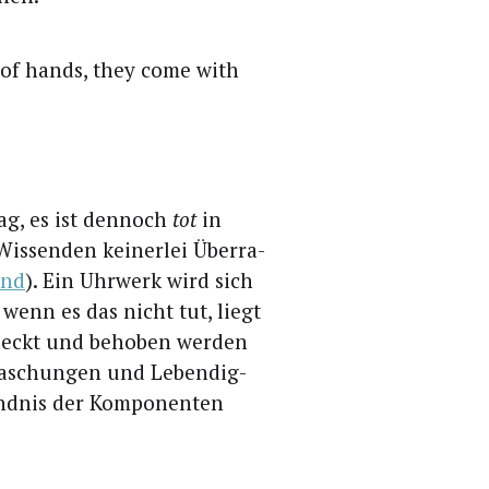
r of hands, they come with
ag, es ist den­noch
tot
in
s­sen­den kei­ner­lei Über­ra­
and
). Ein Uhr­werk wird sich
wenn es das nicht tut, liegt
­deckt und beho­ben wer­den
­ra­schun­gen und Leben­dig­
nd­nis der Kom­po­nen­ten