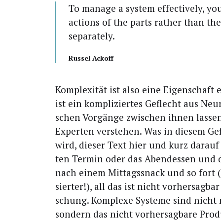
To mana­ge a sys­tem effec­tively, y
ac­tions of the parts rather than the
separately.
Rus­sel Ackoff
Kom­ple­xi­tät ist also eine Eigen­schaft
ist ein kom­pli­zier­tes Geflecht aus Neu
schen Vor­gän­ge zwi­schen ihnen las­se
Exper­ten ver­ste­hen. Was in die­sem G
wird, die­ser Text hier und kurz dar­au
ten Ter­min oder das Abend­essen und 
nach einem Mit­tags­snack und so fort 
sier­ter!), all das ist nicht vor­her­sag­
schung. Kom­ple­xe Sys­te­me sind nicht 
son­dern das nicht vor­her­sag­ba­re Pro