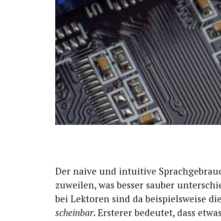
D
er nai­ve und intui­ti­ve Sprach­ge­bra
zuwei­len, was bes­ser sau­ber unter­schie
bei Lek­to­ren sind da bei­spiels­wei­se di
schein­bar
. Ers­te­rer bedeu­tet, dass e