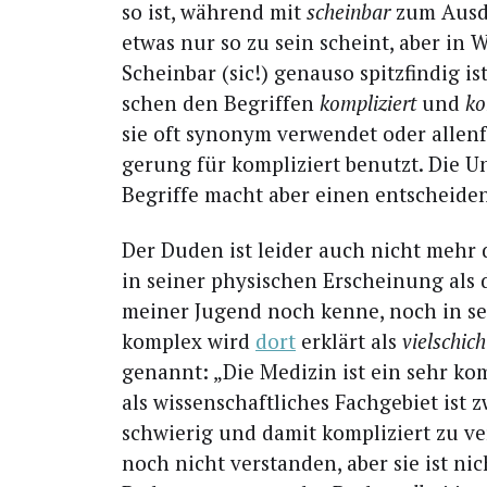
so ist, wäh­rend mit
schein­bar
zum Aus­d
etwas nur so zu sein scheint, aber in Wir
Schein­bar (sic!) genau­so spitz­fin­dig i
schen den Begrif­fen
kom­pli­ziert
und
ko
sie oft syn­onym ver­wen­det oder allen­f
ge­rung für kom­pli­ziert benutzt. Die Un
Begrif­fe macht aber einen ent­schei­de
Der Duden ist lei­der auch nicht mehr 
in sei­ner phy­si­schen Erschei­nung als
mei­ner Jugend noch ken­ne, noch in sei
kom­plex wird
dort
erklärt als
viel­schich­
genannt: „Die Medi­zin ist ein sehr kom
als wis­sen­schaft­li­ches Fach­ge­biet ist
schwie­rig und damit kom­pli­ziert zu ver
noch nicht ver­stan­den, aber sie ist nic