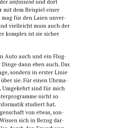
der
umfas­send
und dort
r mit dem Bei­spiel einer
tur mag für den Lai­en unver­
 und viel­leicht muss auch der
er kom­plex ist sie sicher
ein Auto auch und ein Flug­
er Din­ge dann eben auch. Das
­ge, son­dern in ers­ter Linie
 über sie. Für einen Uhr­ma­
rt. Umge­kehrt sind für mich
­ter­pro­gram­me nicht so
for­ma­tik stu­diert hat.
Eigen­schaft von etwas, son­
Wis­sen sich in Bezug dar­