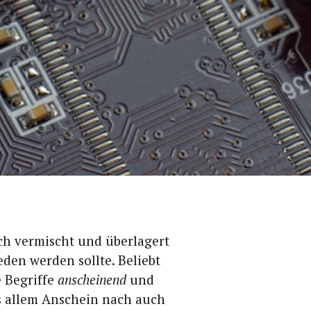
uch ver­mischt und über­la­gert
­den wer­den soll­te. Beliebt
e Begrif­fe
anschei­nend
und
twas allem Anschein nach auch