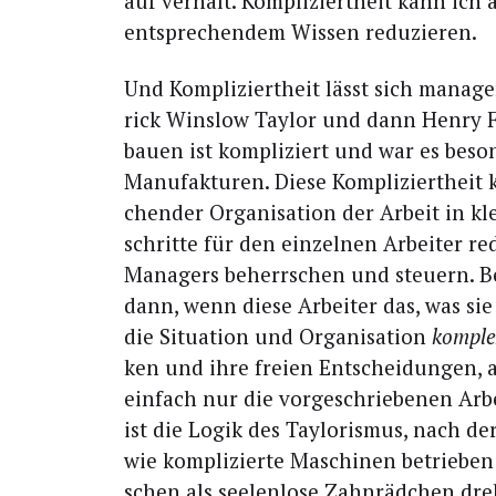
auf ver­hält. Kom­pli­ziert­heit kann ic
ent­spre­chen­dem Wis­sen reduzieren.
Und Kom­pli­ziert­heit lässt sich mana­
rick Win­slow Tay­lor und dann Hen­ry F
bau­en ist kom­pli­ziert und war es beso
Manu­fak­tu­ren. Die­se Kom­pli­ziert­hei
chen­der Orga­ni­sa­ti­on der Arbeit in kl
schrit­te für den ein­zel­nen Arbei­ter r
Mana­gers beherr­schen und steu­ern. B
dann, wenn die­se Arbei­ter das, was s
die Situa­ti­on und Orga­ni­sa­ti­on
kom­pl
ken und ihre frei­en Ent­schei­dun­gen, 
ein­fach nur die vor­ge­schrie­be­nen Arbe
ist die Logik des Tay­lo­ris­mus, nach d
wie kom­pli­zier­te Maschi­nen betrie­b
schen als see­len­lo­se Zahn­räd­chen dr