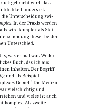
ruck gebracht wird, dass
k­lich­keit anders ist.
st die Unter­schei­dung zwi­
m­plex
. In der Pra­xis wer­den
alls wird kom­plex als Stei­
ter­schei­dung die­ser bei­den
­nen Unterschied.
das, was er mal war. Weder
 dickes Buch, das ich aus
­nen Inhal­ten. Der Begriff
tig
und als Bei­spiel
­ple­xes Gebiet.“ Die Medi­zin
 zwar viel­schich­tig und
­ste­hen und vie­les ist auch
ht kom­plex. Als zwei­te