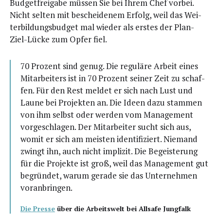
Bud­get­frei­ga­be müs­sen Sie bei Ihrem Chef vor­bei.
Nicht sel­ten mit beschei­de­nem Erfolg, weil das Wei­
ter­bil­dungs­bud­get mal wie­der als ers­tes der Plan-
Ziel-Lücke zum Opfer fiel.
70 Pro­zent sind genug. Die regu­lä­re Arbeit eines
Mit­ar­bei­ters ist in 70 Pro­zent sei­ner Zeit zu schaf­
fen. Für den Rest mel­det er sich nach Lust und
Lau­ne bei Pro­jek­ten an. Die Ideen dazu stam­men
von ihm selbst oder wer­den vom Manage­ment
vor­ge­schla­gen. Der Mit­ar­bei­ter sucht sich aus,
womit er sich am meis­ten iden­ti­fi­ziert. Nie­mand
zwingt ihn, auch nicht impli­zit. Die Begeis­te­rung
für die Pro­jek­te ist groß, weil das Manage­ment gut
begrün­det, war­um gera­de sie das Unter­neh­men
voranbringen.
Die Pres­se
über die Arbeits­welt bei All­safe Jungfalk