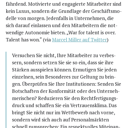
fähr­dend. Moti­vier­te und enga­gier­te Mit­ar­bei­ter sind
kein Luxus, son­dern die Grund­la­ge der Geschäfts­mo­
del­le von mor­gen. Jeden­falls in Unter­neh­men, die
sich dar­auf ein­las­sen und den Mit­ar­bei­tern die not­
wen­di­ge Auto­no­mie bie­ten. „War for talent is over.
Talent has won.“ (via
Mar­cel Mil­ler auf Twit­ter
)
Ver­su­chen Sie nicht, Ihre Mit­ar­bei­ter zu ver­bes­
sern, son­dern set­zen Sie sie so ein, dass sie ihre
Stär­ken aus­spie­len kön­nen. Ermu­ti­gen Sie jeden
ein­zel­nen, sein Beson­de­res zur Gel­tung zu brin­
gen. Über­prü­fen Sie Ihre Insti­tu­tio­nen: Sen­den Sie
Bot­schaf­ten der Kon­for­mi­tät oder des Unter­neh­
me­ri­schen? Redu­zie­ren Sie den Recht­fer­ti­gungs­
druck und schaf­fen Sie ein Ver­trau­ens­kli­ma. Das
bringt Sie nicht nur im Wett­be­werb nach vor­ne,
son­dern wird sich auch auf Per­so­nal­märk­ten
schnell rum­spre­chen: Ein respekt­vol­les Mit­ein­an­