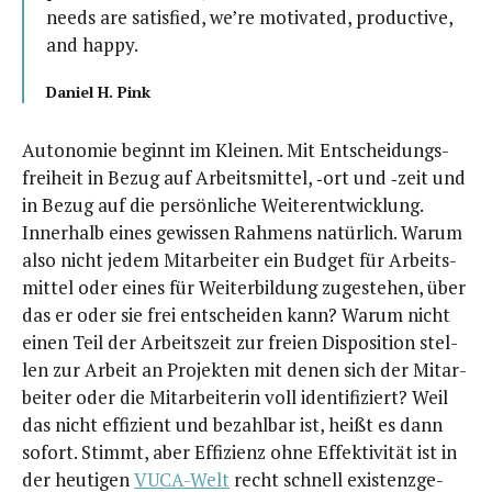
needs are satis­fied, we’re moti­va­ted, pro­duc­ti­ve,
and happy.
Dani­el H. Pink
Auto­no­mie beginnt im Klei­nen. Mit Ent­schei­dungs­
frei­heit in Bezug auf Arbeits­mit­tel, ‑ort und ‑zeit und
in Bezug auf die per­sön­li­che Wei­ter­ent­wick­lung.
Inner­halb eines gewis­sen Rah­mens natür­lich. War­um
also nicht jedem Mit­ar­bei­ter ein Bud­get für Arbeits­
mit­tel oder eines für Wei­ter­bil­dung zuge­ste­hen, über
das er oder sie frei ent­schei­den kann? War­um nicht
einen Teil der Arbeits­zeit zur frei­en Dis­po­si­ti­on stel­
len zur Arbeit an Pro­jek­ten mit denen sich der Mit­ar­
bei­ter oder die Mit­ar­bei­te­rin voll iden­ti­fi­ziert? Weil
das nicht effi­zi­ent und bezahl­bar ist, heißt es dann
sofort. Stimmt, aber Effi­zi­enz ohne Effek­ti­vi­tät ist in
der heu­ti­gen
VUCA-Welt
recht schnell exis­tenz­ge­