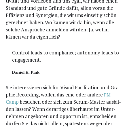
ti­vi­tät und Vor­lie­ben sind uns egal, wir haben einen
Stan­dard und gute Grün­de dafür, allen vor­an die
Effi­zi­enz und Syn­er­gien, die wir uns ein­sei­tig schön
gerech­net haben. Wo kämen wir da hin, wenn alle
sol­che Ansprü­che anmel­den wür­den! Ja, wohin
kämen wir da eigentlich?
Con­trol leads to com­pli­ance; auto­no­my leads to
engagement.
Dani­el H. Pink
Sie inter­es­sie­ren sich für Visu­al Faci­li­ta­ti­on und Gra­
phic Recor­ding, wol­len das eine oder ande­re
PM
Camp
besu­chen oder sich zum Scrum-Mas­ter aus­bil­
den las­sen? Wenn der­ar­ti­ges über­haupt im Unter­
neh­men ange­bo­ten und oppor­tun ist, ent­schei­den
dür­fen Sie das nicht allein, spä­tes­tens wegen der