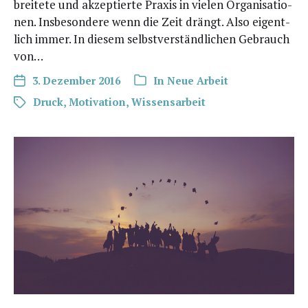
brei­te­te und akzep­tier­te Pra­xis in vie­len Orga­ni­sa­tio­
nen. Ins­be­son­de­re wenn die Zeit drängt. Also eigent­
lich immer. In die­sem selbst­ver­ständ­li­chen Gebrauch
von…
3. Dezember 2016
In
Neue Arbeit
Druck
,
Motivation
,
Wissensarbeit