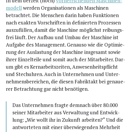
In dem der­zeit (noch)
vor­herr­schen­den Maschi­nen­
mo­dell
wer­den Orga­ni­sa­tio­nen als Maschi­nen
betrach­tet. Die Men­schen dar­in haben Funk­tio­nen
nach exak­ten Vor­schrif­ten in defi­nier­ten Pro­zes­sen
aus­zu­fül­len, damit die Maschi­ne mög­lichst rei­bungs­
frei läuft. Der Auf­bau und Umbau der Maschi­ne ist
Auf­ga­be des Manage­ment. Genau­so wie die Opti­mie­
rung der Aus­las­tung der Maschi­ne ins­ge­samt sowie
ihrer Ein­zel­tei­le und somit auch der Mit­ar­bei­ter. Dar­
um gibt es Kern­ar­beits­zei­ten, Anwe­sen­heits­pflicht
und Stech­uh­ren. Auch in Unter­neh­men und Unter­
neh­mens­be­rei­chen, die die­sen Fabrik­takt bei genaue­
rer Betrach­tung gar nicht benötigen.
Das Unter­neh­men frag­te dem­nach über 80.000
sei­ner Mit­ar­bei­ter aus Ver­wal­tung und Ent­wick­
lung: „Wie wollt ihr in Zukunft arbei­ten?“ Und die
ant­wor­te­ten mit einer über­wie­gen­den Mehr­heit