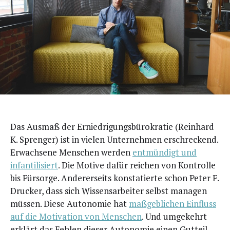
D
as Aus­maß der Ernied­ri­gungs­bü­ro­kra­tie (Rein­hard
K. Spren­ger) ist in vie­len Unter­neh­men erschre­ckend.
Erwach­se­ne Men­schen wer­den
ent­mün­digt und
infan­ti­li­siert
. Die Moti­ve dafür rei­chen von Kon­trol­le
bis Für­sor­ge. Ande­rer­seits kon­sta­tier­te schon Peter F.
Dru­cker, dass sich Wis­sens­ar­bei­ter selbst mana­gen
müs­sen. Die­se Auto­no­mie hat
maß­geb­li­chen Ein­fluss
auf die Moti­va­ti­on von Men­schen
. Und umge­kehrt
erklärt das Feh­len die­ser Auto­no­mie einen Gut­teil