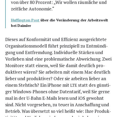
von über 80 Pro­zent: „Wir wol­len räum­li­che und
zeit­li­che Autonomie.“
Huf­fing­ton Post
über die Ver­än­de­rung der Arbeits­welt
bei Daimler
Die­ses auf Kon­for­mi­tät und Effi­zi­enz aus­ge­rich­te­te
Orga­ni­sa­ti­ons­mo­dell führt prin­zi­pi­ell zu Ent­mün­di­
gung und Ent­frem­dung. Indi­vi­du­el­le Stär­ken und
Vor­lie­ben sind eine pro­ble­ma­ti­sche Abwei­chung. Zwei
Moni­to­re statt einem, weil Sie damit deut­lich pro­
duk­ti­ver wären? Sie arbei­ten mit einem Mac deut­lich
lie­ber und pro­duk­ti­ver? Oder sie arbei­ten lie­ber an
einem Steh­tisch? Ein iPho­ne mit
statt des güns­ti­
LTE
ger Win­dows-Pho­nes ohne Daten­ta­rif, weil Sie ger­ne
mal in der U‑Bahn E‑Mails lesen und iOS gewohnt
sind. Nicht vor­ge­se­hen, zu teu­er in Anschaf­fung und
Betrieb. Was über­setzt so viel heißt wie: Ihre Pro­duk­