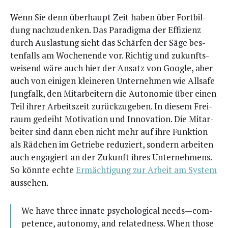
Wenn Sie denn über­haupt Zeit haben über Fort­bil­
dung nach­zu­den­ken. Das Para­dig­ma der Effi­zi­enz
durch Aus­las­tung sieht das Schär­fen der Säge bes­
ten­falls am Wochen­en­de vor. Rich­tig und zukunfts­
wei­send wäre auch hier der Ansatz von Goog­le, aber
auch von eini­gen klei­ne­ren Unter­neh­men wie All­safe
Jung­falk, den Mit­ar­bei­tern die Auto­no­mie über einen
Teil ihrer Arbeits­zeit zurück­zu­ge­ben. In die­sem Frei­
raum gedeiht Moti­va­ti­on und Inno­va­ti­on. Die Mit­ar­
bei­ter sind dann eben nicht mehr auf ihre Funk­ti­on
als Räd­chen im Getrie­be redu­ziert, son­dern arbei­ten
auch enga­giert an der Zukunft ihres Unter­neh­mens.
So könn­te ech­te
Ermäch­ti­gung zur Arbeit am Sys­tem
aussehen.
We have three inna­te psy­cho­lo­gi­cal needs — com­
pe­tence, auto­no­my, and rela­ted­ness. When tho­se