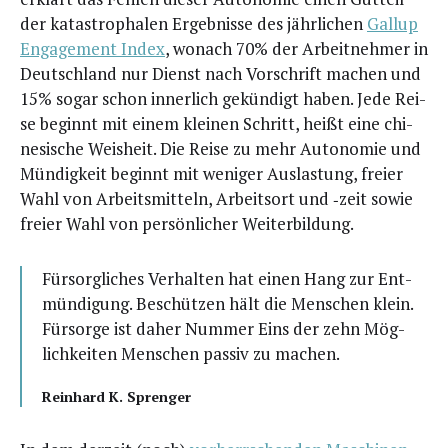
der kata­stro­pha­len Ergeb­nis­se des jähr­li­chen
Gal­lup
Enga­ge­ment Index
, wonach 70% der Arbeit­neh­mer in
Deutsch­land nur Dienst nach Vor­schrift machen und
15% sogar schon inner­lich gekün­digt haben. Jede Rei­
se beginnt mit einem klei­nen Schritt, heißt eine chi­
ne­si­sche Weis­heit. Die Rei­se zu mehr Auto­no­mie und
Mün­dig­keit beginnt mit weni­ger Aus­las­tung, frei­er
Wahl von Arbeits­mit­teln, Arbeits­ort und ‑zeit sowie
frei­er Wahl von per­sön­li­cher Weiterbildung.
Für­sorg­li­ches Ver­hal­ten hat einen Hang zur Ent­
mün­di­gung. Beschüt­zen hält die Men­schen klein.
Für­sor­ge ist daher Num­mer Eins der zehn Mög­
lich­kei­ten Men­schen pas­siv zu machen.
Rein­hard K. Sprenger