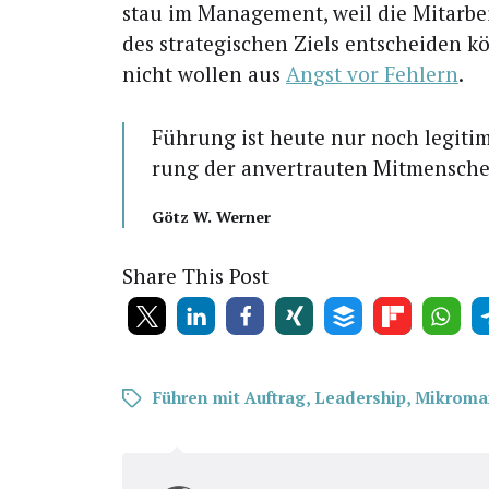
stau im Manage­ment, weil die Mit­ar­bei­
des stra­te­gi­schen Ziels ent­schei­den 
nicht wol­len aus
Angst vor Feh­lern
.
Füh­rung ist heu­te nur noch legi­tim
rung der anver­trau­ten Mit­men­sch
Götz W. Werner
Share This Post
Führen mit Auftrag
,
Leadership
,
Mikroma