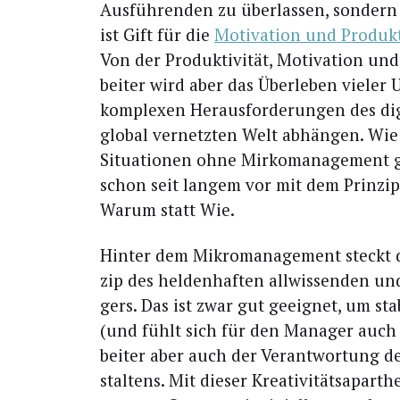
Aus­füh­ren­den zu über­las­sen, son­dern
ist Gift für die
Moti­va­ti­on und Pro­duk­ti
Von der Pro­duk­ti­vi­tät, Moti­va­ti­on und 
bei­ter wird aber das Über­le­ben vie­ler
kom­ple­xen Her­aus­for­de­run­gen des di
glo­bal ver­netz­ten Welt abhän­gen. Wi
Situa­tio­nen ohne Mir­ko­ma­nage­ment 
schon seit lan­gem vor mit dem Prin­zi
War­um statt Wie.
Hin­ter dem Mikro­ma­nage­ment steckt das
zip des hel­den­haf­ten all­wis­sen­den u
gers. Das ist zwar gut geeig­net, um sta­b
(und fühlt sich für den Mana­ger auch to
bei­ter aber auch der Ver­ant­wor­tung d
stal­tens. Mit die­ser Krea­ti­vi­täts­apar