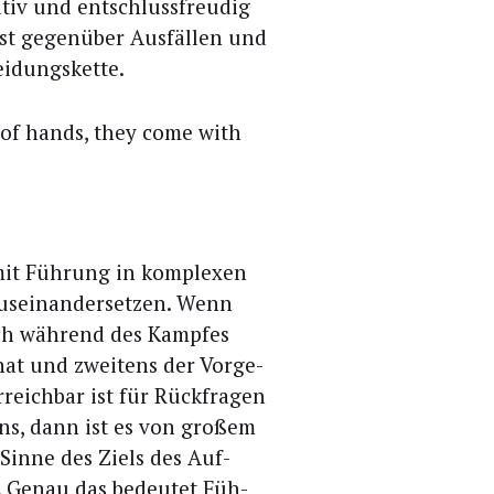
a­tiv und ent­schluss­freu­dig
 gegen­über Aus­fäl­len und
eidungskette.
r of hands, they come with
it Füh­rung in kom­ple­xen
us­ein­an­der­set­zen. Wenn
ch wäh­rend des Kamp­fes
hat und zwei­tens der Vor­ge­
rreich­bar ist für Rück­fra­gen
ns, dann ist es von gro­ßem
m Sin­ne des Ziels des Auf­
n. Genau das bedeu­tet Füh­