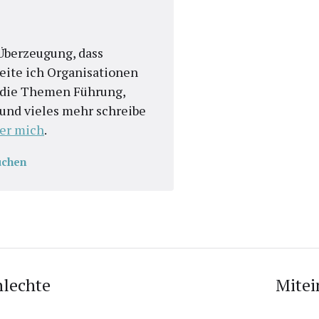
n Überzeugung, dass
eite ich Organisationen
r die Themen Führung,
t und vieles mehr schreibe
er mich
.
uchen
hlechte
Mitei