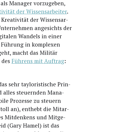
 als Mana­ger vor­zu­ge­ben,
­vi­tät der Wis­sens­ar­bei­ter
.
Krea­ti­vi­tät der Wis­sens­ar­
 Unter­neh­men ange­sichts der
gi­ta­len Wan­dels in einer
e Füh­rung in kom­ple­xen
geht, macht das Mili­tär
p des
Füh­rens mit Auf­trag
:
 sehr tay­lo­ris­ti­sche Prin­
nd alles steu­ern­den Mana­
i­le Pro­zes­se zu steu­ern
ll an), ent­hebt die Mit­ar­
es Mit­den­kens und Mit­ge­
t­heid (Gary Hamel) ist das