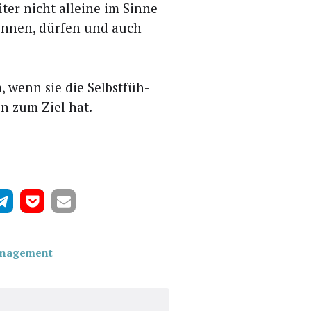
ter nicht allei­ne im Sin­ne
kön­nen, dür­fen und auch
, wenn sie die Selbst­füh­
en zum Ziel hat.
nagement