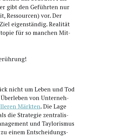
­rer gibt den Geführ­ten nur
t, Res­sour­cen) vor. Der
iel eigen­stän­dig. Rea­li­tät
 Uto­pie für so man­chen Mit­
dberührung!
lück nicht um Leben und Tod
Über­le­ben von Unter­neh­
­le­ren Märk­ten
. Die Lage
die Stra­te­gie zen­tra­lis­
­nage­ment und Tay­lo­ris­mus
l zu einem Ent­schei­dungs­