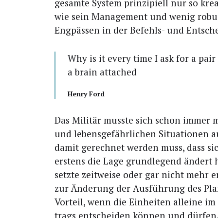
gesam­te Sys­tem prin­zi­pi­ell nur so kre
wie sein Manage­ment und wenig robust
Eng­päs­sen in der Befehls- und Entsch
Why is it every time I ask for a pai
a brain attached
Hen­ry Ford
Das Mili­tär muss­te sich schon immer m
und lebens­ge­fähr­li­chen Situa­tio­nen a
damit gerech­net wer­den muss, dass si
ers­tens die Lage grund­le­gend ändert 
setz­te zeit­wei­se oder gar nicht mehr e
zur Ände­rung der Aus­füh­rung des Pla
Vor­teil, wenn die Ein­hei­ten allei­ne i
trags ent­schei­den kön­nen und dür­fe