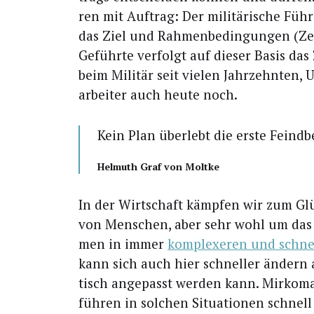
ren mit Auf­trag: Der mili­tä­ri­sche Füh
das Ziel und Rah­men­be­din­gun­gen (Zei
Geführ­te ver­folgt auf die­ser Basis das Z
beim Mili­tär seit vie­len Jahr­zehn­ten,
ar­bei­ter auch heu­te noch.
Kein Plan über­lebt die ers­te Fein
Hel­muth Graf von Moltke
In der Wirt­schaft kämp­fen wir zum G
von Men­schen, aber sehr wohl um das 
men in immer
kom­ple­xe­ren und schnel
kann sich auch hier schnel­ler ändern als 
tisch ange­passt wer­den kann. Mir­ko­ma
füh­ren in sol­chen Situa­tio­nen schnel