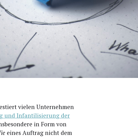
es­tiert vie­len Unter­neh­men
 und Infan­ti­li­sie­rung der
ins­be­son­de­re in Form von
ie
eines Auf­trag nicht dem