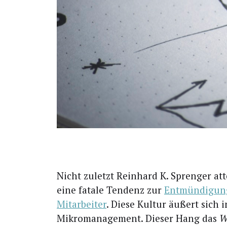
N
icht zuletzt Rein­hard K. Spren­ger att
eine fata­le Ten­denz zur
Ent­mün­di­gung
Mit­ar­bei­ter
. Die­se Kul­tur äußert sich 
Mikro­ma­nage­ment. Die­ser Hang das
W