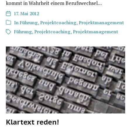
kommt in Wahr­heit einem Berufswechsel…
17. Mai 2012
In
Führung
,
Projektcoaching
,
Projektmanagement
Führung
,
Projektcoaching
,
Projektmanagement
Klartext reden!