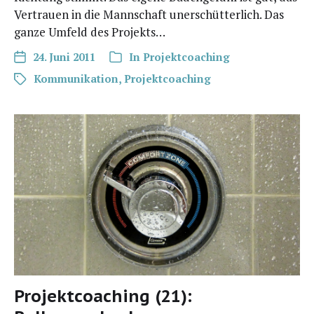
Ver­trau­en in die Mann­schaft uner­schüt­ter­lich. Das
gan­ze Umfeld des Projekts…
24. Juni 2011
In
Projektcoaching
Kommunikation
,
Projektcoaching
Projektcoaching (21):