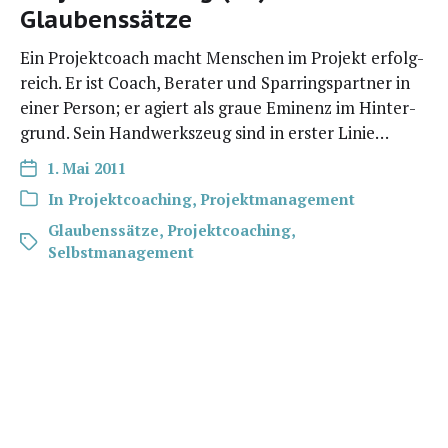
Glaubenssätze
Ein Pro­jekt­coach macht Men­schen im Pro­jekt erfolg­
reich. Er ist Coach, Bera­ter und Spar­rings­part­ner in
einer Per­son; er agiert als graue Emi­nenz im Hin­ter­
grund. Sein Hand­werks­zeug sind in ers­ter Linie…
1. Mai 2011
In
Projektcoaching
,
Projektmanagement
Glaubenssätze
,
Projektcoaching
,
Selbstmanagement