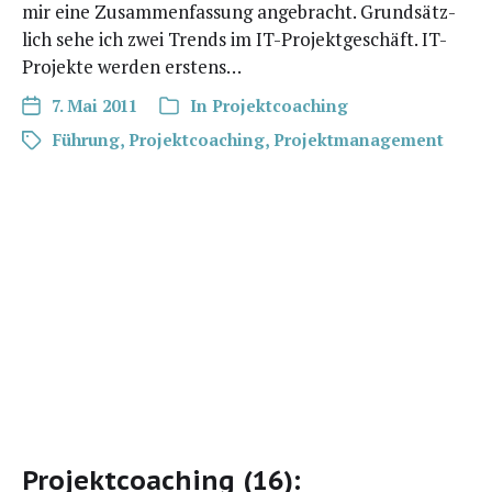
mir eine Zusam­men­fas­sung ange­bracht. Grund­sätz­
lich sehe ich zwei Trends im IT-Pro­­jek­t­­ge­­schäft. IT-
Pro­­jek­­te wer­den erstens…
7. Mai 2011
In
Projektcoaching
Führung
,
Projektcoaching
,
Projektmanagement
Projektcoaching (16):