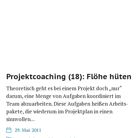
Projektcoaching (18): Flöhe hüten
Theo­re­tisch geht es bei einem Pro­jekt doch „nur“
dar­um, eine Men­ge von Auf­ga­ben koor­di­niert im
Team abzu­ar­bei­ten. Die­se Auf­ga­ben hei­ßen Arbeits­
pa­ke­te, die wie­der­um im Pro­jekt­plan in einen
sinnvollen…
29. Mai 2011