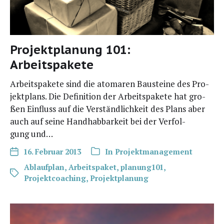
Projektplanung 101:
Arbeitspakete
Arbeits­pa­ke­te sind die ato­ma­ren Bau­stei­ne des Pro­
jekt­plans. Die Defi­ni­ti­on der Arbeits­pa­ke­te hat gro­
ßen Ein­fluss auf die Ver­ständ­lich­keit des Plans aber
auch auf sei­ne Hand­hab­bar­keit bei der Ver­fol­
gung und…
16. Februar 2013
In
Projektmanagement
Ablaufplan
,
Arbeitspaket
,
planung101
,
Projektcoaching
,
Projektplanung