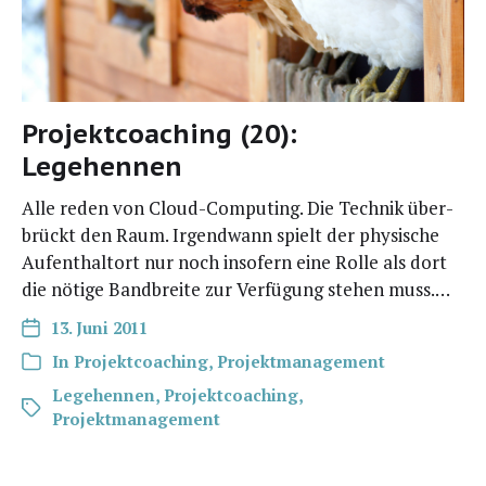
Projektcoaching (20):
Legehennen
Alle reden von Cloud-Com­­pu­­ting. Die Tech­nik über­
brückt den Raum. Irgend­wann spielt der phy­si­sche
Auf­ent­halt­ort nur noch inso­fern eine Rol­le als dort
die nöti­ge Band­brei­te zur Ver­fü­gung ste­hen muss.…
13. Juni 2011
In
Projektcoaching
,
Projektmanagement
Legehennen
,
Projektcoaching
,
Projektmanagement