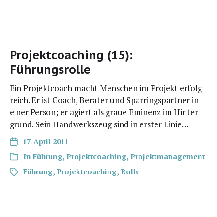
Projektcoaching (15):
Führungsrolle
Ein Pro­jekt­coach macht Men­schen im Pro­jekt erfolg­
reich. Er ist Coach, Bera­ter und Spar­rings­part­ner in
einer Per­son; er agiert als graue Emi­nenz im Hin­ter­
grund. Sein Hand­werks­zeug sind in ers­ter Linie…
17. April 2011
In
Führung
,
Projektcoaching
,
Projektmanagement
Führung
,
Projektcoaching
,
Rolle