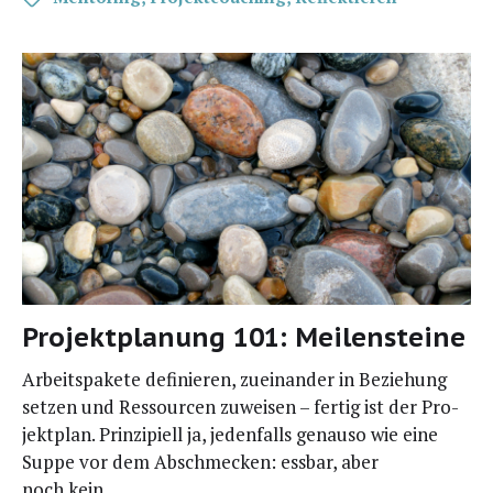
Projektplanung 101: Meilensteine
Arbeits­pa­ke­te defi­nie­ren, zuein­an­der in Bezie­hung
set­zen und Res­sour­cen zuwei­sen – fer­tig ist der Pro­
jekt­plan. Prin­zi­pi­ell ja, jeden­falls genau­so wie eine
Sup­pe vor dem Abschme­cken: ess­bar, aber
noch kein…