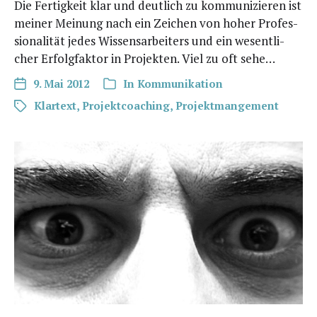
Die Fer­tig­keit klar und deut­lich zu kom­mu­ni­zie­ren ist
mei­ner Mei­nung nach ein Zei­chen von hoher Pro­fes­
sio­na­li­tät jedes Wis­sens­ar­bei­ters und ein wesent­li­
cher Erfolg­fak­tor in Pro­jek­ten. Viel zu oft sehe…
9. Mai 2012
In
Kommunikation
Klartext
,
Projektcoaching
,
Projektmangement