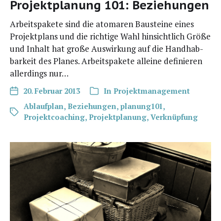
Projektplanung 101: Beziehungen
Arbeits­pa­ke­te sind die ato­ma­ren Bau­stei­ne eines
Pro­jekt­plans und die rich­ti­ge Wahl hin­sicht­lich Grö­ße
und Inhalt hat gro­ße Aus­wir­kung auf die Hand­hab­
bar­keit des Pla­nes. Arbeits­pa­ke­te allei­ne defi­nie­ren
aller­dings nur…
20. Februar 2013
In
Projektmanagement
Ablaufplan
,
Beziehungen
,
planung101
,
Projektcoaching
,
Projektplanung
,
Verknüpfung