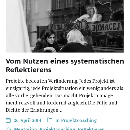
Vom Nutzen eines systematischen
Reflektierens
Projek­te bedeu­ten Ver­än­de­rung. Jedes Pro­jekt ist
ein­zig­ar­tig, jede Pro­jekt­si­tua­ti­on ein wenig anders als
alle vor­her­ge­hen­den. Das macht Pro­jekt­ma­nage­
ment reiz­voll und for­dernd zugleich. Die Fül­le und
Dich­te der Erfahrungen…
26. April 2014
In
Projektcoaching
Mentoring
,
Projektcoaching
,
Reflektieren