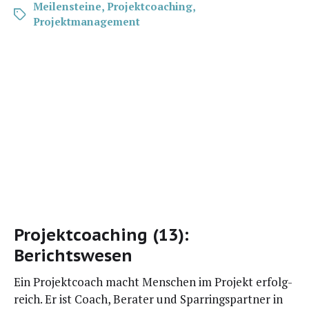
Meilensteine
,
Projektcoaching
,
Projektmanagement
Projektcoaching (13):
Berichtswesen
Ein Pro­jekt­coach macht Men­schen im Pro­jekt erfolg­
reich. Er ist Coach, Bera­ter und Spar­rings­part­ner in