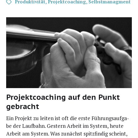
Produktivität
,
Projektcoaching
,
Selbstmanagment
Projektcoaching auf den Punkt
gebracht
Ein Pro­jekt zu lei­ten ist oft die ers­te Füh­rungs­auf­ga­
be der Lauf­bahn. Ges­tern Arbeit im Sys­tem, heu­te
Arbeit am Sys­tem. Was zunächst spitz­fin­dig scheint,