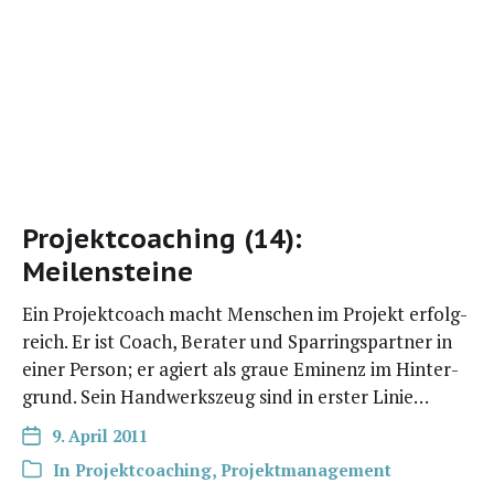
Projektcoaching (14):
Meilensteine
Ein Pro­jekt­coach macht Men­schen im Pro­jekt erfolg­
reich. Er ist Coach, Bera­ter und Spar­rings­part­ner in
einer Per­son; er agiert als graue Emi­nenz im Hin­ter­
grund. Sein Hand­werks­zeug sind in ers­ter Linie…
9. April 2011
In
Projektcoaching
,
Projektmanagement