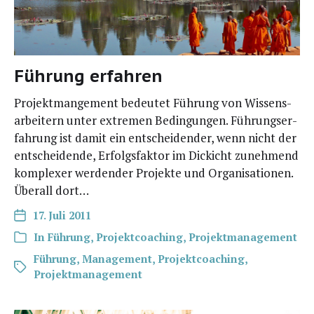
Führung erfahren
Pro­jekt­man­ge­ment bedeu­tet Füh­rung von Wis­sens­
ar­bei­tern unter extre­men Bedin­gun­gen. Füh­rungs­er­
fah­rung ist damit ein ent­schei­den­der, wenn nicht der
ent­schei­den­de, Erfolgs­fak­tor im Dickicht zuneh­mend
kom­ple­xer wer­den­der Pro­jek­te und Orga­ni­sa­tio­nen.
Über­all dort…
17. Juli 2011
In
Führung
,
Projektcoaching
,
Projektmanagement
Führung
,
Management
,
Projektcoaching
,
Projektmanagement