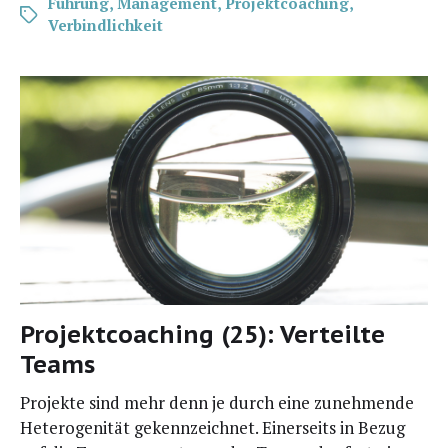
Führung
,
Management
,
Projektcoaching
,
Verbindlichkeit
Projektcoaching (25): Verteilte
Teams
Pro­jek­te sind mehr denn je durch eine zuneh­men­de
Hete­ro­ge­ni­tät gekenn­zeich­net. Einer­seits in Bezug