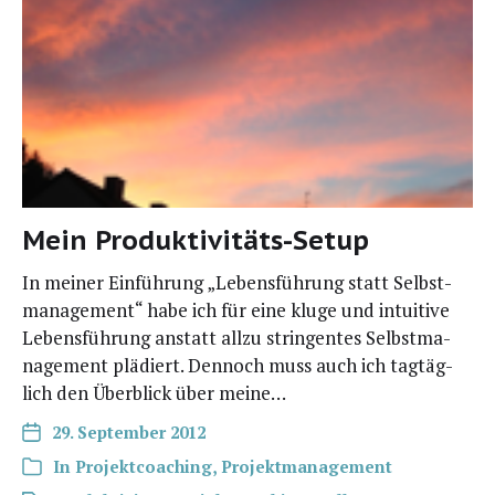
Mein Produktivitäts-Setup
In mei­ner Ein­füh­rung „Lebens­füh­rung statt Selbst­
ma­nage­ment“ habe ich für eine klu­ge und intui­ti­ve
Lebens­füh­rung anstatt all­zu strin­gen­tes Selbst­ma­
nage­ment plä­diert. Den­noch muss auch ich tag­täg­
lich den Über­blick über meine…
29. September 2012
In
Projektcoaching
,
Projektmanagement