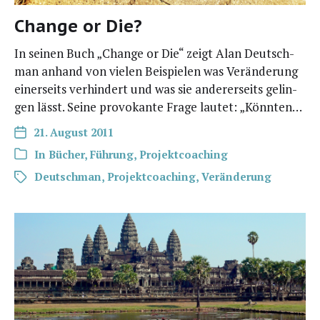
Change or Die?
In sei­nen Buch „Chan­ge or Die“ zeigt Alan Deutsch­
man anhand von vie­len Bei­spie­len was Ver­än­de­rung
einer­seits ver­hin­dert und was sie ande­rer­seits gelin­
gen lässt. Sei­ne pro­vo­kan­te Fra­ge lau­tet: „Könn­ten…
21. August 2011
In
Bücher
,
Führung
,
Projektcoaching
Deutschman
,
Projektcoaching
,
Veränderung