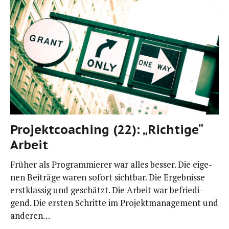
Projektcoaching (22): „Richtige“
Arbeit
Frü­her als Pro­gram­mie­rer war alles bes­ser. Die eige­
nen Bei­trä­ge waren sofort sicht­bar. Die Ergeb­nis­se
erst­klas­sig und geschätzt. Die Arbeit war befrie­di­
gend. Die ers­ten Schrit­te im Pro­jekt­ma­nage­ment und
anderen…