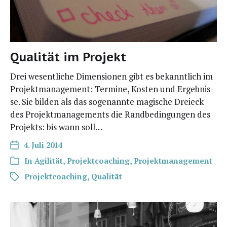
Qualität im Projekt
Drei wesent­li­che Dimen­sio­nen gibt es bekannt­lich im
Pro­jekt­ma­nage­ment: Ter­mi­ne, Kos­ten und Ergeb­nis­
se. Sie bil­den als das soge­nann­te magi­sche Drei­eck
des Pro­jekt­ma­nage­ments die Rand­be­din­gun­gen des
Pro­jekts: bis wann soll…
4. Juli 2014
In
Agilität
,
Projektcoaching
,
Projektmanagement
Projektcoaching
,
Qualität