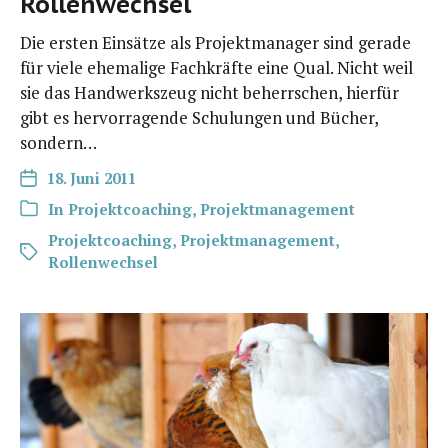
Rollenwechsel
Die ers­ten Ein­sät­ze als Pro­jekt­ma­na­ger sind gera­de
für vie­le ehe­ma­li­ge Fach­kräf­te eine Qual. Nicht weil
sie das Hand­werks­zeug nicht beherr­schen, hier­für
gibt es her­vor­ra­gen­de Schu­lun­gen und Bücher,
sondern…
18. Juni 2011
In
Projektcoaching
,
Projektmanagement
Projektcoaching
,
Projektmanagement
,
Rollenwechsel