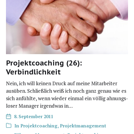
Projektcoaching (26):
Verbindlichkeit
Nein, ich will kei­nen Druck auf mei­ne Mit­ar­bei­ter
aus­üben. Schließ­lich weiß ich noch ganz genau wie es
sich anfühl­te, wenn wie­der ein­mal ein völ­lig ahnungs­
lo­ser Mana­ger irgend­was in…
8. September 2011
In
Projektcoaching
,
Projektmanagement