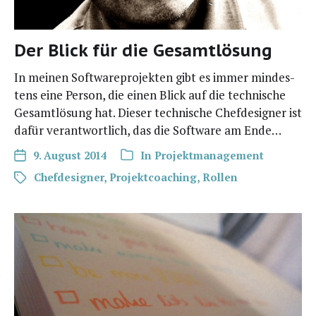
Der Blick für die Gesamtlösung
In mei­nen Soft­ware­pro­jek­ten gibt es immer min­des­
tens eine Per­son, die einen Blick auf die tech­ni­sche
Gesamt­lö­sung hat. Die­ser tech­ni­sche Chef­de­si­gner ist
dafür ver­ant­wort­lich, das die Soft­ware am Ende…
9. August 2014
In
Projektmanagement
Chefdesigner
,
Projektcoaching
,
Rollen