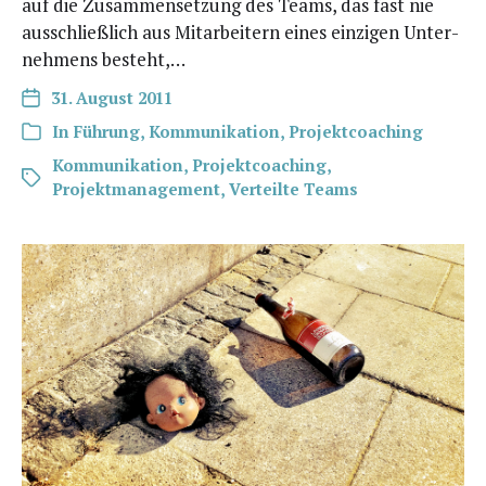
auf die Zusam­men­set­zung des Teams, das fast nie
aus­schließ­lich aus Mit­ar­bei­tern eines ein­zi­gen Unter­
neh­mens besteht,…
31. August 2011
In
Führung
,
Kommunikation
,
Projektcoaching
Kommunikation
,
Projektcoaching
,
Projektmanagement
,
Verteilte Teams