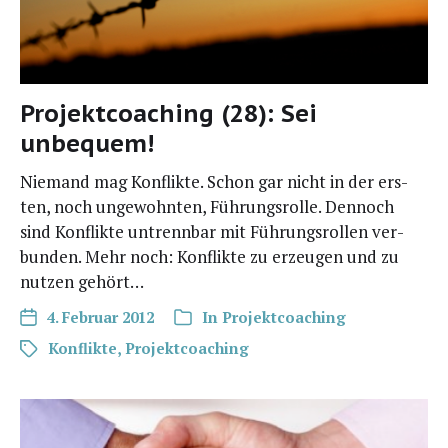
Projektcoaching (28): Sei
unbequem!
Nie­mand mag Kon­flik­te. Schon gar nicht in der ers­
ten, noch unge­wohn­ten, Füh­rungs­rol­le. Den­noch
sind Kon­flik­te untrenn­bar mit Füh­rungs­rol­len ver­
bun­den. Mehr noch: Kon­flik­te zu erzeu­gen und zu
nut­zen gehört…
4. Februar 2012
In
Projektcoaching
Konflikte
,
Projektcoaching