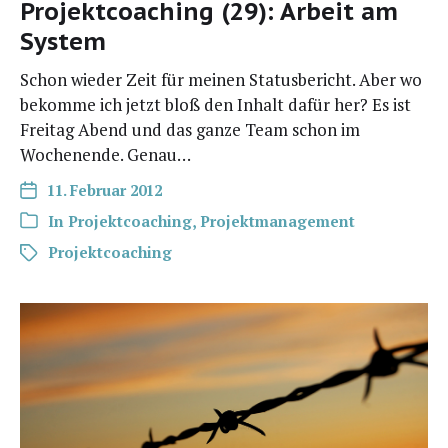
Projektcoaching (29): Arbeit am
System
Schon wie­der Zeit für mei­nen Sta­tus­be­richt. Aber wo
bekom­me ich jetzt bloß den Inhalt dafür her? Es ist
Frei­tag Abend und das gan­ze Team schon im
Wochen­en­de. Genau…
11. Februar 2012
In
Projektcoaching
,
Projektmanagement
Projektcoaching