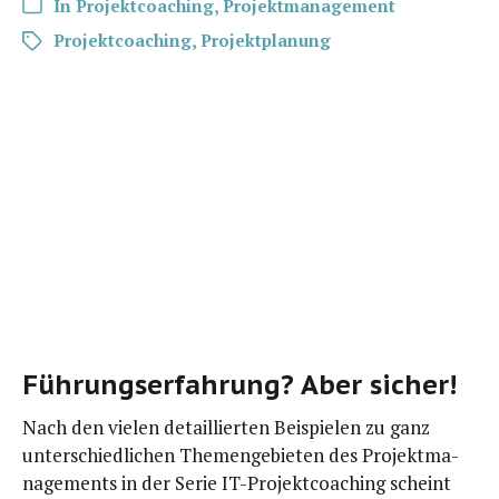
In
Projektcoaching
,
Projektmanagement
Projektcoaching
,
Projektplanung
Führungserfahrung? Aber sicher!
Nach den vie­len detail­lier­ten Bei­spie­len zu ganz
unter­schied­li­chen The­men­ge­bie­ten des Pro­jekt­ma­
nage­ments in der Serie IT-Pro­­jek­t­­co­a­ching scheint