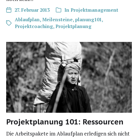
27. Februar 2013
In
Projektmanagement
Ablaufplan
,
Meilensteine
,
planung101
,
Projektcoaching
,
Projektplanung
Projektplanung 101: Ressourcen
Die Arbeits­pa­ke­te im Ablauf­plan erle­di­gen sich nicht