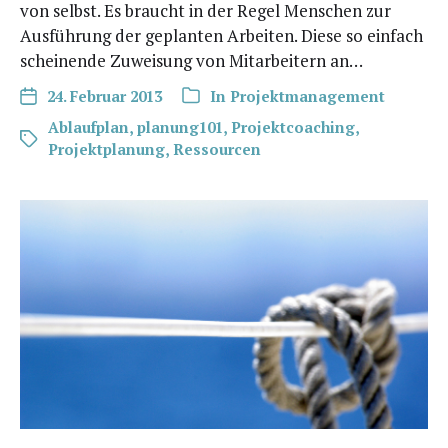
von selbst. Es braucht in der Regel Men­schen zur
Aus­füh­rung der geplan­ten Arbei­ten. Die­se so ein­fach
schei­nen­de Zuwei­sung von Mit­ar­bei­tern an…
24. Februar 2013
In
Projektmanagement
Ablaufplan
,
planung101
,
Projektcoaching
,
Projektplanung
,
Ressourcen