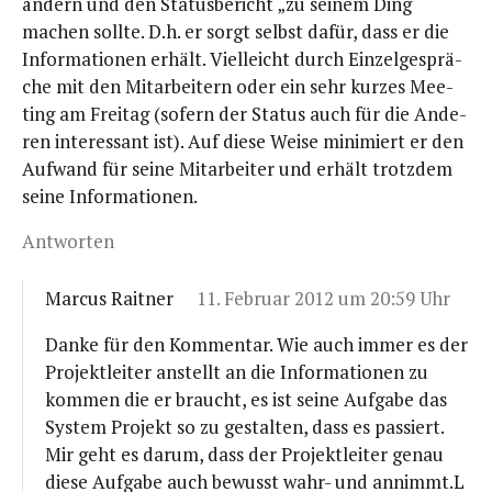
ändern und den Sta­tus­be­richt „zu sei­nem Ding“
machen soll­te. D.h. er sorgt selbst dafür, dass er die
Infor­ma­tio­nen erhält. Viel­leicht durch Ein­zel­ge­sprä­
che mit den Mit­ar­bei­tern oder ein sehr kur­zes Mee­
ting am Frei­tag (sofern der Sta­tus auch für die Ande­
ren inter­es­sant ist). Auf die­se Wei­se mini­miert er den
Auf­wand für sei­ne Mit­ar­bei­ter und erhält trotz­dem
sei­ne Informationen.
Antworten
Marcus Raitner
11. Februar 2012 um 20:59 Uhr
Dan­ke für den Kom­men­tar. Wie auch immer es der
Pro­jekt­lei­ter anstellt an die Infor­ma­tio­nen zu
kom­men die er braucht, es ist sei­ne Auf­ga­be das
Sys­tem Pro­jekt so zu gestal­ten, dass es pas­siert.
Mir geht es dar­um, dass der Pro­jekt­lei­ter genau
die­se Auf­ga­be auch bewusst wahr- und annimmt.L