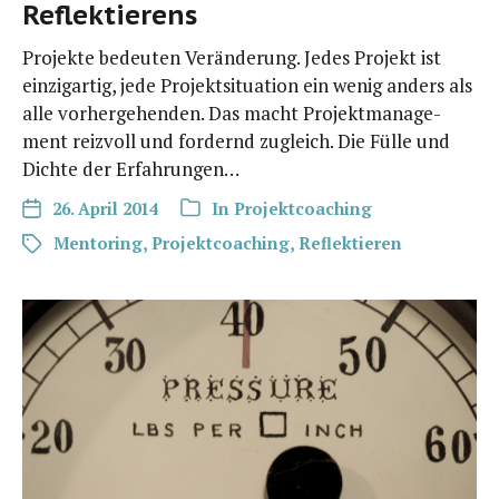
Reflektierens
Projek­te bedeu­ten Ver­än­de­rung. Jedes Pro­jekt ist
ein­zig­ar­tig, jede Pro­jekt­si­tua­ti­on ein wenig anders als
alle vor­her­ge­hen­den. Das macht Pro­jekt­ma­nage­
ment reiz­voll und for­dernd zugleich. Die Fül­le und
Dich­te der Erfahrungen…
26. April 2014
In
Projektcoaching
Mentoring
,
Projektcoaching
,
Reflektieren