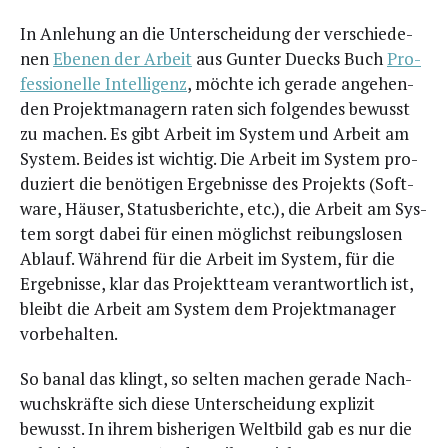
In Anle­hung an die Unter­schei­dung der ver­schie­de­
nen
Ebe­nen der Arbeit
aus Gun­ter Duecks Buch
Pro­
fes­sio­nel­le Intel­li­genz
, möch­te ich gera­de ange­hen­
den Pro­jekt­ma­na­gern raten sich fol­gen­des bewusst
zu machen. Es gibt Arbeit im Sys­tem und Arbeit am
Sys­tem. Bei­des ist wich­tig. Die Arbeit im Sys­tem pro­
du­ziert die benö­ti­gen Ergeb­nis­se des Pro­jekts (Soft­
ware, Häu­ser, Sta­tus­be­rich­te, etc.), die Arbeit am Sys­
tem sorgt dabei für einen mög­lichst rei­bungs­lo­sen
Ablauf. Wäh­rend für die Arbeit im Sys­tem, für die
Ergeb­nis­se, klar das Pro­jekt­team ver­ant­wort­lich ist,
bleibt die Arbeit am Sys­tem dem Pro­jekt­ma­na­ger
vorbehalten.
So banal das klingt, so sel­ten machen gera­de Nach­
wuchs­kräf­te sich die­se Unter­schei­dung expli­zit
bewusst. In ihrem bis­he­ri­gen Welt­bild gab es nur die