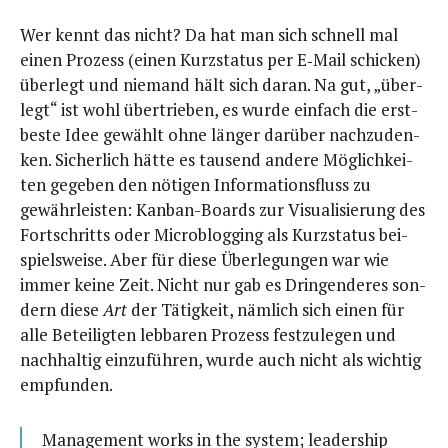
Wer kennt das nicht? Da hat man sich schnell mal
einen Pro­zess (einen Kurz­sta­tus per E‑Mail schi­cken)
über­legt und nie­mand hält sich dar­an. Na gut, „über­
legt“ ist wohl über­trie­ben, es wur­de ein­fach die erst­
bes­te Idee gewählt ohne län­ger dar­über nach­zu­den­
ken. Sicher­lich hät­te es tau­send ande­re Mög­lich­kei­
ten gege­ben den nöti­gen Infor­ma­ti­ons­fluss zu
gewähr­leis­ten: Kan­ban-Boards zur Visua­li­sie­rung des
Fort­schritts oder Micro­blog­ging als Kurz­sta­tus bei­
spiels­wei­se. Aber für die­se Über­le­gun­gen war wie
immer kei­ne Zeit. Nicht nur gab es Drin­gen­de­res son­
dern die­se
Art
der Tätig­keit, näm­lich sich einen für
alle Betei­lig­ten leb­ba­ren Pro­zess fest­zu­le­gen und
nach­hal­tig ein­zu­füh­ren, wur­de auch nicht als wich­tig
empfunden.
Manage­ment works in the sys­tem; lea­der­ship