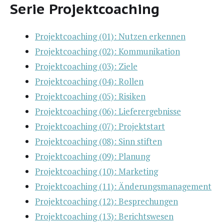
Serie Projektcoaching
Pro­jekt­coa­ching (01): Nut­zen erkennen
Pro­jekt­coa­ching (02): Kommunikation
Pro­jekt­coa­ching (03): Ziele
Pro­jekt­coa­ching (04): Rollen
Pro­jekt­coa­ching (05): Risiken
Pro­jekt­coa­ching (06): Lieferergebnisse
Pro­jekt­coa­ching (07): Projektstart
Pro­jekt­coa­ching (08): Sinn stiften
Pro­jekt­coa­ching (09): Planung
Pro­jekt­coa­ching (10): Marketing
Pro­jekt­coa­ching (11): Änderungsmanagement
Pro­jekt­coa­ching (12): Besprechungen
Pro­jekt­coa­ching (13): Berichtswesen