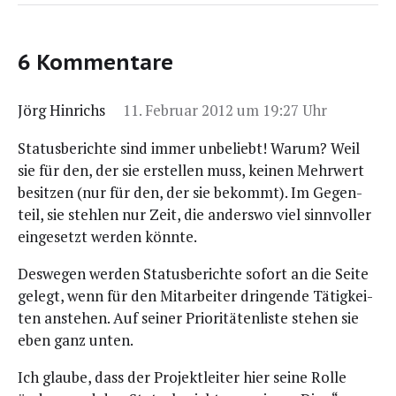
6 Kommentare
Jörg Hinrichs
11. Februar 2012 um 19:27 Uhr
Sta­tus­be­rich­te sind immer unbe­liebt! War­um? Weil
sie für den, der sie erstel­len muss, kei­nen Mehr­wert
besit­zen (nur für den, der sie bekommt). Im Gegen­
teil, sie steh­len nur Zeit, die anders­wo viel sinn­vol­ler
ein­ge­setzt wer­den könnte.
Des­we­gen wer­den Sta­tus­be­rich­te sofort an die Sei­te
gelegt, wenn für den Mit­ar­bei­ter drin­gen­de Tätig­kei­
ten anste­hen. Auf sei­ner Prio­ri­tä­ten­lis­te ste­hen sie
eben ganz unten.
Ich glau­be, dass der Pro­jekt­lei­ter hier sei­ne Rol­le