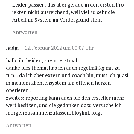
Lei­der pas­siert das aber gera­de in den ers­ten Pro­
jek­ten nicht aus­rei­chend, weil viel zu sehr die
Arbeit im Sys­tem im Vor­der­grund steht.
Antworten
nadja
12. Februar 2012 um 00:07 Uhr
hal­lo ihr bei­den, zuerst erstmal
dan­ke fürs the­ma, hab ich auch regel­mä­ßig mit zu
tun… da ich aber extern und coach bin, muss ich qua­si
in mei­nem kli­en­ten­sys­tem am offe­nen her­zen
operieren…
zwei­tes: report­ing kann auch für den erstel­ler mehr­
wert besit­zen, und die gedan­ken dazu ver­su­che ich
mor­gen zusam­men­zu­fas­sen. blog­link folgt.
Antworten