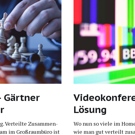
– Gärtner
Videokonfere
r
Lösung
ung. Ver­teil­te Zusam­men­
Wo nun so vie­le im Home-O
sam im Groß­raum­bü­ro ist
wie man gut ver­teilt zusam