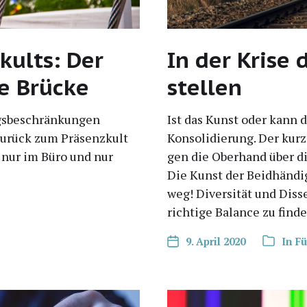
kults: Der
In der Krise 
ie Brücke
stellen
s­be­schrän­kun­gen
Ist das Kunst oder kann da
zurück zum Prä­senz­kult
Kon­so­li­die­rung. Der kurz
t nur im Büro und nur
gen die Ober­hand über die
Die Kunst der Beid­hän­di
weg! Diver­si­tät und Dis­s
rich­ti­ge Balan­ce zu find
9. April 2020
In
F